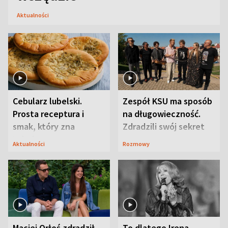
Aktualności
Cebularz lubelski.
Zespół KSU ma sposób
Prosta receptura i
na długowieczność.
smak, który zna
Zdradzili swój sekret
Lubelszczyzna
Aktualności
Rozmowy
Maciej Orłoś zdradził
To dlatego Irena