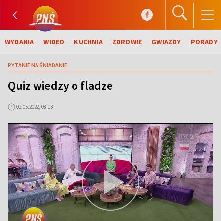
WYDANIA
WIDEO
KUCHNIA
ZDROWIE
GWIAZDY
PORADY
PYTANIE NA ŚNIADANIE
Quiz wiedzy o fladze
02.05.2022, 08:13