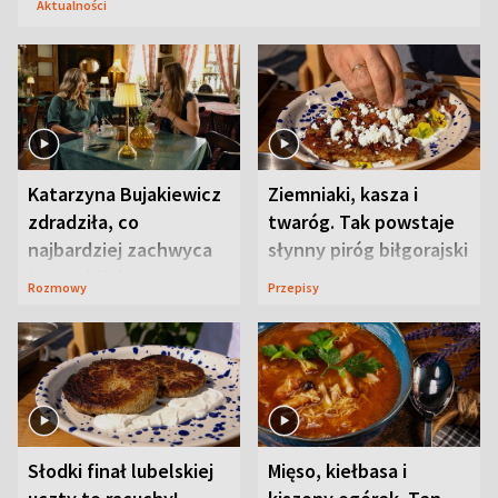
Aktualności
Katarzyna Bujakiewicz
Ziemniaki, kasza i
zdradziła, co
twaróg. Tak powstaje
najbardziej zachwyca
słynny piróg biłgorajski
ją w Lublinie
Rozmowy
Przepisy
Słodki finał lubelskiej
Mięso, kiełbasa i