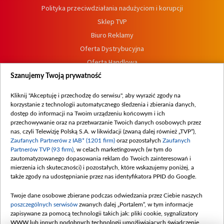
Polityka przeciwdziałania nadużyciom i korupcji
Sklep TVP
Biuro Reklamy
Oferta Dystrybucyjna
Oferta Handlowa
Dostępność
Szanujemy Twoją prywatność
Moje zgody
Kliknij "Akceptuję i przechodzę do serwisu", aby wyrazić zgody na
Procedura zgłoszeń wewnętrznych
korzystanie z technologii automatycznego śledzenia i zbierania danych,
dostęp do informacji na Twoim urządzeniu końcowym i ich
przechowywanie oraz na przetwarzanie Twoich danych osobowych przez
nas, czyli Telewizję Polską S.A. w likwidacji (zwaną dalej również „TVP”),
Zaufanych Partnerów z IAB* (1201 firm)
oraz pozostałych
Zaufanych
Partnerów TVP (93 firm)
, w celach marketingowych (w tym do
zautomatyzowanego dopasowania reklam do Twoich zainteresowań i
mierzenia ich skuteczności) i pozostałych, które wskazujemy poniżej, a
także zgody na udostępnianie przez nas identyfikatora PPID do Google.
Twoje dane osobowe zbierane podczas odwiedzania przez Ciebie naszych
poszczególnych serwisów
zwanych dalej „Portalem”, w tym informacje
zapisywane za pomocą technologii takich jak: pliki cookie, sygnalizatory
WWW lub innych podobnych technologii umożliwiających świadczenie