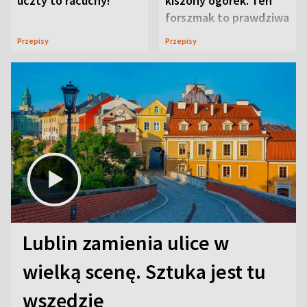
uczty to racuchy!
kiszony ogórek. Ten
forszmak to prawdziwa
uczta
Przepisy
Przepisy
Lublin zamienia ulice w
wielką scenę. Sztuka jest tu
wszędzie