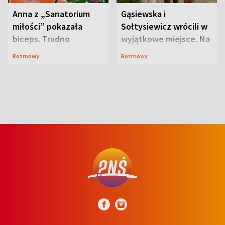
Anna z „Sanatorium
Gąsiewska i
miłości” pokazała
Sołtysiewicz wrócili w
biceps. Trudno
wyjątkowe miejsce. Na
uwierzyć, co przeszła
szlaku czekał
Rozmowy
Rozmowy
wcześniej
niedźwiedź