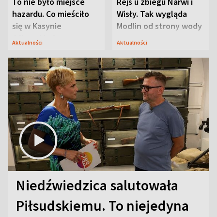
To nie było miejsce
Rejs u zbiegu Narwi i
hazardu. Co mieściło
Wisły. Tak wygląda
się w Kasynie
Modlin od strony wody
Oficerskim?
Aktualności
Aktualności
Niedźwiedzica salutowała
Piłsudskiemu. To niejedyna