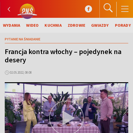
WYDANIA
WIDEO
KUCHNIA
ZDROWIE
GWIAZDY
PORADY
PYTANIE NA ŚNIADANIE
Francja kontra włochy – pojedynek na
desery
02.05.2022, 08:08