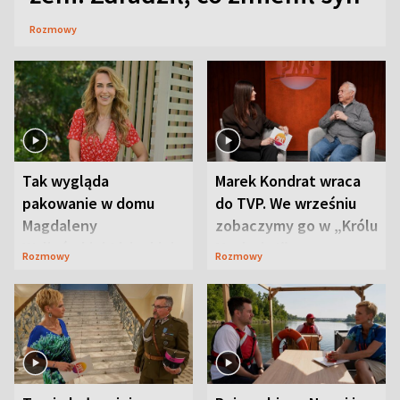
Rozmowy
Tak wygląda
Marek Kondrat wraca
pakowanie w domu
do TVP. We wrześniu
Magdaleny
zobaczymy go w „Królu
Waligórskiej-Lisieckiej.
Maciusiu I”
Rozmowy
Rozmowy
Mąż nie odpuszcza