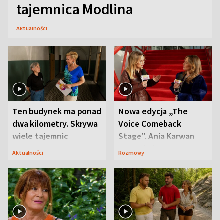
tajemnica Modlina
Aktualności
Ten budynek ma ponad
Nowa edycja „The
dwa kilometry. Skrywa
Voice Comeback
wiele tajemnic
Stage”. Ania Karwan
zapowiada
Aktualności
Rozmowy
niespodzianki