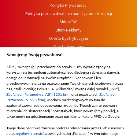
Polityka Prywatności
Polityka przeciwdziałania nadużyciom i korupcji
Sklep TVP
Biuro Reklamy
Oferta Dystrybucyjna
Oferta Handlowa
Dostępność
Szanujemy Twoją prywatność
Moje zgody
Kliknij "Akceptuję i przechodzę do serwisu", aby wyrazić zgody na
Procedura zgłoszeń wewnętrznych
korzystanie z technologii automatycznego śledzenia i zbierania danych,
dostęp do informacji na Twoim urządzeniu końcowym i ich
przechowywanie oraz na przetwarzanie Twoich danych osobowych przez
nas, czyli Telewizję Polską S.A. w likwidacji (zwaną dalej również „TVP”),
Zaufanych Partnerów z IAB* (1201 firm)
oraz pozostałych
Zaufanych
Partnerów TVP (93 firm)
, w celach marketingowych (w tym do
zautomatyzowanego dopasowania reklam do Twoich zainteresowań i
mierzenia ich skuteczności) i pozostałych, które wskazujemy poniżej, a
także zgody na udostępnianie przez nas identyfikatora PPID do Google.
Twoje dane osobowe zbierane podczas odwiedzania przez Ciebie naszych
poszczególnych serwisów
zwanych dalej „Portalem”, w tym informacje