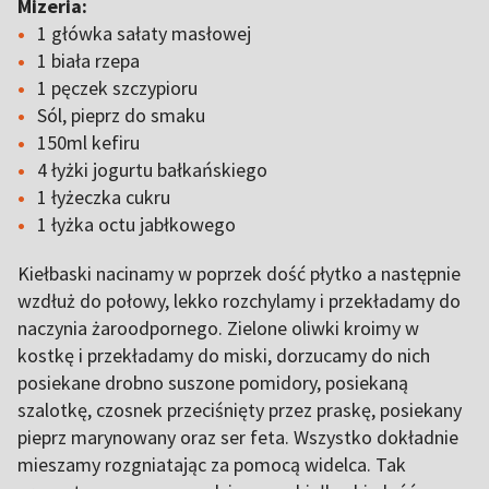
Mizeria:
1 główka sałaty masłowej
1 biała rzepa
1 pęczek szczypioru
Sól, pieprz do smaku
150ml kefiru
4 łyżki jogurtu bałkańskiego
1 łyżeczka cukru
1 łyżka octu jabłkowego
Kiełbaski nacinamy w poprzek dość płytko a następnie
wzdłuż do połowy, lekko rozchylamy i przekładamy do
naczynia żaroodpornego. Zielone oliwki kroimy w
kostkę i przekładamy do miski, dorzucamy do nich
posiekane drobno suszone pomidory, posiekaną
szalotkę, czosnek przeciśnięty przez praskę, posiekany
pieprz marynowany oraz ser feta. Wszystko dokładnie
mieszamy rozgniatając za pomocą widelca. Tak