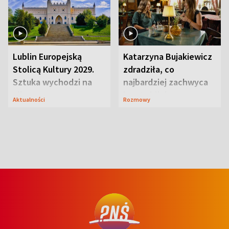
Lublin Europejską
Katarzyna Bujakiewicz
Stolicą Kultury 2029.
zdradziła, co
Sztuka wychodzi na
najbardziej zachwyca
ulice
ją w Lublinie
Aktualności
Rozmowy