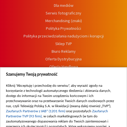
Dla mediów
Serwis fotograficzny
Merchandising (znaki)
Polityka Prywatności
Polityka przeciwdziałania nadużyciom i korupcji
Sklep TVP
Biuro Reklamy
Oferta Dystrybucyjna
Oferta Handlowa
Dostępność
Szanujemy Twoją prywatność
Moje zgody
Kliknij "Akceptuję i przechodzę do serwisu", aby wyrazić zgody na
Procedura zgłoszeń wewnętrznych
korzystanie z technologii automatycznego śledzenia i zbierania danych,
dostęp do informacji na Twoim urządzeniu końcowym i ich
przechowywanie oraz na przetwarzanie Twoich danych osobowych przez
nas, czyli Telewizję Polską S.A. w likwidacji (zwaną dalej również „TVP”),
Zaufanych Partnerów z IAB* (1201 firm)
oraz pozostałych
Zaufanych
Partnerów TVP (93 firm)
, w celach marketingowych (w tym do
zautomatyzowanego dopasowania reklam do Twoich zainteresowań i
mierzenia ich skuteczności) i pozostałych, które wskazujemy poniżej, a