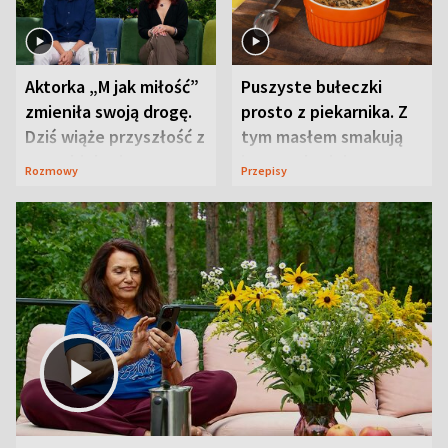
Aktorka „M jak miłość”
Puszyste bułeczki
zmieniła swoją drogę.
prosto z piekarnika. Z
Dziś wiąże przyszłość z
tym masłem smakują
neurobiologią
jeszcze lepiej
Rozmowy
Przepisy