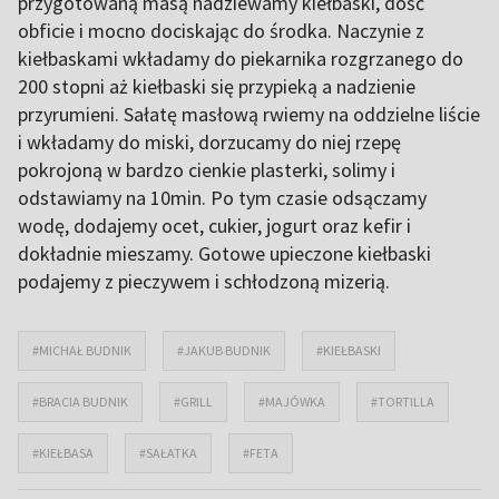
przygotowaną masą nadziewamy kiełbaski, dość
obficie i mocno dociskając do środka. Naczynie z
kiełbaskami wkładamy do piekarnika rozgrzanego do
200 stopni aż kiełbaski się przypieką a nadzienie
przyrumieni. Sałatę masłową rwiemy na oddzielne liście
i wkładamy do miski, dorzucamy do niej rzepę
pokrojoną w bardzo cienkie plasterki, solimy i
odstawiamy na 10min. Po tym czasie odsączamy
wodę, dodajemy ocet, cukier, jogurt oraz kefir i
dokładnie mieszamy. Gotowe upieczone kiełbaski
podajemy z pieczywem i schłodzoną mizerią.
#MICHAŁ BUDNIK
#JAKUB BUDNIK
#KIEŁBASKI
#BRACIA BUDNIK
#GRILL
#MAJÓWKA
#TORTILLA
#KIEŁBASA
#SAŁATKA
#FETA