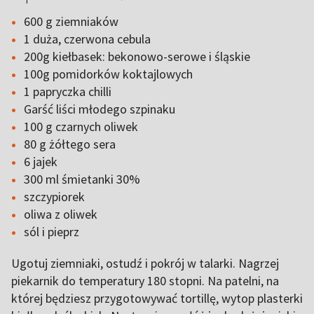
600 g ziemniaków
1 duża, czerwona cebula
200g kiełbasek: bekonowo-serowe i śląskie
100g pomidorków koktajlowych
1 papryczka chilli
Garść liści młodego szpinaku
100 g czarnych oliwek
80 g żółtego sera
6 jajek
300 ml śmietanki 30%
szczypiorek
oliwa z oliwek
sól i pieprz
Ugotuj ziemniaki, ostudź i pokrój w talarki. Nagrzej
piekarnik do temperatury 180 stopni. Na patelni, na
której będziesz przygotowywać tortillę, wytop plasterki