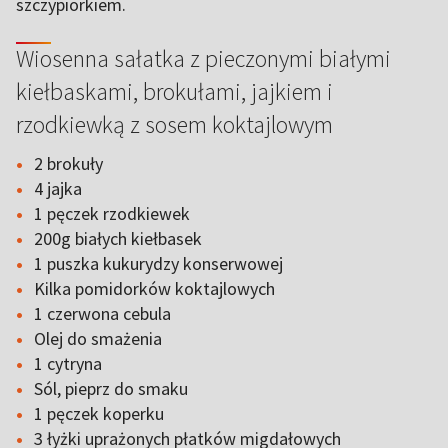
szczypiorkiem.
Wiosenna sałatka z pieczonymi białymi
kiełbaskami, brokułami, jajkiem i
rzodkiewką z sosem koktajlowym
2 brokuły
4 jajka
1 pęczek rzodkiewek
200g białych kiełbasek
1 puszka kukurydzy konserwowej
Kilka pomidorków koktajlowych
1 czerwona cebula
Olej do smażenia
1 cytryna
Sól, pieprz do smaku
1 pęczek koperku
3 łyżki uprażonych płatków migdałowych