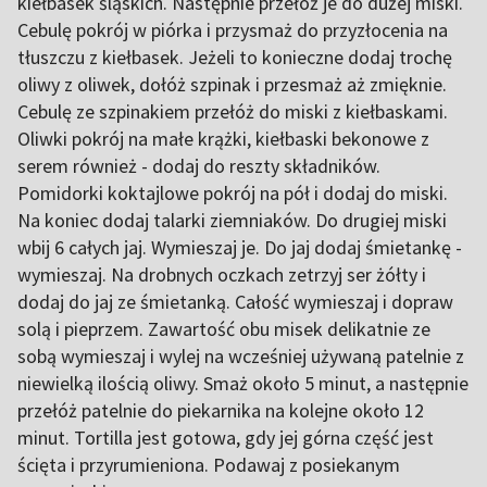
kiełbasek śląskich. Następnie przełóż je do dużej miski.
Cebulę pokrój w piórka i przysmaż do przyzłocenia na
tłuszczu z kiełbasek. Jeżeli to konieczne dodaj trochę
oliwy z oliwek, dołóż szpinak i przesmaż aż zmięknie.
Cebulę ze szpinakiem przełóż do miski z kiełbaskami.
Oliwki pokrój na małe krążki, kiełbaski bekonowe z
serem również - dodaj do reszty składników.
Pomidorki koktajlowe pokrój na pół i dodaj do miski.
Na koniec dodaj talarki ziemniaków. Do drugiej miski
wbij 6 całych jaj. Wymieszaj je. Do jaj dodaj śmietankę -
wymieszaj. Na drobnych oczkach zetrzyj ser żółty i
dodaj do jaj ze śmietanką. Całość wymieszaj i dopraw
solą i pieprzem. Zawartość obu misek delikatnie ze
sobą wymieszaj i wylej na wcześniej używaną patelnie z
niewielką ilością oliwy. Smaż około 5 minut, a następnie
przełóż patelnie do piekarnika na kolejne około 12
minut. Tortilla jest gotowa, gdy jej górna część jest
ścięta i przyrumieniona. Podawaj z posiekanym