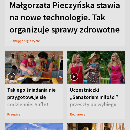
Małgorzata Pieczyńska stawia
na nowe technologie. Tak
organizuje sprawy zdrowotne
Planuję długie życie
Takiego śniadania nie
Uczestniczki
przygotowuje się
„Sanatorium miłości”
codziennie. Suflet
przeszły po wybiegu.
serowy zachwyca
Te stylizacje
Przepisy
Rozmowy
smakiem
przyciągały wzrok