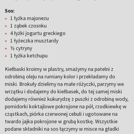
Sos:
1 łyżka majonezu
1 ząbek czosnku
4 łyżki jogurtu greckiego
1 łyżeczka musztardy
½ cytryny
1 łyżka ketchupu
Kiełbaski kroimy w plastry, smażymy na patelni z
odrobiną oleju na rumiany kolor i przekładamy do
miski. Brokuły dzielimy na małe różyczki, parzymy we
wrzątku i dodajemy do kiełbasek, do tej samej miski
dodajemy również kukurydzę z puszki z odrobiną wody,
pomidorki koktajlowe pokrojone na pół, rzodkiewkę w
cząstkach, piórka czerwonej cebuli i ugotowane na
twardo jajka pokrojone w grubą kostkę. Wszystkie
podane składniki na sos łączymy w misce na gładki