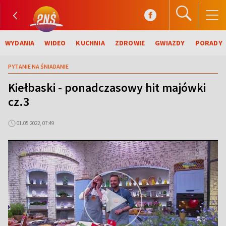
WYDANIA
WIDEO
KUCHNIA
ZDROWIE
GWIAZDY
PORADY
PYTANIE NA ŚNIADANIE
Kiełbaski - ponadczasowy hit majówki
cz.3
01.05.2022, 07:49