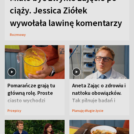
ciąży. Jessica Ziółek
wywołała lawinę komentarzy
Rozmowy
Pomarańcze grają tu
Aneta Zając o zdrowiu i
główną rolę. Proste
natłoku obowiązków.
ciasto wychodzi
Tak pilnuje badań i
wyjątkowo wilgotne
wizyt
Przepisy
Planuję długie życie