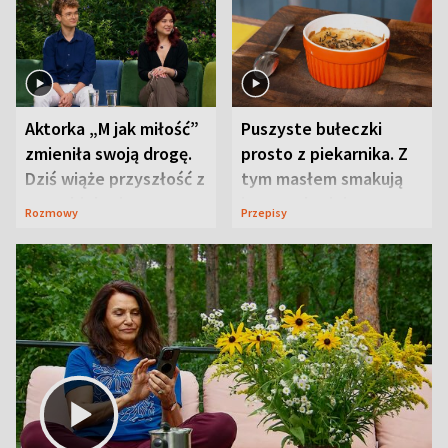
Aktorka „M jak miłość”
Puszyste bułeczki
zmieniła swoją drogę.
prosto z piekarnika. Z
Dziś wiąże przyszłość z
tym masłem smakują
neurobiologią
jeszcze lepiej
Rozmowy
Przepisy