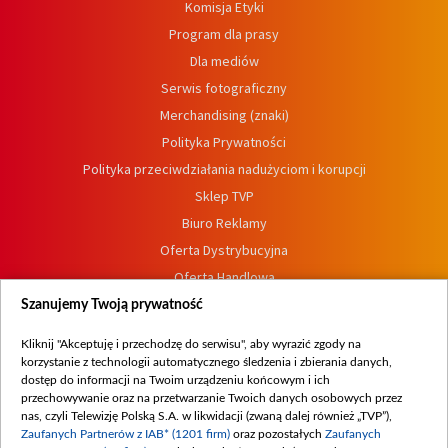
Komisja Etyki
Program dla prasy
Dla mediów
Serwis fotograficzny
Merchandising (znaki)
Polityka Prywatności
Polityka przeciwdziałania nadużyciom i korupcji
Sklep TVP
Biuro Reklamy
Oferta Dystrybucyjna
Oferta Handlowa
Dostępność
Szanujemy Twoją prywatność
Moje zgody
Kliknij "Akceptuję i przechodzę do serwisu", aby wyrazić zgody na
Procedura zgłoszeń wewnętrznych
korzystanie z technologii automatycznego śledzenia i zbierania danych,
dostęp do informacji na Twoim urządzeniu końcowym i ich
przechowywanie oraz na przetwarzanie Twoich danych osobowych przez
nas, czyli Telewizję Polską S.A. w likwidacji (zwaną dalej również „TVP”),
Zaufanych Partnerów z IAB* (1201 firm)
oraz pozostałych
Zaufanych