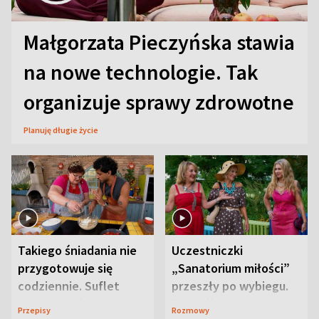
Małgorzata Pieczyńska stawia
na nowe technologie. Tak
organizuje sprawy zdrowotne
Planuję długie życie
Takiego śniadania nie
Uczestniczki
przygotowuje się
„Sanatorium miłości”
codziennie. Suflet
przeszły po wybiegu.
serowy zachwyca
Te stylizacje
Przepisy
Rozmowy