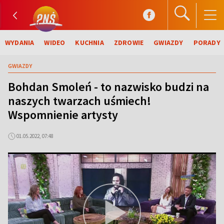
WYDANIA
WIDEO
KUCHNIA
ZDROWIE
GWIAZDY
PORADY
GWIAZDY
Bohdan Smoleń - to nazwisko budzi na
naszych twarzach uśmiech!
Wspomnienie artysty
01.05.2022, 07:48