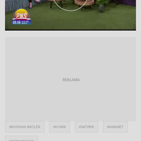
#BOHDAN SMOLEŃ
#KOMIK
#SATYRYK
#KABARET