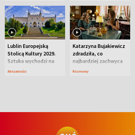
smakiem
przyciągały wzrok
Lublin Europejską
Katarzyna Bujakiewicz
Stolicą Kultury 2029.
zdradziła, co
Sztuka wychodzi na
najbardziej zachwyca
ulice
ją w Lublinie
Aktualności
Rozmowy