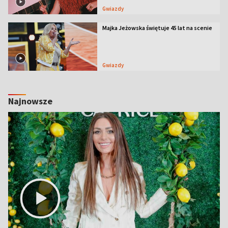
Gwiazdy
Majka Jeżowska świętuje 45 lat na scenie
Gwiazdy
Najnowsze