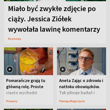
Miało być zwykłe zdjęcie po
ciąży. Jessica Ziółek
wywołała lawinę komentarzy
Rozmowy
Pomarańcze grają tu
Aneta Zając o zdrowiu i
główną rolę. Proste
natłoku obowiązków.
ciasto wychodzi
Tak pilnuje badań i
wyjątkowo wilgotne
wizyt
Przepisy
Planuję długie życie