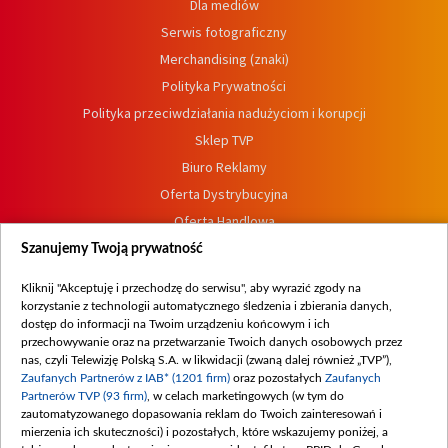
Dla mediów
Serwis fotograficzny
Merchandising (znaki)
Polityka Prywatności
Polityka przeciwdziałania nadużyciom i korupcji
Sklep TVP
Biuro Reklamy
Oferta Dystrybucyjna
Oferta Handlowa
Dostępność
Szanujemy Twoją prywatność
Moje zgody
Kliknij "Akceptuję i przechodzę do serwisu", aby wyrazić zgody na
Procedura zgłoszeń wewnętrznych
korzystanie z technologii automatycznego śledzenia i zbierania danych,
dostęp do informacji na Twoim urządzeniu końcowym i ich
przechowywanie oraz na przetwarzanie Twoich danych osobowych przez
nas, czyli Telewizję Polską S.A. w likwidacji (zwaną dalej również „TVP”),
Zaufanych Partnerów z IAB* (1201 firm)
oraz pozostałych
Zaufanych
Partnerów TVP (93 firm)
, w celach marketingowych (w tym do
zautomatyzowanego dopasowania reklam do Twoich zainteresowań i
mierzenia ich skuteczności) i pozostałych, które wskazujemy poniżej, a