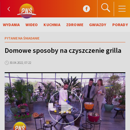
WYDANIA
WIDEO
KUCHNIA
ZDROWIE
GWIAZDY
PORADY
PYTANIE NA ŚNIADANIE
Domowe sposoby na czyszczenie grilla
30.04.2022, 07:22