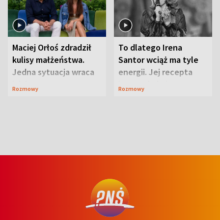
Maciej Orłoś zdradził
To dlatego Irena
kulisy małżeństwa.
Santor wciąż ma tyle
Jedna sytuacja wraca
energii. Jej recepta
jak bumerang
jest zaskakująco
Rozmowy
Rozmowy
prosta