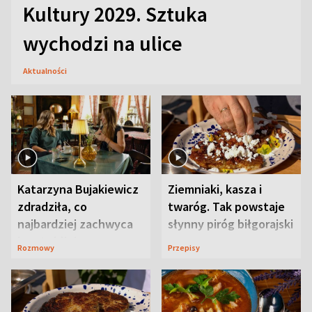
Kultury 2029. Sztuka
wychodzi na ulice
Aktualności
Katarzyna Bujakiewicz
Ziemniaki, kasza i
zdradziła, co
twaróg. Tak powstaje
najbardziej zachwyca
słynny piróg biłgorajski
ją w Lublinie
Rozmowy
Przepisy