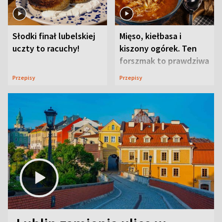
Słodki finał lubelskiej
Mięso, kiełbasa i
uczty to racuchy!
kiszony ogórek. Ten
forszmak to prawdziwa
uczta
Przepisy
Przepisy