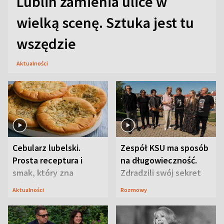
Lublin zamienia ulice w
wielką scenę. Sztuka jest tu
wszędzie
Aktualności
Cebularz lubelski.
Zespół KSU ma sposób
Prosta receptura i
na długowieczność.
smak, który zna
Zdradzili swój sekret
Lubelszczyzna
Aktualności
Rozmowy