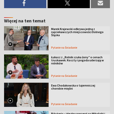
Więcej na ten temat
Marek Krajewski odkrywa jedną z
najciekawszych miejscowości Dolnego
Śląska
Pytanie na Śniadanie
Łukasz z „Rolnik szuka żony” o cenach
truskawek. Koszty i pogoda uderzają w
rolników
Pytanie na Śniadanie
Ewa Chodakowska o tajemniczej
chorobie mięśni
Pytanie na Śniadanie
Biżuteria – idealny prezent na Mikołajki i