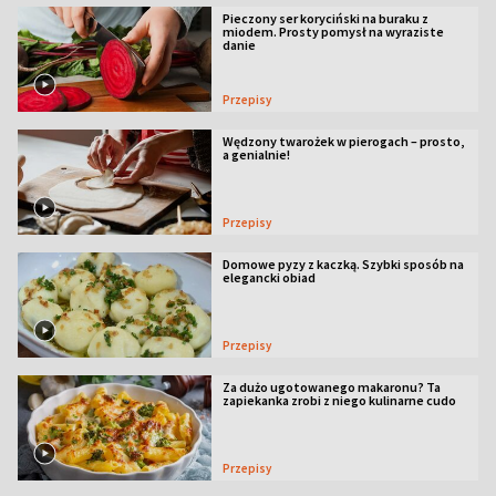
Pieczony ser koryciński na buraku z
miodem. Prosty pomysł na wyraziste
danie
Przepisy
Wędzony twarożek w pierogach – prosto,
a genialnie!
Przepisy
Domowe pyzy z kaczką. Szybki sposób na
elegancki obiad
Przepisy
Za dużo ugotowanego makaronu? Ta
zapiekanka zrobi z niego kulinarne cudo
Przepisy