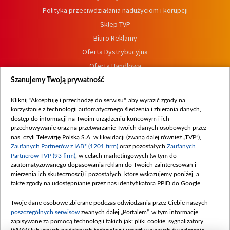
Polityka przeciwdziałania nadużyciom i korupcji
Sklep TVP
Biuro Reklamy
Oferta Dystrybucyjna
Oferta Handlowa
Dostępność
Szanujemy Twoją prywatność
Moje zgody
Kliknij "Akceptuję i przechodzę do serwisu", aby wyrazić zgody na
Procedura zgłoszeń wewnętrznych
korzystanie z technologii automatycznego śledzenia i zbierania danych,
dostęp do informacji na Twoim urządzeniu końcowym i ich
przechowywanie oraz na przetwarzanie Twoich danych osobowych przez
nas, czyli Telewizję Polską S.A. w likwidacji (zwaną dalej również „TVP”),
Zaufanych Partnerów z IAB* (1201 firm)
oraz pozostałych
Zaufanych
Partnerów TVP (93 firm)
, w celach marketingowych (w tym do
zautomatyzowanego dopasowania reklam do Twoich zainteresowań i
mierzenia ich skuteczności) i pozostałych, które wskazujemy poniżej, a
także zgody na udostępnianie przez nas identyfikatora PPID do Google.
Twoje dane osobowe zbierane podczas odwiedzania przez Ciebie naszych
poszczególnych serwisów
zwanych dalej „Portalem”, w tym informacje
zapisywane za pomocą technologii takich jak: pliki cookie, sygnalizatory