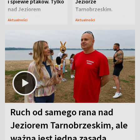
i śpiewie ptaków. Tylko
Jeziorze
nad Jeziorem
Tarnobrzeskim.
Tarnobrzeskim
Przyrodnicy zwracają
Aktualności
Aktualności
uwagę na coś jeszcze
Ruch od samego rana nad
Jeziorem Tarnobrzeskim, ale
ważna jest jedna zasada