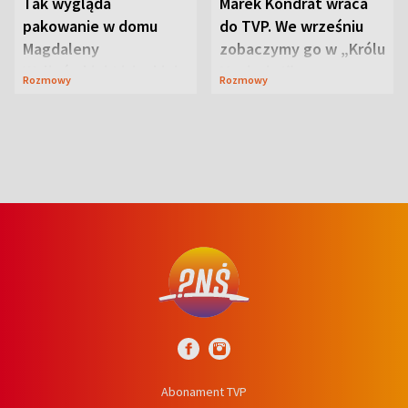
Tak wygląda
Marek Kondrat wraca
pakowanie w domu
do TVP. We wrześniu
Magdaleny
zobaczymy go w „Królu
Waligórskiej-Lisieckiej.
Maciusiu I”
Rozmowy
Rozmowy
Mąż nie odpuszcza
Abonament TVP