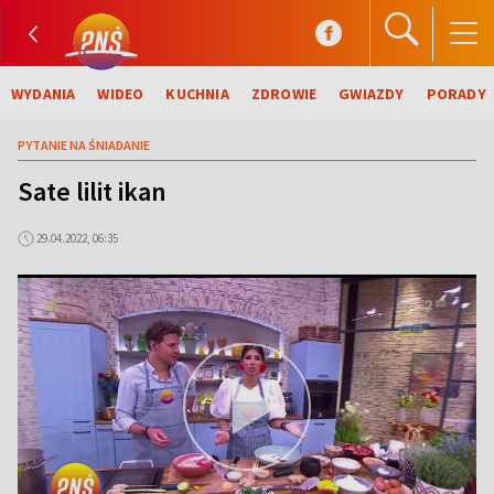
WYDANIA
WIDEO
KUCHNIA
ZDROWIE
GWIAZDY
PORADY
PYTANIE NA ŚNIADANIE
Sate lilit ikan
29.04.2022, 06:35