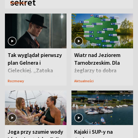
sekret
Rozmowy
Tak wyglądał pierwszy
Wiatr nad Jeziorem
plan Gelnera i
Tarnobrzeskim. Dla
Cieleckiej. „Zatoka
żeglarzy to dobra
szpiegów” od razu ich
wiadomość
Rozmowy
Aktualności
zaskoczyła
Joga przy szumie wody
Kajaki i SUP-y na