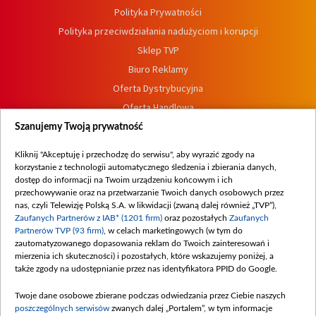
Polityka Prywatności
Polityka przeciwdziałania nadużyciom i korupcji
Sklep TVP
Biuro Reklamy
Oferta Dystrybucyjna
Oferta Handlowa
Dostępność
Szanujemy Twoją prywatność
Moje zgody
Kliknij "Akceptuję i przechodzę do serwisu", aby wyrazić zgody na
Procedura zgłoszeń wewnętrznych
korzystanie z technologii automatycznego śledzenia i zbierania danych,
dostęp do informacji na Twoim urządzeniu końcowym i ich
przechowywanie oraz na przetwarzanie Twoich danych osobowych przez
nas, czyli Telewizję Polską S.A. w likwidacji (zwaną dalej również „TVP”),
Zaufanych Partnerów z IAB* (1201 firm)
oraz pozostałych
Zaufanych
Partnerów TVP (93 firm)
, w celach marketingowych (w tym do
zautomatyzowanego dopasowania reklam do Twoich zainteresowań i
mierzenia ich skuteczności) i pozostałych, które wskazujemy poniżej, a
także zgody na udostępnianie przez nas identyfikatora PPID do Google.
Twoje dane osobowe zbierane podczas odwiedzania przez Ciebie naszych
poszczególnych serwisów
zwanych dalej „Portalem”, w tym informacje