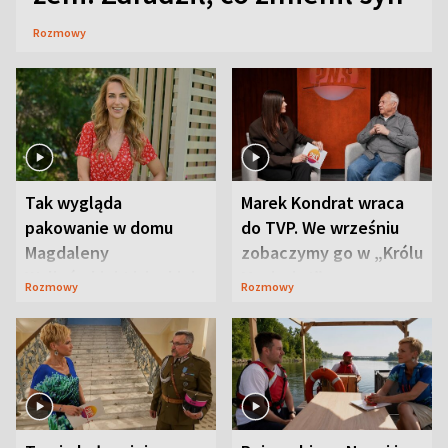
Rozmowy
Tak wygląda
Marek Kondrat wraca
pakowanie w domu
do TVP. We wrześniu
Magdaleny
zobaczymy go w „Królu
Waligórskiej-Lisieckiej.
Maciusiu I”
Rozmowy
Rozmowy
Mąż nie odpuszcza