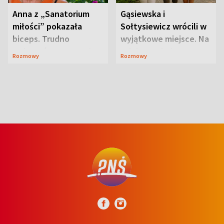
Anna z „Sanatorium
Gąsiewska i
miłości” pokazała
Sołtysiewicz wrócili w
biceps. Trudno
wyjątkowe miejsce. Na
uwierzyć, co przeszła
szlaku czekał
Rozmowy
Rozmowy
wcześniej
niedźwiedź