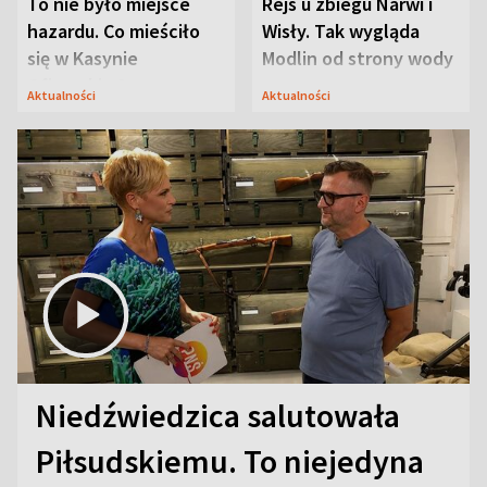
To nie było miejsce
Rejs u zbiegu Narwi i
hazardu. Co mieściło
Wisły. Tak wygląda
się w Kasynie
Modlin od strony wody
Oficerskim?
Aktualności
Aktualności
Niedźwiedzica salutowała
Piłsudskiemu. To niejedyna