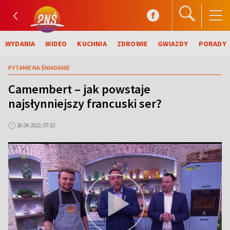
WYDANIA
WIDEO
KUCHNIA
ZDROWIE
GWIAZDY
PORADY
PYTANIE NA ŚNIADANIE
Camembert – jak powstaje
najsłynniejszy francuski ser?
28.04.2022, 07:10