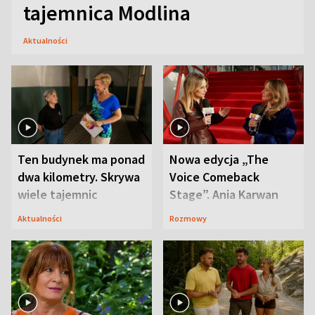
tajemnica Modlina
Aktualności
Ten budynek ma ponad
Nowa edycja „The
dwa kilometry. Skrywa
Voice Comeback
wiele tajemnic
Stage”. Ania Karwan
zapowiada
Aktualności
Rozmowy
niespodzianki