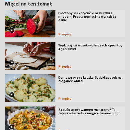
Więcej na ten temat
Pieczony ser koryciński na buraku z
miodem. Prosty pomysł na wyraziste
danie
Przepisy
Wędzony twarożek w pierogach – prosto,
a genialnie!
Przepisy
Domowe pyzy z kaczką. Szybki sposób na
elegancki obiad
Przepisy
Za dużo ugotowanego makaronu? Ta
zapiekanka zrobi z niego kulinarne cudo