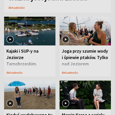
Aktualności
Kajaki i SUP-y na
Joga przy szumie wody
Jeziorze
i śpiewie ptaków. Tylko
Tarnobrzeskim.
nad Jeziorem
Przyrodnicy zwracają
Tarnobrzeskim
Aktualności
Aktualności
uwagę na coś jeszcze
Kiedyś wydobywano tu
Marcin Korcz z serialu