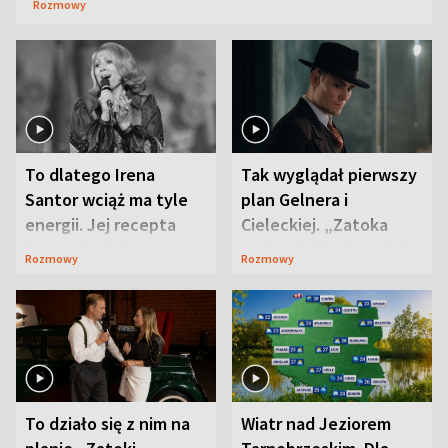
Rozmowy
To dlatego Irena
Tak wyglądał pierwszy
Santor wciąż ma tyle
plan Gelnera i
energii. Jej recepta
Cieleckiej. „Zatoka
jest zaskakująco
szpiegów” od razu ich
Rozmowy
Rozmowy
prosta
zaskoczyła
To działo się z nim na
Wiatr nad Jeziorem