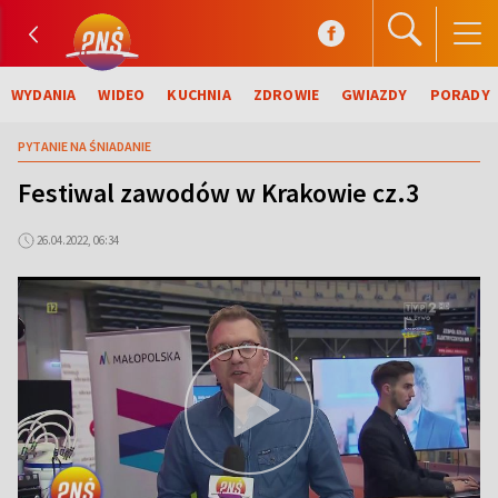
WYDANIA
WIDEO
KUCHNIA
ZDROWIE
GWIAZDY
PORADY
PYTANIE NA ŚNIADANIE
Festiwal zawodów w Krakowie cz.3
26.04.2022, 06:34