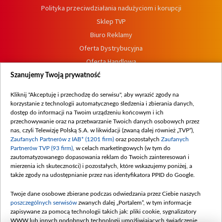
Polityka przeciwdziałania nadużyciom i korupcji
Sklep TVP
Biuro Reklamy
Oferta Dystrybucyjna
Oferta Handlowa
Dostępność
Szanujemy Twoją prywatność
Moje zgody
Kliknij "Akceptuję i przechodzę do serwisu", aby wyrazić zgody na
Procedura zgłoszeń wewnętrznych
korzystanie z technologii automatycznego śledzenia i zbierania danych,
dostęp do informacji na Twoim urządzeniu końcowym i ich
przechowywanie oraz na przetwarzanie Twoich danych osobowych przez
nas, czyli Telewizję Polską S.A. w likwidacji (zwaną dalej również „TVP”),
Zaufanych Partnerów z IAB* (1201 firm)
oraz pozostałych
Zaufanych
Partnerów TVP (93 firm)
, w celach marketingowych (w tym do
zautomatyzowanego dopasowania reklam do Twoich zainteresowań i
mierzenia ich skuteczności) i pozostałych, które wskazujemy poniżej, a
także zgody na udostępnianie przez nas identyfikatora PPID do Google.
Twoje dane osobowe zbierane podczas odwiedzania przez Ciebie naszych
poszczególnych serwisów
zwanych dalej „Portalem”, w tym informacje
zapisywane za pomocą technologii takich jak: pliki cookie, sygnalizatory
WWW lub innych podobnych technologii umożliwiających świadczenie