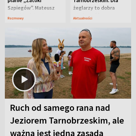
planie „Zatoki
Tarnobrzeskim. Dla
Szpiegów”. Mateusz
żeglarzy to dobra
Janicki odsłonił
wiadomość
Rozmowy
Aktualności
aktorski sekret
Ruch od samego rana nad
Jeziorem Tarnobrzeskim, ale
ważna jest jedna zasada