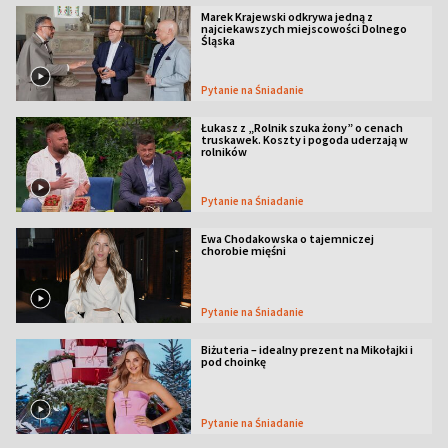
Marek Krajewski odkrywa jedną z
najciekawszych miejscowości Dolnego
Śląska
Pytanie na Śniadanie
Łukasz z „Rolnik szuka żony” o cenach
truskawek. Koszty i pogoda uderzają w
rolników
Pytanie na Śniadanie
Ewa Chodakowska o tajemniczej
chorobie mięśni
Pytanie na Śniadanie
Biżuteria – idealny prezent na Mikołajki i
pod choinkę
Pytanie na Śniadanie