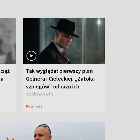
ciąż
Tak wyglądał pierwszy plan
ta
Gelnera i Cieleckiej. „Zatoka
szpiegów” od razu ich
zaskoczyła
Rozmowy