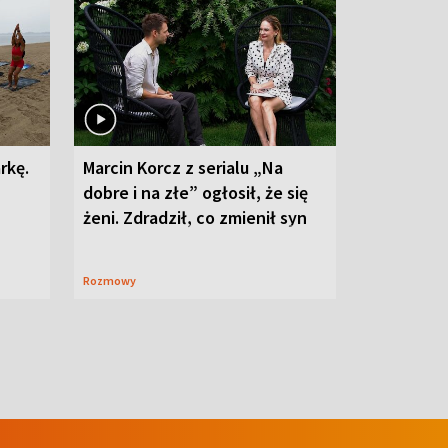
rkę.
Marcin Korcz z serialu „Na
dobre i na złe” ogłosił, że się
żeni. Zdradził, co zmienił syn
Rozmowy