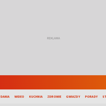
DANIA
WIDEO
KUCHNIA
ZDROWIE
GWIAZDY
PORADY
S