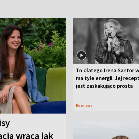
To dlatego Irena Santor w
ma tyle energii. Jej recep
jest zaskakująco prosta
Rozmowy
isy
cja wraca jak