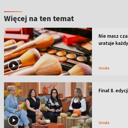
Więcej na ten temat
Nie masz cza
uratuje każdy
Uroda
Finał 8. edyc
Uroda