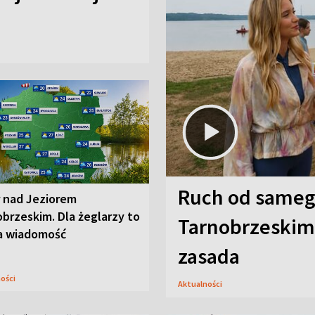
Ruch od sameg
r nad Jeziorem
brzeskim. Dla żeglarzy to
Tarnobrzeskim,
a wiadomość
zasada
ności
Aktualności