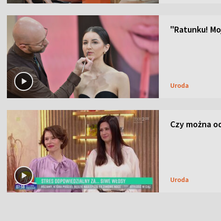
"Ratunku! Moj
Uroda
Czy można od
Uroda