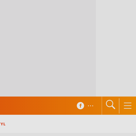
...
TYL