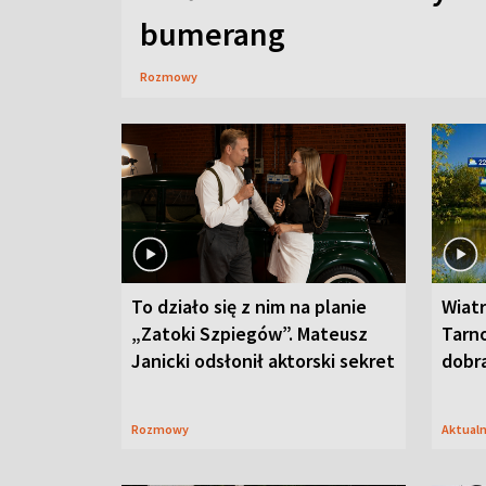
bumerang
Rozmowy
To działo się z nim na planie
Wiat
„Zatoki Szpiegów”. Mateusz
Tarno
Janicki odsłonił aktorski sekret
dobr
Rozmowy
Aktual