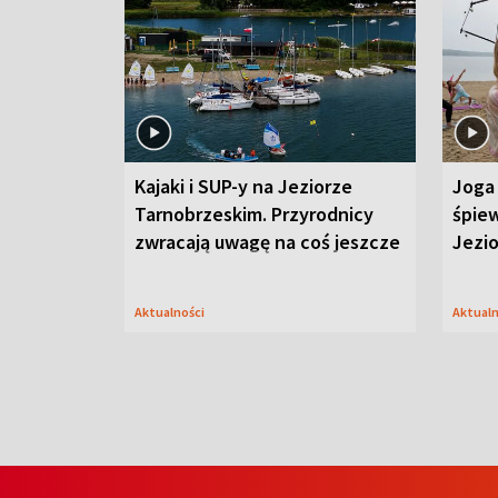
Kajaki i SUP-y na Jeziorze
Joga 
Tarnobrzeskim. Przyrodnicy
śpiew
zwracają uwagę na coś jeszcze
Jezi
Aktualności
Aktual