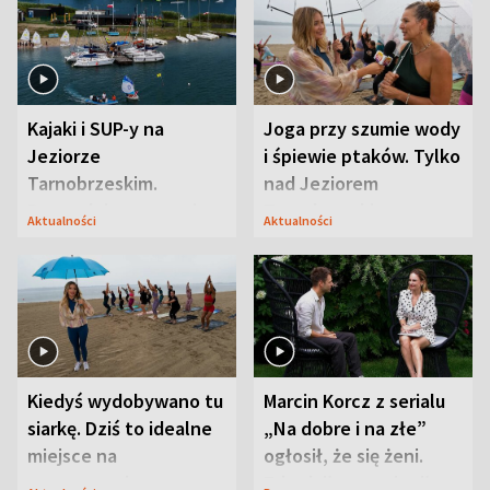
Kajaki i SUP-y na
Joga przy szumie wody
Jeziorze
i śpiewie ptaków. Tylko
Tarnobrzeskim.
nad Jeziorem
Przyrodnicy zwracają
Tarnobrzeskim
Aktualności
Aktualności
uwagę na coś jeszcze
Kiedyś wydobywano tu
Marcin Korcz z serialu
siarkę. Dziś to idealne
„Na dobre i na złe”
miejsce na
ogłosił, że się żeni.
wypoczynek
Zdradził, co zmienił