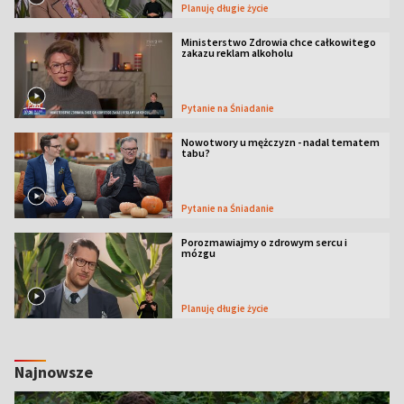
Planuję długie życie
Ministerstwo Zdrowia chce całkowitego
zakazu reklam alkoholu
Pytanie na Śniadanie
Nowotwory u mężczyzn - nadal tematem
tabu?
Pytanie na Śniadanie
Porozmawiajmy o zdrowym sercu i
mózgu
Planuję długie życie
Najnowsze