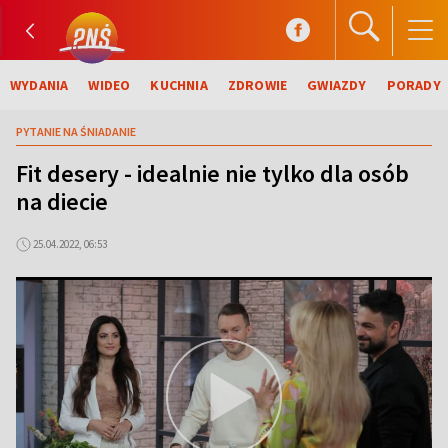
WYDANIA
WIDEO
KUCHNIA
ZDROWIE
GWIAZDY
PORADY
PYTANIE NA ŚNIADANIE
Fit desery - idealnie nie tylko dla osób
na diecie
25.04.2022, 06:53