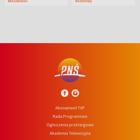
Aktualności
Rozmowy
syn
Abonament TVP
Rada Programowa
Ogłoszenia przetargowe
Akademia Telewizyjna