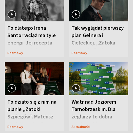
To dlatego Irena
Tak wyglądał pierwszy
Santor wciąż ma tyle
plan Gelnera i
energii. Jej recepta
Cieleckiej. „Zatoka
jest zaskakująco
szpiegów” od razu ich
Rozmowy
Rozmowy
prosta
zaskoczyła
To działo się z nim na
Wiatr nad Jeziorem
planie „Zatoki
Tarnobrzeskim. Dla
Szpiegów”. Mateusz
żeglarzy to dobra
Janicki odsłonił
wiadomość
Rozmowy
Aktualności
aktorski sekret