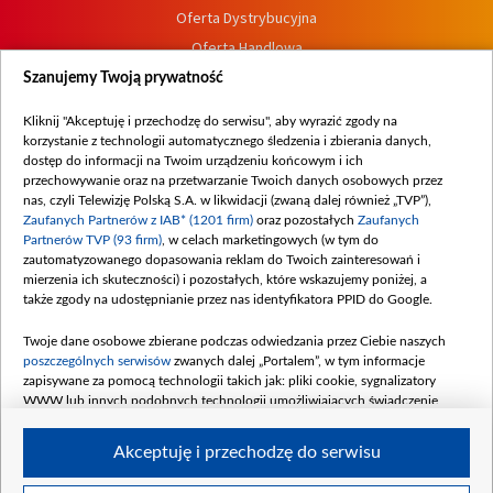
Oferta Dystrybucyjna
Oferta Handlowa
Dostępność
Szanujemy Twoją prywatność
Moje zgody
Kliknij "Akceptuję i przechodzę do serwisu", aby wyrazić zgody na
Procedura zgłoszeń wewnętrznych
korzystanie z technologii automatycznego śledzenia i zbierania danych,
dostęp do informacji na Twoim urządzeniu końcowym i ich
przechowywanie oraz na przetwarzanie Twoich danych osobowych przez
nas, czyli Telewizję Polską S.A. w likwidacji (zwaną dalej również „TVP”),
Zaufanych Partnerów z IAB* (1201 firm)
oraz pozostałych
Zaufanych
Partnerów TVP (93 firm)
, w celach marketingowych (w tym do
zautomatyzowanego dopasowania reklam do Twoich zainteresowań i
mierzenia ich skuteczności) i pozostałych, które wskazujemy poniżej, a
także zgody na udostępnianie przez nas identyfikatora PPID do Google.
Twoje dane osobowe zbierane podczas odwiedzania przez Ciebie naszych
poszczególnych serwisów
zwanych dalej „Portalem”, w tym informacje
zapisywane za pomocą technologii takich jak: pliki cookie, sygnalizatory
WWW lub innych podobnych technologii umożliwiających świadczenie
dopasowanych i bezpiecznych usług, personalizację treści oraz reklam,
udostępnianie funkcji mediów społecznościowych oraz analizowanie ruchu
Akceptuję i przechodzę do serwisu
w Internecie.