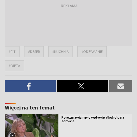
#FIT
#DESER
#KUCHNIA
#ODŻYWIANIE
#DIETA
Więcej na ten temat
Porozmawiajmy o wpływie alkoholu na
zdrowie