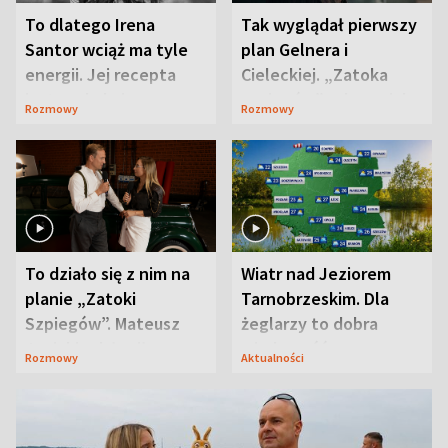
To dlatego Irena
Tak wyglądał pierwszy
Santor wciąż ma tyle
plan Gelnera i
energii. Jej recepta
Cieleckiej. „Zatoka
jest zaskakująco
szpiegów” od razu ich
Rozmowy
Rozmowy
prosta
zaskoczyła
To działo się z nim na
Wiatr nad Jeziorem
planie „Zatoki
Tarnobrzeskim. Dla
Szpiegów”. Mateusz
żeglarzy to dobra
Janicki odsłonił
wiadomość
Rozmowy
Aktualności
aktorski sekret