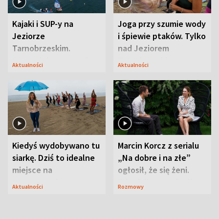
Kajaki i SUP-y na
Joga przy szumie wody
Jeziorze
i śpiewie ptaków. Tylko
Tarnobrzeskim.
nad Jeziorem
Przyrodnicy zwracają
Tarnobrzeskim
Aktualności
Aktualności
uwagę na coś jeszcze
Kiedyś wydobywano tu
Marcin Korcz z serialu
siarkę. Dziś to idealne
„Na dobre i na złe”
miejsce na
ogłosił, że się żeni.
wypoczynek
Zdradził, co zmienił
Aktualności
Rozmowy
syn