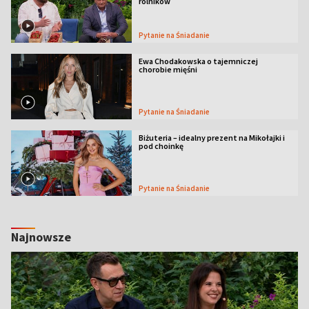
rolników
Pytanie na Śniadanie
Ewa Chodakowska o tajemniczej
chorobie mięśni
Pytanie na Śniadanie
Biżuteria – idealny prezent na Mikołajki i
pod choinkę
Pytanie na Śniadanie
Najnowsze