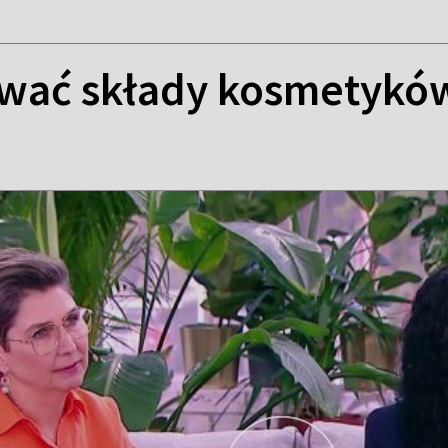
ować składy kosmetykó