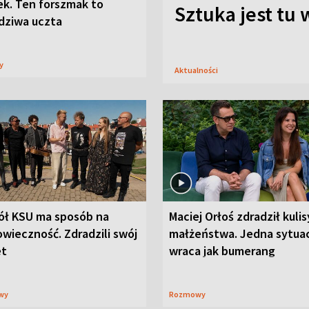
ek. Ten forszmak to
Sztuka jest tu
dziwa uczta
sy
Aktualności
ół KSU ma sposób na
Maciej Orłoś zdradził kulis
wieczność. Zdradzili swój
małżeństwa. Jedna sytua
et
wraca jak bumerang
wy
Rozmowy