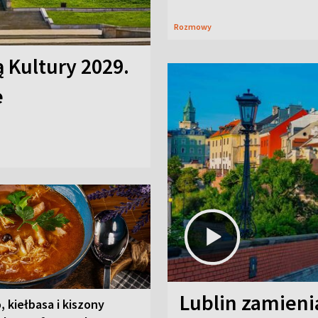
Rozmowy
ą Kultury 2029.
e
Lublin zamienia
, kiełbasa i kiszony