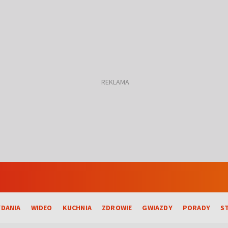
DANIA
WIDEO
KUCHNIA
ZDROWIE
GWIAZDY
PORADY
S