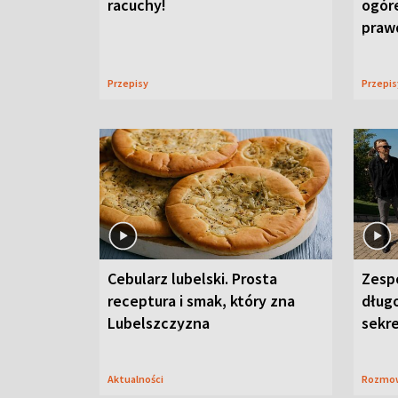
racuchy!
ogór
praw
Przepisy
Przepi
Cebularz lubelski. Prosta
Zesp
receptura i smak, który zna
długo
Lubelszczyzna
sekr
Aktualności
Rozmo