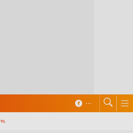
...
TYL