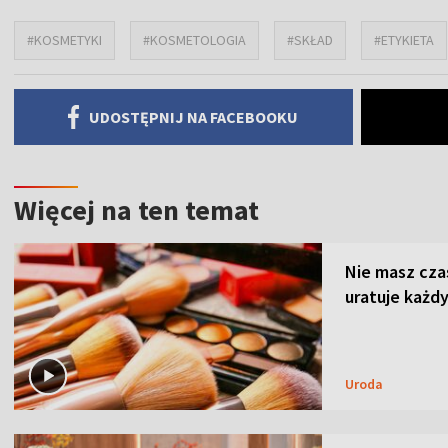
#KOSMETYKI
#KOSMETOLOGIA
#SKŁAD
#ETYKIETA
UDOSTĘPNIJ NA FACEBOOKU
Więcej na ten temat
Nie masz cza
uratuje każdy
Uroda