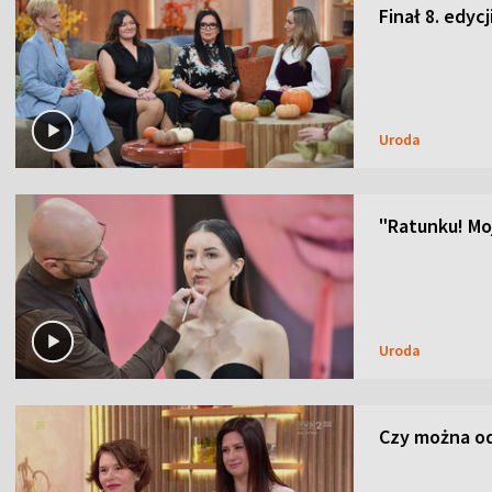
Finał 8. edyc
Uroda
"Ratunku! Moj
Uroda
Czy można od