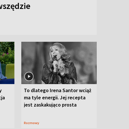
 wszędzie
y
To dlatego Irena Santor wciąż
cja
ma tyle energii. Jej recepta
jest zaskakująco prosta
Rozmowy