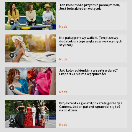
Ten kolor może przyćmić pannę młodą.
Jest jednak jeden wyjątek
Moda
Nie pakuj połowy walizki. Ten plażowy
dodatek uratuje większość wakacyjnych
stylizacji
Moda
Jaki kolor sukienki na wesele wybrać?
Ekspertka nie ma wątpliwości
Moda
Projektantka gwiazd pokazała gorsety z
Cannes. Jeden patent sprawdzi się też
na co dzień
Moda