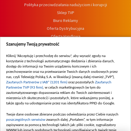
Polityka przeciwdziałania nadużyciom i korupcji
Sklep TVP
Biuro Reklamy
Oferta Dystrybucyjna
Oferta Handlowa
Dostępność
Szanujemy Twoją prywatność
Moje zgody
Kliknij "Akceptuję i przechodzę do serwisu", aby wyrazić zgody na
Procedura zgłoszeń wewnętrznych
korzystanie z technologii automatycznego śledzenia i zbierania danych,
dostęp do informacji na Twoim urządzeniu końcowym i ich
przechowywanie oraz na przetwarzanie Twoich danych osobowych przez
nas, czyli Telewizję Polską S.A. w likwidacji (zwaną dalej również „TVP”),
Zaufanych Partnerów z IAB* (1201 firm)
oraz pozostałych
Zaufanych
Partnerów TVP (93 firm)
, w celach marketingowych (w tym do
zautomatyzowanego dopasowania reklam do Twoich zainteresowań i
mierzenia ich skuteczności) i pozostałych, które wskazujemy poniżej, a
także zgody na udostępnianie przez nas identyfikatora PPID do Google.
Twoje dane osobowe zbierane podczas odwiedzania przez Ciebie naszych
poszczególnych serwisów
zwanych dalej „Portalem”, w tym informacje
zapisywane za pomocą technologii takich jak: pliki cookie, sygnalizatory
WWW lub innych podobnych technologii umożliwiających świadczenie