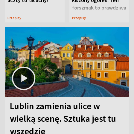
uczty to racuchy!
kiszony ogórek. Ten
forszmak to prawdziwa
uczta
Przepisy
Przepisy
Lublin zamienia ulice w
wielką scenę. Sztuka jest tu
wszędzie