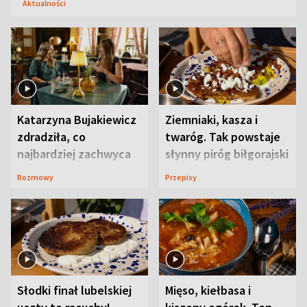
Aktualności
Katarzyna Bujakiewicz
Ziemniaki, kasza i
zdradziła, co
twaróg. Tak powstaje
najbardziej zachwyca
słynny piróg biłgorajski
ją w Lublinie
Rozmowy
Przepisy
Słodki finał lubelskiej
Mięso, kiełbasa i