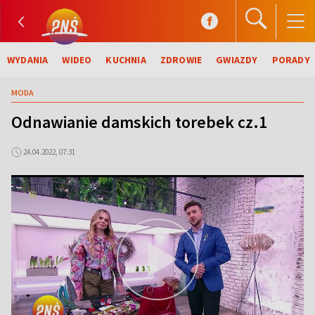
WYDANIA
WIDEO
KUCHNIA
ZDROWIE
GWIAZDY
PORADY
MODA
Odnawianie damskich torebek cz.1
24.04.2022, 07:31