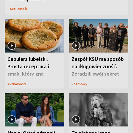
Aktualności
Cebularz lubelski.
Zespół KSU ma sposób
Prosta receptura i
na długowieczność.
smak, który zna
Zdradzili swój sekret
Lubelszczyzna
Aktualności
Rozmowy
Maciej Orłoś zdradził
To dlatego Irena