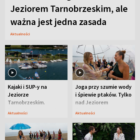
Jeziorem Tarnobrzeskim, ale
ważna jest jedna zasada
Aktualności
Kajaki i SUP-y na
Joga przy szumie wody
Jeziorze
i śpiewie ptaków. Tylko
Tarnobrzeskim.
nad Jeziorem
Przyrodnicy zwracają
Tarnobrzeskim
Aktualności
Aktualności
uwagę na coś jeszcze