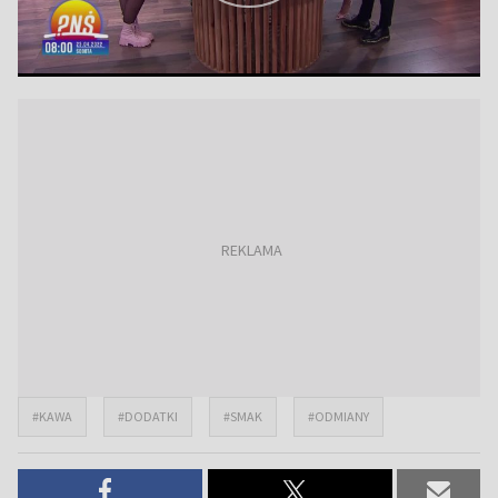
#KAWA
#DODATKI
#SMAK
#ODMIANY