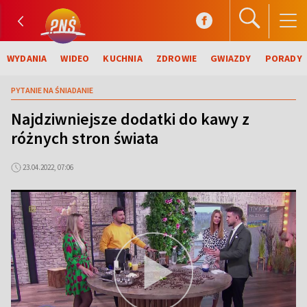
WYDANIA
WIDEO
KUCHNIA
ZDROWIE
GWIAZDY
PORADY
PYTANIE NA ŚNIADANIE
Najdziwniejsze dodatki do kawy z
różnych stron świata
23.04.2022, 07:06