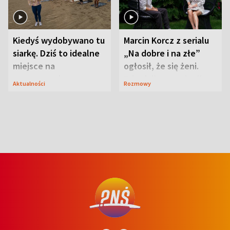
Kiedyś wydobywano tu
Marcin Korcz z serialu
siarkę. Dziś to idealne
„Na dobre i na złe”
miejsce na
ogłosił, że się żeni.
wypoczynek
Zdradził, co zmienił
Aktualności
Rozmowy
syn