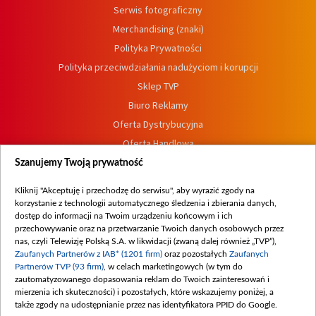
Serwis fotograficzny
Merchandising (znaki)
Polityka Prywatności
Polityka przeciwdziałania nadużyciom i korupcji
Sklep TVP
Biuro Reklamy
Oferta Dystrybucyjna
Oferta Handlowa
Dostępność
Szanujemy Twoją prywatność
Moje zgody
Kliknij "Akceptuję i przechodzę do serwisu", aby wyrazić zgody na
Procedura zgłoszeń wewnętrznych
korzystanie z technologii automatycznego śledzenia i zbierania danych,
dostęp do informacji na Twoim urządzeniu końcowym i ich
przechowywanie oraz na przetwarzanie Twoich danych osobowych przez
nas, czyli Telewizję Polską S.A. w likwidacji (zwaną dalej również „TVP”),
Zaufanych Partnerów z IAB* (1201 firm)
oraz pozostałych
Zaufanych
Partnerów TVP (93 firm)
, w celach marketingowych (w tym do
zautomatyzowanego dopasowania reklam do Twoich zainteresowań i
mierzenia ich skuteczności) i pozostałych, które wskazujemy poniżej, a
także zgody na udostępnianie przez nas identyfikatora PPID do Google.