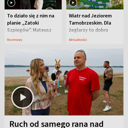
To działo się z nim na
Wiatr nad Jeziorem
planie „Zatoki
Tarnobrzeskim. Dla
Szpiegów”. Mateusz
żeglarzy to dobra
Janicki odsłonił
wiadomość
Rozmowy
Aktualności
aktorski sekret
Ruch od samego rana nad