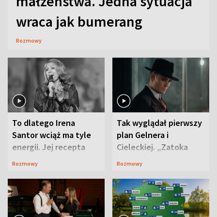
małżeństwa. Jedna sytuacja
wraca jak bumerang
Rozmowy
To dlatego Irena
Tak wyglądał pierwszy
Santor wciąż ma tyle
plan Gelnera i
energii. Jej recepta
Cieleckiej. „Zatoka
jest zaskakująco
szpiegów” od razu ich
Rozmowy
Rozmowy
prosta
zaskoczyła