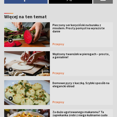
Więcej na ten temat
Pieczony ser koryciński na buraku z
miodem. Prosty pomysł na wyraziste
danie
Przepisy
Wędzony twarożek w pierogach – prosto,
a genialnie!
Przepisy
Domowe pyzy z kaczką. Szybki sposób na
elegancki obiad
Przepisy
Za dużo ugotowanego makaronu? Ta
zapiekanka zrobi z niego kulinarne cudo