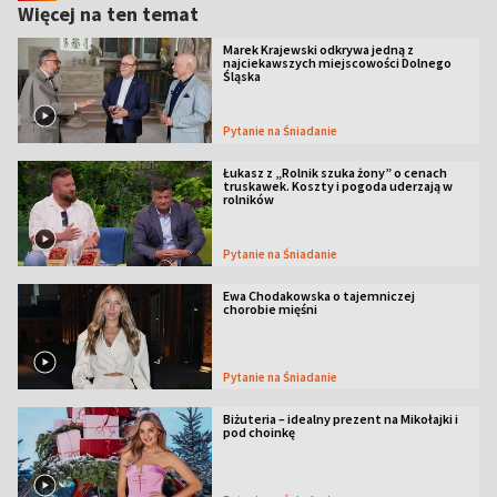
Więcej na ten temat
Marek Krajewski odkrywa jedną z
najciekawszych miejscowości Dolnego
Śląska
Pytanie na Śniadanie
Łukasz z „Rolnik szuka żony” o cenach
truskawek. Koszty i pogoda uderzają w
rolników
Pytanie na Śniadanie
Ewa Chodakowska o tajemniczej
chorobie mięśni
Pytanie na Śniadanie
Biżuteria – idealny prezent na Mikołajki i
pod choinkę