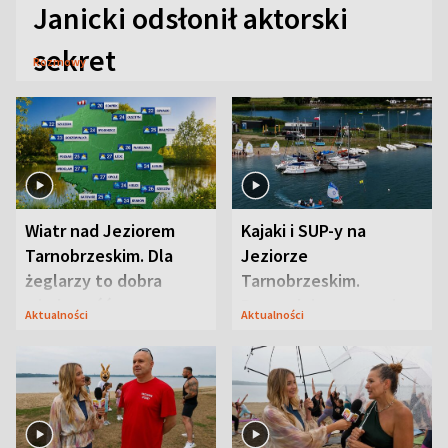
Janicki odsłonił aktorski
sekret
Rozmowy
Wiatr nad Jeziorem
Kajaki i SUP-y na
Tarnobrzeskim. Dla
Jeziorze
żeglarzy to dobra
Tarnobrzeskim.
wiadomość
Przyrodnicy zwracają
Aktualności
Aktualności
uwagę na coś jeszcze