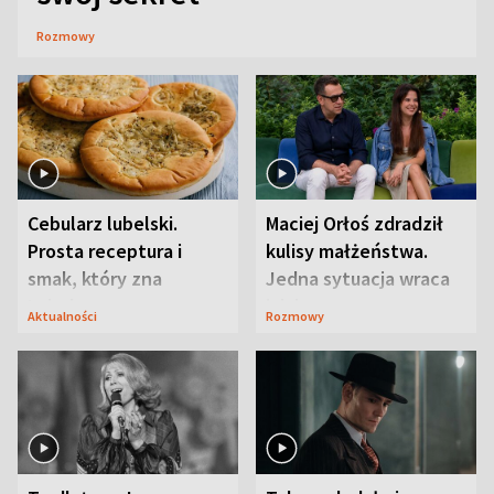
Rozmowy
Cebularz lubelski.
Maciej Orłoś zdradził
Prosta receptura i
kulisy małżeństwa.
smak, który zna
Jedna sytuacja wraca
Lubelszczyzna
jak bumerang
Aktualności
Rozmowy