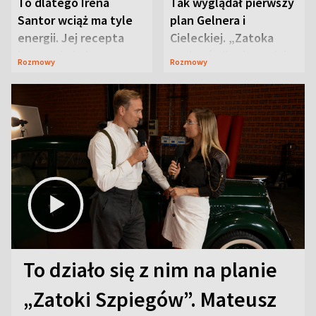
To dlatego Irena
Tak wyglądał pierwszy
Santor wciąż ma tyle
plan Gelnera i
energii. Jej recepta
Cieleckiej. „Zatoka
jest zaskakująco
szpiegów” od razu ich
Rozmowy
Rozmowy
prosta
zaskoczyła
To działo się z nim na planie
„Zatoki Szpiegów”. Mateusz