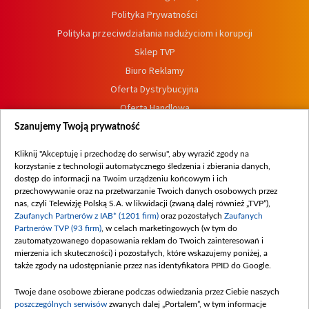
Polityka Prywatności
Polityka przeciwdziałania nadużyciom i korupcji
Sklep TVP
Biuro Reklamy
Oferta Dystrybucyjna
Oferta Handlowa
Dostępność
Szanujemy Twoją prywatność
Moje zgody
Kliknij "Akceptuję i przechodzę do serwisu", aby wyrazić zgody na
Procedura zgłoszeń wewnętrznych
korzystanie z technologii automatycznego śledzenia i zbierania danych,
dostęp do informacji na Twoim urządzeniu końcowym i ich
przechowywanie oraz na przetwarzanie Twoich danych osobowych przez
nas, czyli Telewizję Polską S.A. w likwidacji (zwaną dalej również „TVP”),
Zaufanych Partnerów z IAB* (1201 firm)
oraz pozostałych
Zaufanych
Partnerów TVP (93 firm)
, w celach marketingowych (w tym do
zautomatyzowanego dopasowania reklam do Twoich zainteresowań i
mierzenia ich skuteczności) i pozostałych, które wskazujemy poniżej, a
także zgody na udostępnianie przez nas identyfikatora PPID do Google.
Twoje dane osobowe zbierane podczas odwiedzania przez Ciebie naszych
poszczególnych serwisów
zwanych dalej „Portalem”, w tym informacje