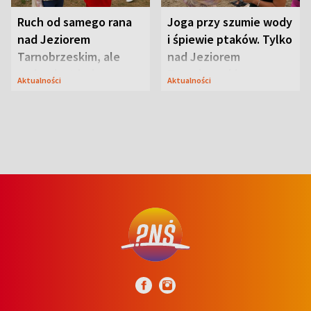
Ruch od samego rana
Joga przy szumie wody
nad Jeziorem
i śpiewie ptaków. Tylko
Tarnobrzeskim, ale
nad Jeziorem
ważna jest jedna
Tarnobrzeskim
Aktualności
Aktualności
zasada