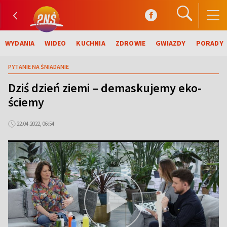
WYDANIA
WIDEO
KUCHNIA
ZDROWIE
GWIAZDY
PORADY
PYTANIE NA ŚNIADANIE
Dziś dzień ziemi – demaskujemy eko-
ściemy
22.04.2022, 06:54