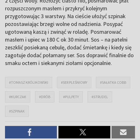
2 części wody. Rozłożyć ciasto filo, posmarować płat
rozpuszczonym masłem i przykryć kolejnym
przygotowując 3 warstwy. Na cieście ułożyć szpinak
pozostawiając brzegi wolne od nadzienia. Posypać
ugotowaną kaszą i zwinąć w roladę. Posmarować
masłem i upiec w 180 C ok 30 minut. Sos – na patelni
zeszklić posiekaną cebulę, dodać śmietankę i kiedy się
zagotuje dodać połamany ser. Sos doprawić finalnie do
smaku octem i siekanymi ziołami opcjonalnie.
#TOMASZ KRÓLIKOWSKI
#SER PLEŚNIOWY
#SAŁATKA COBB
#KURCZAK
#DRÓB
#PULPETY
#STRUDEL
#SZPINAK