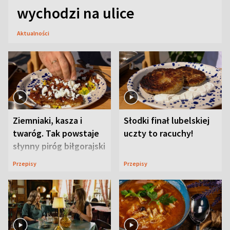
wychodzi na ulice
Aktualności
Ziemniaki, kasza i
Słodki finał lubelskiej
twaróg. Tak powstaje
uczty to racuchy!
słynny piróg biłgorajski
Przepisy
Przepisy