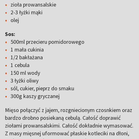
zioła prowansalskie
2-3 łyżki mąki
olej
Sos:
500ml przecieru pomidorowego
1 mała cukinia
1/2 bakłażana
1 cebula
150 ml wody
3 łyżki oliwy
sól, cukier, pieprz do smaku
300g kaszy gryczanej
Mięso połączyć z jajem, rozgniecionym czosnkiem oraz
bardzo drobno posiekaną cebulą. Całość doprawić
ziołami prowansalskimi. Całość dokładnie wymasować.
Z masy mięsnej uformować płaskie kotleciki na dłoni,