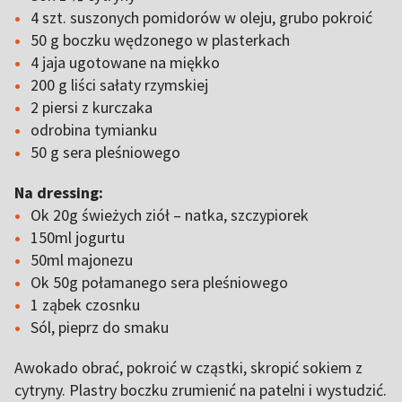
4 szt. suszonych pomidorów w oleju, grubo pokroić
50 g boczku wędzonego w plasterkach
4 jaja ugotowane na miękko
200 g liści sałaty rzymskiej
2 piersi z kurczaka
odrobina tymianku
50 g sera pleśniowego
Na dressing:
Ok 20g świeżych ziół – natka, szczypiorek
150ml jogurtu
50ml majonezu
Ok 50g połamanego sera pleśniowego
1 ząbek czosnku
Sól, pieprz do smaku
Awokado obrać, pokroić w cząstki, skropić sokiem z
cytryny. Plastry boczku zrumienić na patelni i wystudzić.