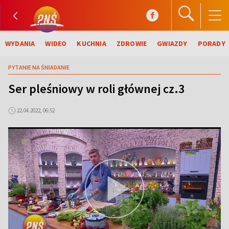
WYDANIA
WIDEO
KUCHNIA
ZDROWIE
GWIAZDY
PORADY
PYTANIE NA ŚNIADANIE
Ser pleśniowy w roli głównej cz.3
22.04.2022, 06:52