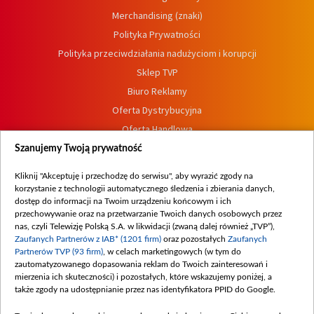
Merchandising (znaki)
Polityka Prywatności
Polityka przeciwdziałania nadużyciom i korupcji
Sklep TVP
Biuro Reklamy
Oferta Dystrybucyjna
Oferta Handlowa
Dostępność
Szanujemy Twoją prywatność
Moje zgody
Kliknij "Akceptuję i przechodzę do serwisu", aby wyrazić zgody na
Procedura zgłoszeń wewnętrznych
korzystanie z technologii automatycznego śledzenia i zbierania danych,
dostęp do informacji na Twoim urządzeniu końcowym i ich
przechowywanie oraz na przetwarzanie Twoich danych osobowych przez
nas, czyli Telewizję Polską S.A. w likwidacji (zwaną dalej również „TVP”),
Zaufanych Partnerów z IAB* (1201 firm)
oraz pozostałych
Zaufanych
Partnerów TVP (93 firm)
, w celach marketingowych (w tym do
zautomatyzowanego dopasowania reklam do Twoich zainteresowań i
mierzenia ich skuteczności) i pozostałych, które wskazujemy poniżej, a
także zgody na udostępnianie przez nas identyfikatora PPID do Google.