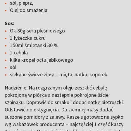
sól, pieprz,
Olej do smażenia
Sos:
Ok 80g sera pleśniowego
1 łyżeczka cukru
150ml śmietanki 30 %
1 cebula
kilka kropel octu jabłkowego
sól
siekane świeże zioła – mięta, natka, koperek
Nadzienie: Na rozgrzanym oleju zeszklić cebulę
pokrojoną w piórka a następnie pokrojone liście
szpinaku. Doprawić do smaku i dodać natkę pietruszki.
Odstawić do ostygnięcia. Do ziemnej masy dodać
suszone pomidory z zalewy. Kasze ugotować na sypko
wg wskazówek producenta – najczęściej 1 część kaszy