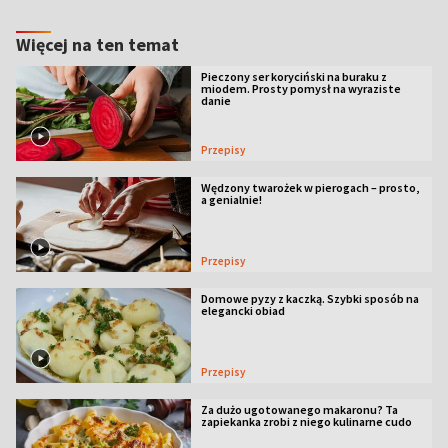
Więcej na ten temat
Pieczony ser koryciński na buraku z
miodem. Prosty pomysł na wyraziste
danie
Przepisy
Wędzony twarożek w pierogach – prosto,
a genialnie!
Przepisy
Domowe pyzy z kaczką. Szybki sposób na
elegancki obiad
Przepisy
Za dużo ugotowanego makaronu? Ta
zapiekanka zrobi z niego kulinarne cudo