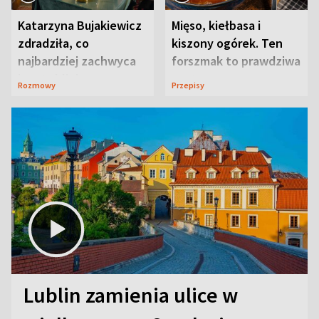
Katarzyna Bujakiewicz
Mięso, kiełbasa i
zdradziła, co
kiszony ogórek. Ten
najbardziej zachwyca
forszmak to prawdziwa
ją w Lublinie
uczta
Rozmowy
Przepisy
Lublin zamienia ulice w