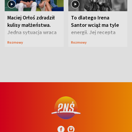
Maciej Orłoś zdradził
To dlatego Irena
kulisy małżeństwa.
Santor wciąż ma tyle
Jedna sytuacja wraca
energii. Jej recepta
jak bumerang
jest zaskakująco
Rozmowy
Rozmowy
prosta