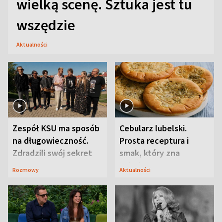
wielką scenę. Sztuka jest tu
wszędzie
Aktualności
Zespół KSU ma sposób
Cebularz lubelski.
na długowieczność.
Prosta receptura i
Zdradzili swój sekret
smak, który zna
Lubelszczyzna
Rozmowy
Aktualności