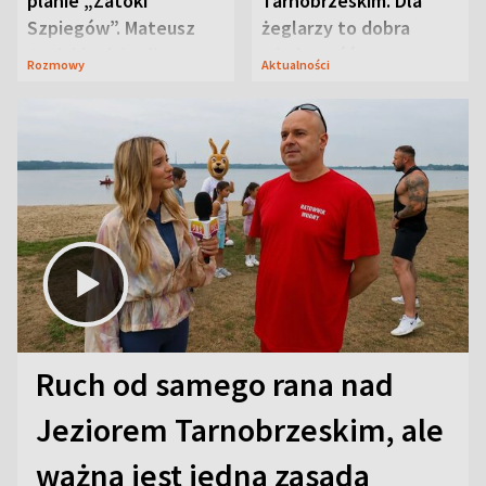
planie „Zatoki
Tarnobrzeskim. Dla
Szpiegów”. Mateusz
żeglarzy to dobra
Janicki odsłonił
wiadomość
Rozmowy
Aktualności
aktorski sekret
Ruch od samego rana nad
Jeziorem Tarnobrzeskim, ale
ważna jest jedna zasada