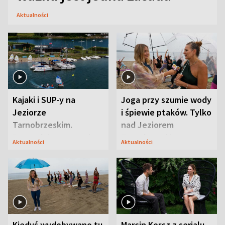
Aktualności
Kajaki i SUP-y na
Joga przy szumie wody
Jeziorze
i śpiewie ptaków. Tylko
Tarnobrzeskim.
nad Jeziorem
Przyrodnicy zwracają
Tarnobrzeskim
Aktualności
Aktualności
uwagę na coś jeszcze
Kiedyś wydobywano tu
Marcin Korcz z serialu