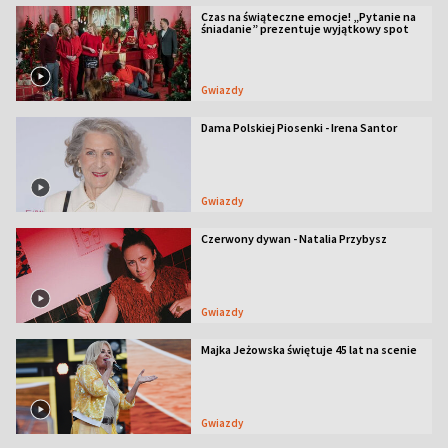
Czas na świąteczne emocje! „Pytanie na
śniadanie” prezentuje wyjątkowy spot
Gwiazdy
Dama Polskiej Piosenki - Irena Santor
Gwiazdy
Czerwony dywan - Natalia Przybysz
Gwiazdy
Majka Jeżowska świętuje 45 lat na scenie
Gwiazdy