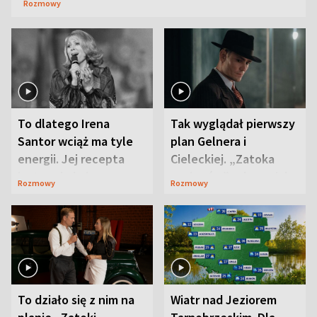
Rozmowy
To dlatego Irena
Tak wyglądał pierwszy
Santor wciąż ma tyle
plan Gelnera i
energii. Jej recepta
Cieleckiej. „Zatoka
jest zaskakująco
szpiegów” od razu ich
Rozmowy
Rozmowy
prosta
zaskoczyła
To działo się z nim na
Wiatr nad Jeziorem