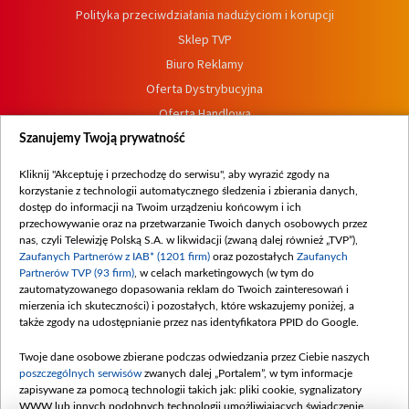
Polityka przeciwdziałania nadużyciom i korupcji
Sklep TVP
Biuro Reklamy
Oferta Dystrybucyjna
Oferta Handlowa
Dostępność
Szanujemy Twoją prywatność
Moje zgody
Kliknij "Akceptuję i przechodzę do serwisu", aby wyrazić zgody na
Procedura zgłoszeń wewnętrznych
korzystanie z technologii automatycznego śledzenia i zbierania danych,
dostęp do informacji na Twoim urządzeniu końcowym i ich
przechowywanie oraz na przetwarzanie Twoich danych osobowych przez
nas, czyli Telewizję Polską S.A. w likwidacji (zwaną dalej również „TVP”),
Zaufanych Partnerów z IAB* (1201 firm)
oraz pozostałych
Zaufanych
Partnerów TVP (93 firm)
, w celach marketingowych (w tym do
zautomatyzowanego dopasowania reklam do Twoich zainteresowań i
mierzenia ich skuteczności) i pozostałych, które wskazujemy poniżej, a
także zgody na udostępnianie przez nas identyfikatora PPID do Google.
Twoje dane osobowe zbierane podczas odwiedzania przez Ciebie naszych
poszczególnych serwisów
zwanych dalej „Portalem”, w tym informacje
zapisywane za pomocą technologii takich jak: pliki cookie, sygnalizatory
WWW lub innych podobnych technologii umożliwiających świadczenie