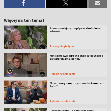
Więcej na ten temat
Porozmawiajmy o wpływie alkoholu na
zdrowie
Planuję długie życie
Ministerstwo Zdrowia chce całkowitego
zakazu reklam alkoholu
Pytanie na Śniadanie
Nowotwory u mężczyzn - nadal tematem
tabu?
Pytanie na Śniadanie
Porozmawiajmy o zdrowym sercu i