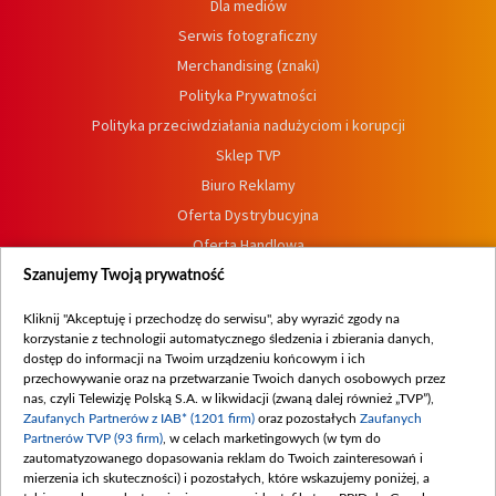
Dla mediów
Serwis fotograficzny
Merchandising (znaki)
Polityka Prywatności
Polityka przeciwdziałania nadużyciom i korupcji
Sklep TVP
Biuro Reklamy
Oferta Dystrybucyjna
Oferta Handlowa
Dostępność
Szanujemy Twoją prywatność
Moje zgody
Kliknij "Akceptuję i przechodzę do serwisu", aby wyrazić zgody na
Procedura zgłoszeń wewnętrznych
korzystanie z technologii automatycznego śledzenia i zbierania danych,
dostęp do informacji na Twoim urządzeniu końcowym i ich
przechowywanie oraz na przetwarzanie Twoich danych osobowych przez
nas, czyli Telewizję Polską S.A. w likwidacji (zwaną dalej również „TVP”),
Zaufanych Partnerów z IAB* (1201 firm)
oraz pozostałych
Zaufanych
Partnerów TVP (93 firm)
, w celach marketingowych (w tym do
zautomatyzowanego dopasowania reklam do Twoich zainteresowań i
mierzenia ich skuteczności) i pozostałych, które wskazujemy poniżej, a