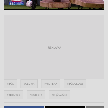
#BÓL
#GŁOWA
#MIGRENA
#BÓL GŁOWY
#ZDROWIE
#KOBIETY
#MĘŻCZYŹNI