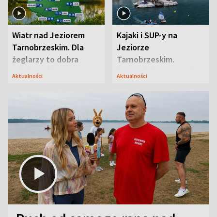
Wiatr nad Jeziorem
Kajaki i SUP-y na
Tarnobrzeskim. Dla
Jeziorze
żeglarzy to dobra
Tarnobrzeskim.
wiadomość
Przyrodnicy zwracają
Aktualności
Aktualności
uwagę na coś jeszcze