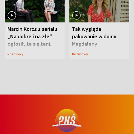
Marcin Korcz z serialu
Tak wygląda
„Na dobre i na złe”
pakowanie w domu
ogłosił, że się żeni.
Magdaleny
Zdradził, co zmienił
Waligórskiej-Lisieckiej.
Rozmowy
Rozmowy
syn
Mąż nie odpuszcza