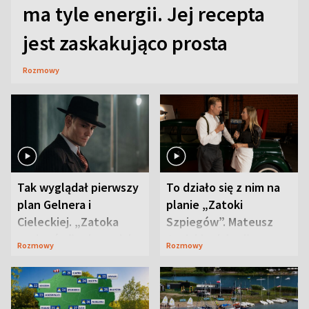
ma tyle energii. Jej recepta
jest zaskakująco prosta
Rozmowy
Tak wyglądał pierwszy
To działo się z nim na
plan Gelnera i
planie „Zatoki
Cieleckiej. „Zatoka
Szpiegów”. Mateusz
szpiegów” od razu ich
Janicki odsłonił
Rozmowy
Rozmowy
zaskoczyła
aktorski sekret