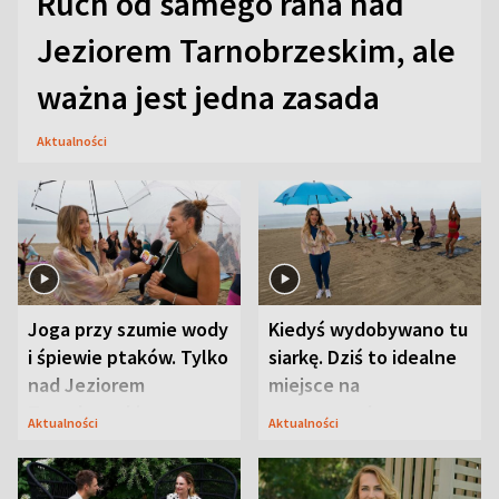
Ruch od samego rana nad
Jeziorem Tarnobrzeskim, ale
ważna jest jedna zasada
Aktualności
Joga przy szumie wody
Kiedyś wydobywano tu
i śpiewie ptaków. Tylko
siarkę. Dziś to idealne
nad Jeziorem
miejsce na
Tarnobrzeskim
wypoczynek
Aktualności
Aktualności