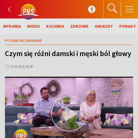
WYDANIA
WIDEO
KUCHNIA
ZDROWIE
GWIAZDY
PORADY
PYTANIE NA ŚNIADANIE
Czym się różni damski i męski ból głowy
21.04.2022, 06:58