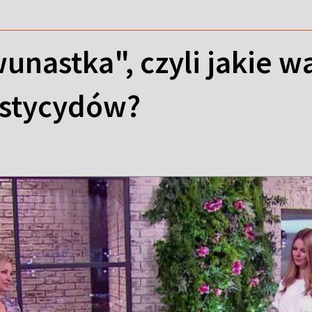
unastka", czyli jakie w
estycydów?