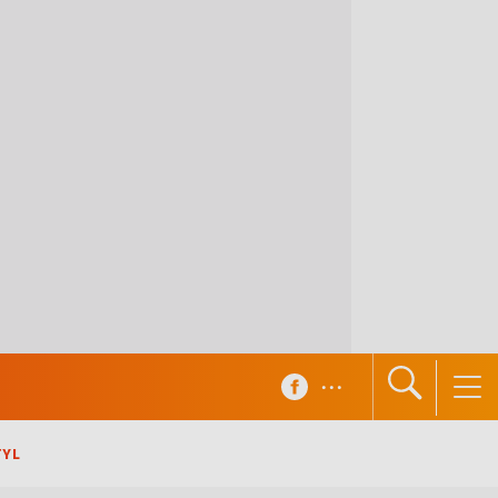
...
TYL