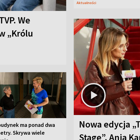
Aktualności
TVP. We
w „Królu
Nowa edycja „
budynek ma ponad dwa
etry. Skrywa wiele
Stage”. Ania K