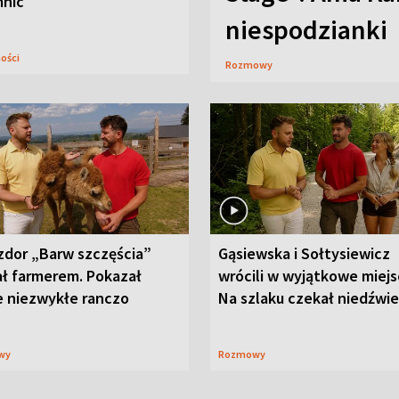
mnic
niespodzianki
ności
Rozmowy
zdor „Barw szczęścia”
Gąsiewska i Sołtysiewicz
ał farmerem. Pokazał
wrócili w wyjątkowe miejs
e niezwykłe ranczo
Na szlaku czekał niedźwi
wy
Rozmowy