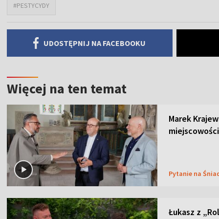
#PESTYCYDY
UDOSTĘPNIJ NA FACEBOOKU
Więcej na ten temat
Marek Krajew
miejscowości
Pytanie na Śnia
Łukasz z „Ro