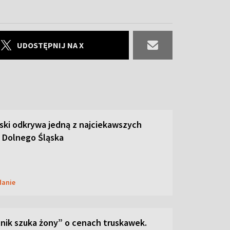
UDOSTĘPNIJ NA X
ski odkrywa jedną z najciekawszych
 Dolnego Śląska
danie
lnik szuka żony” o cenach truskawek.