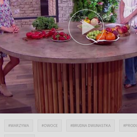
#WARZYWA
#OWOCE
#BRUDNA DWUNASTKA
#PROD