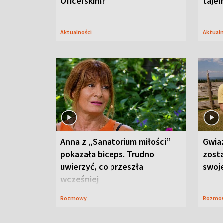
Oficerskim?
taje
Aktualności
Aktual
Anna z „Sanatorium miłości”
Gwia
pokazała biceps. Trudno
zost
uwierzyć, co przeszła
swoj
wcześniej
Rozmowy
Rozmo