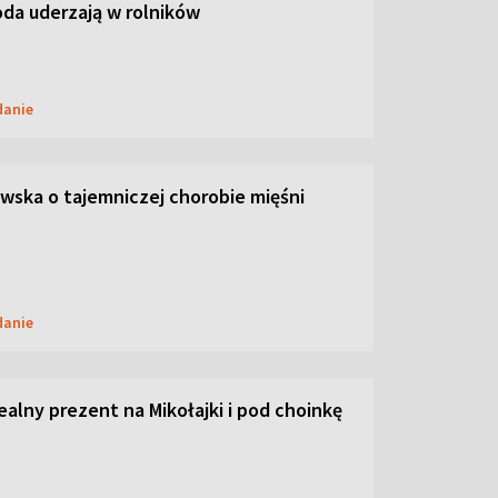
oda uderzają w rolników
danie
ska o tajemniczej chorobie mięśni
danie
dealny prezent na Mikołajki i pod choinkę