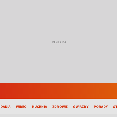
DANIA
WIDEO
KUCHNIA
ZDROWIE
GWIAZDY
PORADY
S