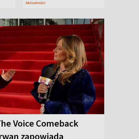
Aktualności
The Voice Comeback
arwan zapowiada