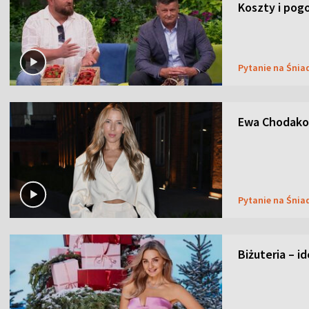
Koszty i pog
Pytanie na Śnia
Ewa Chodakow
Pytanie na Śnia
Biżuteria – i