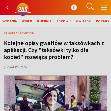
WYDANIA
WIDEO
KUCHNIA
ZDROWIE
GWIAZDY
PORADY
PYTANIE NA ŚNIADANIE
Kolejne opisy gwałtów w taksówkach z
aplikacji. Czy "taksówki tylko dla
kobiet" rozwiążą problem?
19.04.2022, 07:00