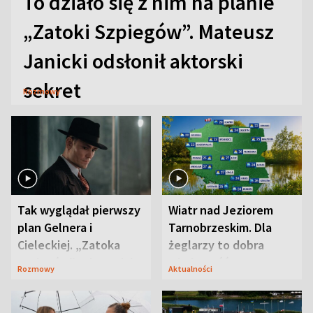
To działo się z nim na planie
„Zatoki Szpiegów”. Mateusz
Janicki odsłonił aktorski
sekret
Rozmowy
Tak wyglądał pierwszy
Wiatr nad Jeziorem
plan Gelnera i
Tarnobrzeskim. Dla
Cieleckiej. „Zatoka
żeglarzy to dobra
szpiegów” od razu ich
wiadomość
Rozmowy
Aktualności
zaskoczyła