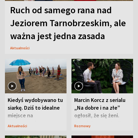
Ruch od samego rana nad
Jeziorem Tarnobrzeskim, ale
ważna jest jedna zasada
Aktualności
Kiedyś wydobywano tu
Marcin Korcz z serialu
siarkę. Dziś to idealne
„Na dobre i na złe”
miejsce na
ogłosił, że się żeni.
wypoczynek
Zdradził, co zmienił
Aktualności
Rozmowy
syn