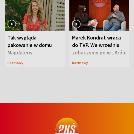
Tak wygląda
Marek Kondrat wraca
pakowanie w domu
do TVP. We wrześniu
Magdaleny
zobaczymy go w „Królu
Waligórskiej-Lisieckiej.
Maciusiu I”
Rozmowy
Rozmowy
Mąż nie odpuszcza