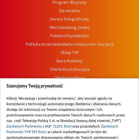
Program dla prasy
Dla mediów
Serwis fotograficzny
Merchandising (znaki)
Polityka Prywatności
Polityka przeciwdziałania nadużyciom i korupcji
Sklep TVP
Biuro Reklamy
Oferta Dystrybucyjna
Oferta Handlowa
Dostępność
Szanujemy Twoją prywatność
Moje zgody
Kliknij "Akceptuję i przechodzę do serwisu", aby wyrazić zgody na
Procedura zgłoszeń wewnętrznych
korzystanie z technologii automatycznego śledzenia i zbierania danych,
dostęp do informacji na Twoim urządzeniu końcowym i ich
przechowywanie oraz na przetwarzanie Twoich danych osobowych przez
nas, czyli Telewizję Polską S.A. w likwidacji (zwaną dalej również „TVP”),
Zaufanych Partnerów z IAB* (1201 firm)
oraz pozostałych
Zaufanych
Partnerów TVP (93 firm)
, w celach marketingowych (w tym do
zautomatyzowanego dopasowania reklam do Twoich zainteresowań i