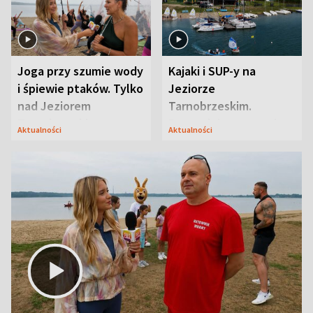
Joga przy szumie wody
Kajaki i SUP-y na
i śpiewie ptaków. Tylko
Jeziorze
nad Jeziorem
Tarnobrzeskim.
Tarnobrzeskim
Przyrodnicy zwracają
Aktualności
Aktualności
uwagę na coś jeszcze