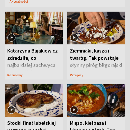
Aktualności
Katarzyna Bujakiewicz
Ziemniaki, kasza i
zdradziła, co
twaróg. Tak powstaje
najbardziej zachwyca
słynny piróg biłgorajski
ją w Lublinie
Rozmowy
Przepisy
Słodki finał lubelskiej
Mięso, kiełbasa i