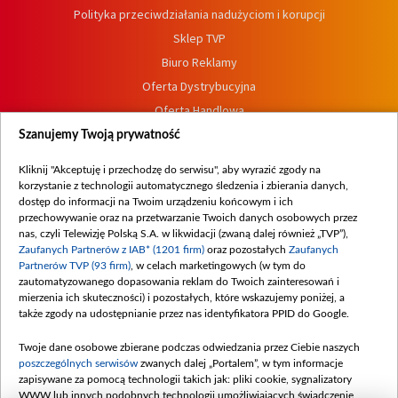
Polityka przeciwdziałania nadużyciom i korupcji
Sklep TVP
Biuro Reklamy
Oferta Dystrybucyjna
Oferta Handlowa
Dostępność
Szanujemy Twoją prywatność
Moje zgody
Kliknij "Akceptuję i przechodzę do serwisu", aby wyrazić zgody na
Procedura zgłoszeń wewnętrznych
korzystanie z technologii automatycznego śledzenia i zbierania danych,
dostęp do informacji na Twoim urządzeniu końcowym i ich
przechowywanie oraz na przetwarzanie Twoich danych osobowych przez
nas, czyli Telewizję Polską S.A. w likwidacji (zwaną dalej również „TVP”),
Zaufanych Partnerów z IAB* (1201 firm)
oraz pozostałych
Zaufanych
Partnerów TVP (93 firm)
, w celach marketingowych (w tym do
zautomatyzowanego dopasowania reklam do Twoich zainteresowań i
mierzenia ich skuteczności) i pozostałych, które wskazujemy poniżej, a
także zgody na udostępnianie przez nas identyfikatora PPID do Google.
Twoje dane osobowe zbierane podczas odwiedzania przez Ciebie naszych
poszczególnych serwisów
zwanych dalej „Portalem”, w tym informacje
zapisywane za pomocą technologii takich jak: pliki cookie, sygnalizatory
WWW lub innych podobnych technologii umożliwiających świadczenie