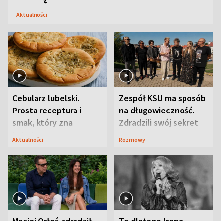
Aktualności
Cebularz lubelski.
Zespół KSU ma sposób
Prosta receptura i
na długowieczność.
smak, który zna
Zdradzili swój sekret
Lubelszczyzna
Aktualności
Rozmowy
Maciej Orłoś zdradził
To dlatego Irena