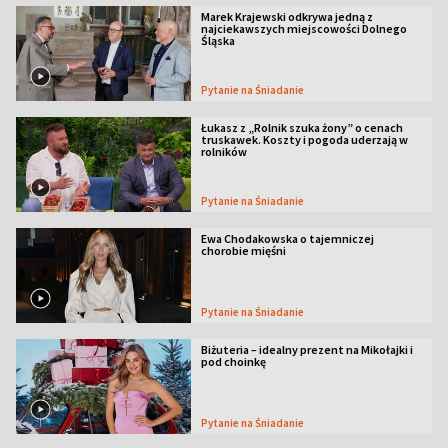
Marek Krajewski odkrywa jedną z
najciekawszych miejscowości Dolnego
Śląska
Pytanie na Śniadanie
Łukasz z „Rolnik szuka żony” o cenach
truskawek. Koszty i pogoda uderzają w
rolników
Pytanie na Śniadanie
Ewa Chodakowska o tajemniczej
chorobie mięśni
Pytanie na Śniadanie
Biżuteria – idealny prezent na Mikołajki i
pod choinkę
Pytanie na Śniadanie