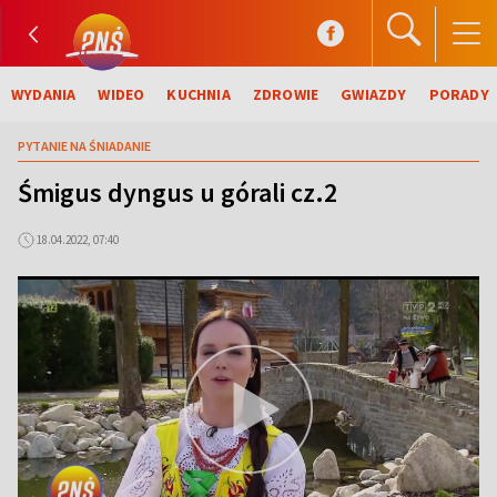
WYDANIA
WIDEO
KUCHNIA
ZDROWIE
GWIAZDY
PORADY
PYTANIE NA ŚNIADANIE
Śmigus dyngus u górali cz.2
18.04.2022, 07:40