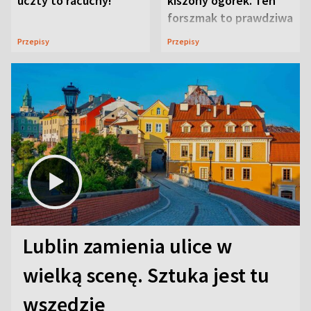
uczty to racuchy!
kiszony ogórek. Ten
forszmak to prawdziwa
uczta
Przepisy
Przepisy
Lublin zamienia ulice w
wielką scenę. Sztuka jest tu
wszędzie