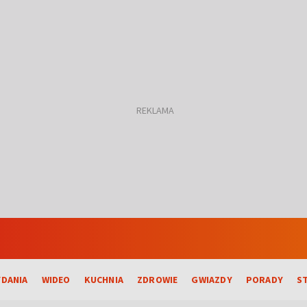
DANIA
WIDEO
KUCHNIA
ZDROWIE
GWIAZDY
PORADY
S