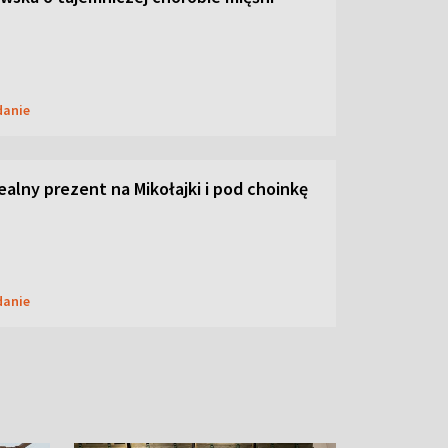
danie
dealny prezent na Mikołajki i pod choinkę
danie