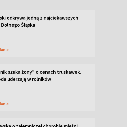
ski odkrywa jedną z najciekawszych
 Dolnego Śląska
danie
lnik szuka żony” o cenach truskawek.
oda uderzają w rolników
danie
ska o tajemniczej chorobie mięśni