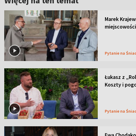
Więcej na ten temat
Marek Krajew
miejscowości
Pytanie na Śnia
Łukasz z „Ro
Koszty i pog
Pytanie na Śnia
Ewa Chodakow