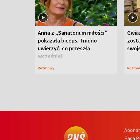
Anna z „Sanatorium miłości”
Gwia
pokazała biceps. Trudno
zost
uwierzyć, co przeszła
swoj
wcześniej
Rozmowy
Rozmo
Abona
Rada 