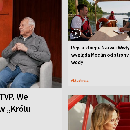
Rejs u zbiegu Narwi i Wisły
wygląda Modlin od strony
wody
Aktualności
TVP. We
w „Królu