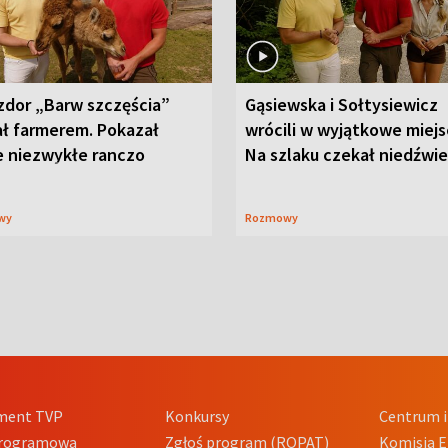
zdor „Barw szczęścia”
Gąsiewska i Sołtysiewicz
ał farmerem. Pokazał
wrócili w wyjątkowe miejs
e niezwykłe ranczo
Na szlaku czekał niedźwi
wy
Rozmowy
ment TVP
Konkursy
Centrum i
Programowa
Zgłoś program (ROPAT)
Komisja E