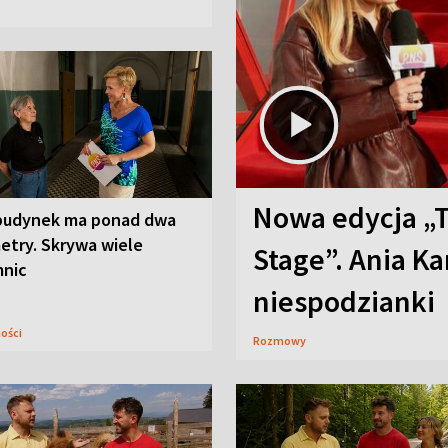
Nowa edycja „
budynek ma ponad dwa
etry. Skrywa wiele
Stage”. Ania K
mnic
niespodzianki
ności
Rozmowy