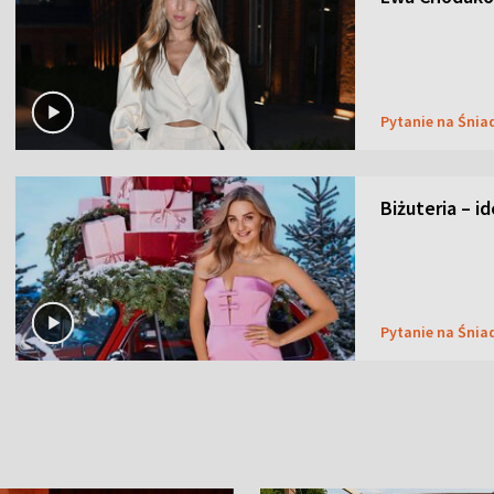
Pytanie na Śnia
Biżuteria – i
Pytanie na Śnia