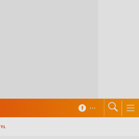
...
TYL