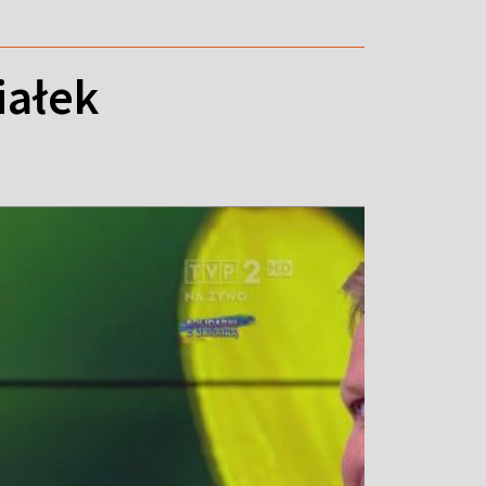
iałek