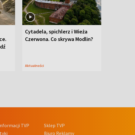
Cytadela, spichlerz i Wieża
ce.
Czerwona. Co skrywa Modlin?
edź
Aktualności
nformacji TVP
Sklep TVP
tyki
Biuro Reklamy