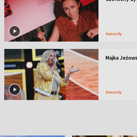
Gwiazdy
Majka Jeżows
Gwiazdy