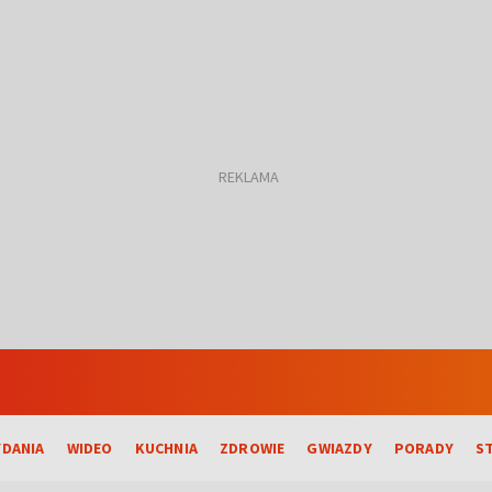
DANIA
WIDEO
KUCHNIA
ZDROWIE
GWIAZDY
PORADY
S