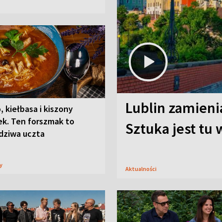
Lublin zamienia
, kiełbasa i kiszony
ek. Ten forszmak to
Sztuka jest tu
dziwa uczta
sy
Aktualności