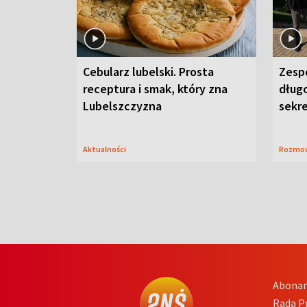
Cebularz lubelski. Prosta
Zesp
receptura i smak, który zna
długo
Lubelszczyzna
sekr
Aktualności
Rozmo
Abona
Rada 