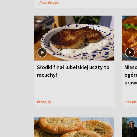
Aktualności
Słodki finał lubelskiej uczty to
Mięso
racuchy!
ogór
praw
Przepisy
Przepi