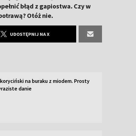
opełnić błąd z gapiostwa. Czy w
 potrawą? Otóż nie.
UDOSTĘPNIJ NA X
 koryciński na buraku z miodem. Prosty
raziste danie