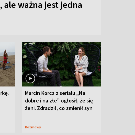
 ale ważna jest jedna
rkę.
Marcin Korcz z serialu „Na
dobre i na złe” ogłosił, że się
żeni. Zdradził, co zmienił syn
Rozmowy