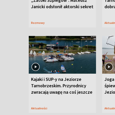
„Zatoki Szpiegów”. Mateusz
Tarno
Janicki odsłonił aktorski sekret
dobr
Rozmowy
Aktual
Kajaki i SUP-y na Jeziorze
Joga 
Tarnobrzeskim. Przyrodnicy
śpiew
zwracają uwagę na coś jeszcze
Jezi
Aktualności
Aktual