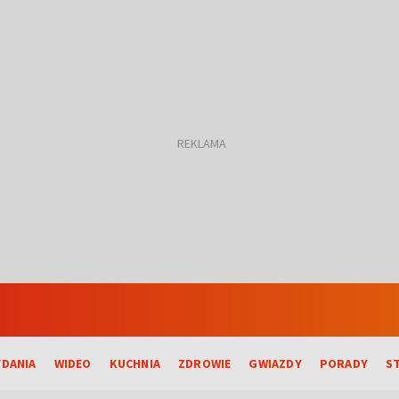
DANIA
WIDEO
KUCHNIA
ZDROWIE
GWIAZDY
PORADY
S