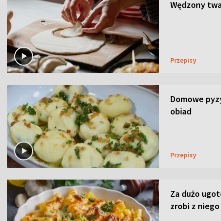
Wędzony twar
Przepisy
Domowe pyzy 
obiad
Przepisy
Za dużo ugo
zrobi z niego