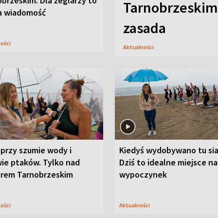
brzeskim. Dla żeglarzy to
Tarnobrzeskim,
a wiadomość
zasada
ności
Aktualności
przy szumie wody i
Kiedyś wydobywano tu sia
ie ptaków. Tylko nad
Dziś to idealne miejsce na
orem Tarnobrzeskim
wypoczynek
ności
Aktualności