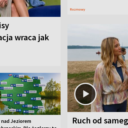
Rozmowy
isy
cja wraca jak
Ruch od sameg
r nad Jeziorem