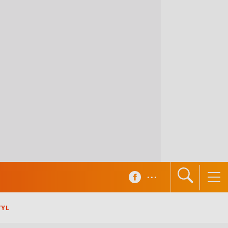
...
TYL