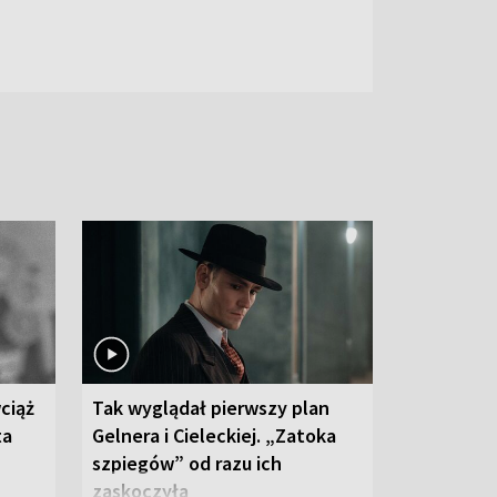
ciąż
Tak wyglądał pierwszy plan
ta
Gelnera i Cieleckiej. „Zatoka
szpiegów” od razu ich
zaskoczyła