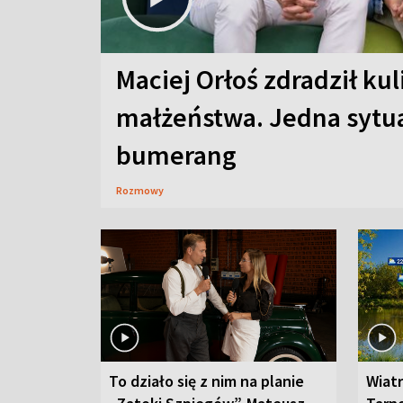
Maciej Orłoś zdradził kul
małżeństwa. Jedna sytua
bumerang
Rozmowy
To działo się z nim na planie
Wiat