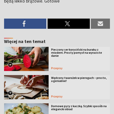
będą lekko brązowe. Gotowe
Więcej na ten temat
Pieczony ser koryciński na buraku z
miodem. Prosty pomysł na wyraziste
danie
Przepisy
Wędzony twarożek w pierogach – prosto,
a genialnie!
Przepisy
Domowe pyzy z kaczką. Szybki sposób na
elegancki obiad