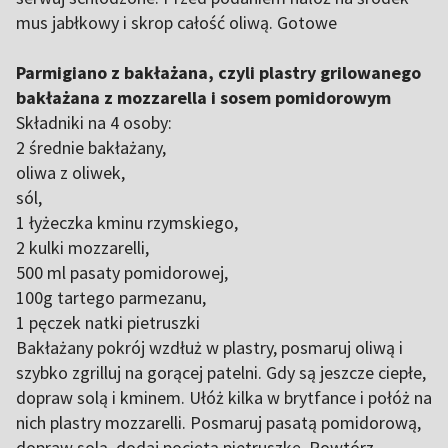
mus jabłkowy i skrop całość oliwą. Gotowe
Parmigiano z bakłażana, czyli plastry grilowanego
bakłażana z mozzarella i sosem pomidorowym
Składniki na 4 osoby:
2 średnie bakłażany,
oliwa z oliwek,
sól,
1 łyżeczka kminu rzymskiego,
2 kulki mozzarelli,
500 ml pasaty pomidorowej,
100g tartego parmezanu,
1 pęczek natki pietruszki
Bakłażany pokrój wzdłuż w plastry, posmaruj oliwą i
szybko zgrilluj na gorącej patelni. Gdy są jeszcze ciepłe,
dopraw solą i kminem. Ułóż kilka w brytfance i połóż na
nich plastry mozzarelli. Posmaruj pasatą pomidorową,
dopraw solą, dodaj pociętą pietruszkę. Powtórz