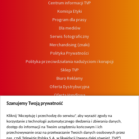
Centrum informacji TVP
Komisja Etyki
Program dla prasy
Dla mediów
Serwis fotograficzny
Merchandising (znaki)
Polityka Prywatności
Polityka przeciwdziałania nadużyciom i korupcji
Sklep TVP
Biuro Reklamy
Oferta Dystrybucyjna
Oferta Handlowa
Dostępność
Szanujemy Twoją prywatność
Moje zgody
Kliknij "Akceptuję i przechodzę do serwisu", aby wyrazić zgody na
Procedura zgłoszeń wewnętrznych
korzystanie z technologii automatycznego śledzenia i zbierania danych,
dostęp do informacji na Twoim urządzeniu końcowym i ich
przechowywanie oraz na przetwarzanie Twoich danych osobowych przez
nas, czyli Telewizję Polską S.A. w likwidacji (zwaną dalej również „TVP”),