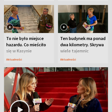
Modlina
To nie było miejsce
Ten budynek ma ponad
hazardu. Co mieściło
dwa kilometry. Skrywa
się w Kasynie
wiele tajemnic
Oficerskim?
Aktualności
Aktualności