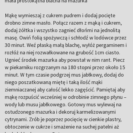
mała prostokątna blacha na mazurka
Mąkę wymieszaj z cukrem pudrem i dodaj pocięte
drobno zimne masło. Połącz razem z mąką i cukrem,
dodaj żółtka i wszystko zagnieć dłońmi na jednolitą
masę. Owiń folią spożywczą i schłodź w lodówce przez
30 minut. Weź płaską małą blachę, wyłóż pergaminem i
rozłóż na niej rozwałkowane na grubość 1cm ciasto.
Ugnieć środek mazurka aby powstał w nim rant. Piecz
w piekarniku rozgrzanym na 180 stopni przez około 15
minut. W tym czasie podgrzej mus jabłkowy, dodaj do
niego poszatkowaną miętę i taką ilość mąki
ziemniaczanej aby całość lekko zagęścić. Pamiętaj aby
mąkę rozpuścić wcześniej w odrobinie zimnego płynu –
wody lub musu jabłkowego. Gotowy mus wylewaj na
ostudzonego mazurka i dekoruj karmelizowanymi
cytrynami. Zrób je poprzez pocięcię w cienkie plastry,
obtoczenie w cukrze i smażenie na suchej patelni aż