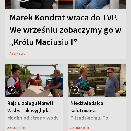
Marek Kondrat wraca do TVP.
We wrześniu zobaczymy go w
„Królu Maciusiu I”
Rozmowy
Rejs u zbiegu Narwi i
Niedźwiedzica
Wisły. Tak wygląda
salutowała
Modlin od strony wody
Piłsudskiemu. To
niejedyna tajemnica
Aktualności
Aktualności