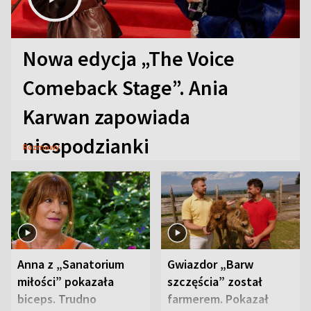
Nowa edycja „The Voice
Comeback Stage”. Ania
Karwan zapowiada
niespodzianki
Rozmowy
Anna z „Sanatorium
Gwiazdor „Barw
miłości” pokazała
szczęścia” został
biceps. Trudno
farmerem. Pokazał