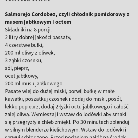
Salmorejo Cordobez, czyli chłodnik pomidorowy z
musem jabłkowym i octem
Składniki na 8 porcji:
2 litry dobrej jakości passaty,
4 czerstwe bułki,
200 ml oliwy z oliwek,
3 ząbki czosnku,
sól, pieprz,
ocet jabłkowy,
200 ml musu jabłkowego
Pasatę wlej do dużej miski, porwij bułkę w małe
kawałki, poszatkuj czosnek i dodaj do miski, posól,
lekko popieprz, dodaj 2 łyżki octu jabłkowego i całość
zalej oliwą. Wymieszaj i wstaw do lodówki aby smaki
się przegryzły a chleb zmiękł. Po 30 minutach zblenduj
w silnym blenderze kielichowym. Wstaw do lodówki i
serwuj schłodzone. Przed podaniem nałóż na środek