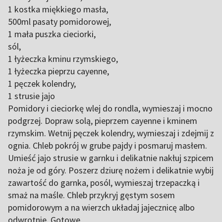
1 kostka miękkiego masła,
500ml pasaty pomidorowej,
1 mała puszka cieciorki,
sól,
1 łyżeczka kminu rzymskiego,
1 łyżeczka pieprzu cayenne,
1 pęczek kolendry,
1 strusie jajo
Pomidory i cieciorkę wlej do rondla, wymieszaj i mocno
podgrzej. Dopraw solą, pieprzem cayenne i kminem
rzymskim. Wetnij pęczek kolendry, wymieszaj i zdejmij z
ognia. Chleb pokrój w grube pajdy i posmaruj masłem.
Umieść jajo strusie w garnku i delikatnie nakłuj szpicem
noża je od góry. Poszerz dziurę nożem i delikatnie wybij
zawartość do garnka, posól, wymieszaj trzepaczką i
smaż na maśle. Chleb przykryj gęstym sosem
pomidorowym a na wierzch układaj jajecznicę albo
odwrotnie. Gotowe