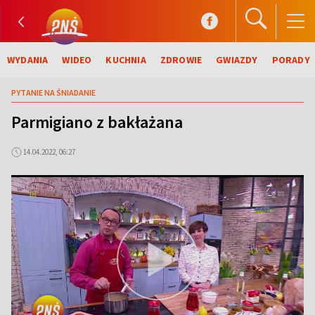
WYDANIA
WIDEO
KUCHNIA
ZDROWIE
GWIAZDY
PORADY
PYTANIE NA ŚNIADANIE
Parmigiano z bakłażana
14.04.2022, 06:27