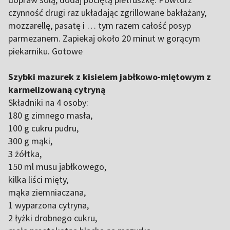
czynność drugi raz układając zgrillowane bakłażany,
mozzarellę, pasatę i … tym razem całość posyp
parmezanem. Zapiekaj około 20 minut w gorącym
piekarniku. Gotowe
Szybki mazurek z kisielem jabłkowo-miętowym z
karmelizowaną cytryną
Składniki na 4 osoby:
180 g zimnego masła,
100 g cukru pudru,
300 g mąki,
3 żółtka,
150 ml musu jabłkowego,
kilka liści mięty,
mąka ziemniaczana,
1 wyparzona cytryna,
2 łyżki drobnego cukru,