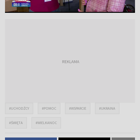
#UCHODŹCY
#POMOC
#WSPARCIE
#UKRAINA
#ŚWIĘTA
#WIELKANOC