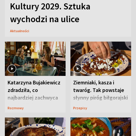
Kultury 2029. Sztuka
wychodzi na ulice
Aktualności
Katarzyna Bujakiewicz
Ziemniaki, kasza i
zdradziła, co
twaróg. Tak powstaje
najbardziej zachwyca
słynny piróg biłgorajski
ją w Lublinie
Rozmowy
Przepisy