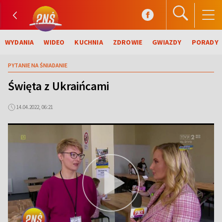
WYDANIA
WIDEO
KUCHNIA
ZDROWIE
GWIAZDY
PORADY
PYTANIE NA ŚNIADANIE
Święta z Ukraińcami
14.04.2022, 06:21