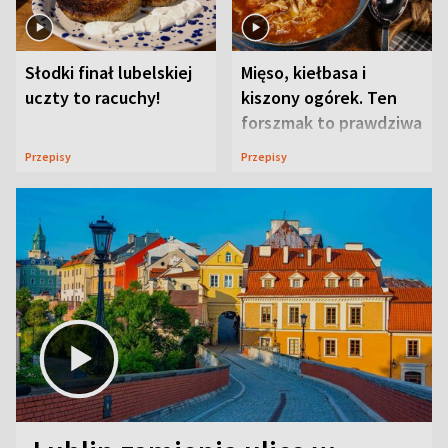
Słodki finał lubelskiej
Mięso, kiełbasa i
uczty to racuchy!
kiszony ogórek. Ten
forszmak to prawdziwa
uczta
Przepisy
Przepisy