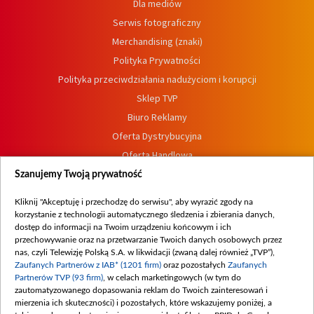
Dla mediów
Serwis fotograficzny
Merchandising (znaki)
Polityka Prywatności
Polityka przeciwdziałania nadużyciom i korupcji
Sklep TVP
Biuro Reklamy
Oferta Dystrybucyjna
Oferta Handlowa
Dostępność
Szanujemy Twoją prywatność
Moje zgody
Kliknij "Akceptuję i przechodzę do serwisu", aby wyrazić zgody na
Procedura zgłoszeń wewnętrznych
korzystanie z technologii automatycznego śledzenia i zbierania danych,
dostęp do informacji na Twoim urządzeniu końcowym i ich
przechowywanie oraz na przetwarzanie Twoich danych osobowych przez
nas, czyli Telewizję Polską S.A. w likwidacji (zwaną dalej również „TVP”),
Zaufanych Partnerów z IAB* (1201 firm)
oraz pozostałych
Zaufanych
Partnerów TVP (93 firm)
, w celach marketingowych (w tym do
zautomatyzowanego dopasowania reklam do Twoich zainteresowań i
mierzenia ich skuteczności) i pozostałych, które wskazujemy poniżej, a