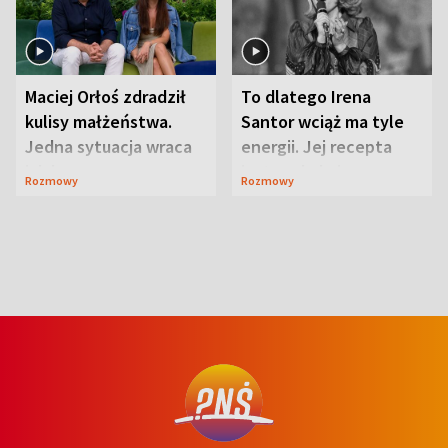
Maciej Orłoś zdradził
To dlatego Irena
kulisy małżeństwa.
Santor wciąż ma tyle
Jedna sytuacja wraca
energii. Jej recepta
jak bumerang
jest zaskakująco
Rozmowy
Rozmowy
prosta