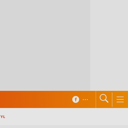
...
TYL