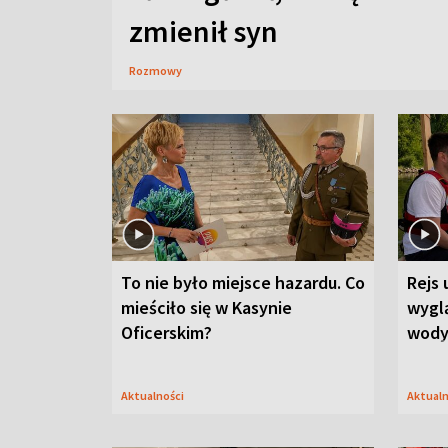
zmienił syn
Rozmowy
To nie było miejsce hazardu. Co
Rejs 
mieściło się w Kasynie
wygl
Oficerskim?
wod
Aktualności
Aktual