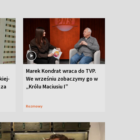
Marek Kondrat wraca do TVP.
iej-
We wrześniu zobaczymy go w
cza
„Królu Maciusiu I”
Rozmowy