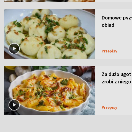
Domowe pyzy 
obiad
Przepisy
Za dużo ugo
zrobi z niego
Przepisy