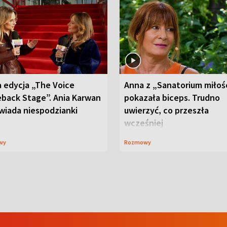
 edycja „The Voice
Anna z „Sanatorium miłoś
back Stage”. Ania Karwan
pokazała biceps. Trudno
wiada niespodzianki
uwierzyć, co przeszła
wcześniej
wy
Rozmowy