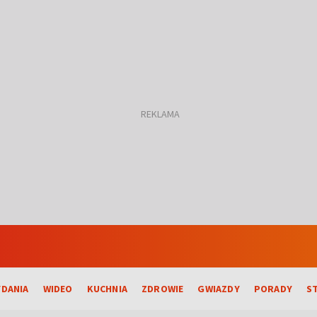
DANIA
WIDEO
KUCHNIA
ZDROWIE
GWIAZDY
PORADY
S