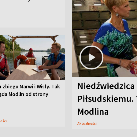
Niedźwiedzica
u zbiegu Narwi i Wisły. Tak
ąda Modlin od strony
Piłsudskiemu. 
y
Modlina
ności
Aktualności