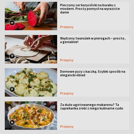
Pieczony ser koryciński na buraku z
miodem. Prosty pomysł na wyraziste
danie
Przepisy
Wędzony twarożek w pierogach – prosto,
a genialnie!
Przepisy
Domowe pyzy z kaczką. Szybki sposób na
elegancki obiad
Przepisy
Za dużo ugotowanego makaronu? Ta
zapiekanka zrobi z niego kulinarne cudo
Przepisy