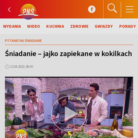
WYDANIA
WIDEO
KUCHNIA
ZDROWIE
GWIAZDY
PORADY
PYTANIE NA ŚNIADANIE
Śniadanie – jajko zapiekane w kokilkach
12.04.2022, 06:45