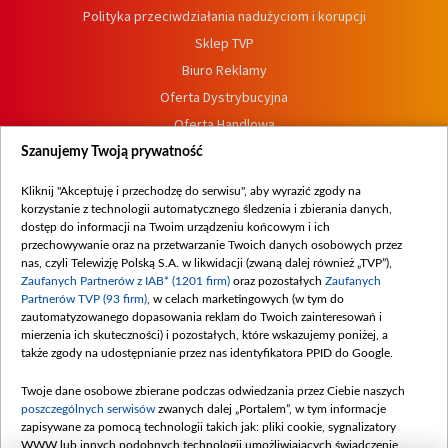
Polityka przeciwdziałania nadużyciom i korupcji
Sklep TVP
Biuro Reklamy
Oferta Dystrybucyjna
Oferta Handlowa
Dostępność
Szanujemy Twoją prywatność
Moje zgody
Kliknij "Akceptuję i przechodzę do serwisu", aby wyrazić zgody na
Procedura zgłoszeń wewnętrznych
korzystanie z technologii automatycznego śledzenia i zbierania danych,
dostęp do informacji na Twoim urządzeniu końcowym i ich
przechowywanie oraz na przetwarzanie Twoich danych osobowych przez
nas, czyli Telewizję Polską S.A. w likwidacji (zwaną dalej również „TVP”),
Zaufanych Partnerów z IAB* (1201 firm)
oraz pozostałych
Zaufanych
Partnerów TVP (93 firm)
, w celach marketingowych (w tym do
zautomatyzowanego dopasowania reklam do Twoich zainteresowań i
mierzenia ich skuteczności) i pozostałych, które wskazujemy poniżej, a
także zgody na udostępnianie przez nas identyfikatora PPID do Google.
Twoje dane osobowe zbierane podczas odwiedzania przez Ciebie naszych
poszczególnych serwisów
zwanych dalej „Portalem”, w tym informacje
zapisywane za pomocą technologii takich jak: pliki cookie, sygnalizatory
WWW lub innych podobnych technologii umożliwiających świadczenie