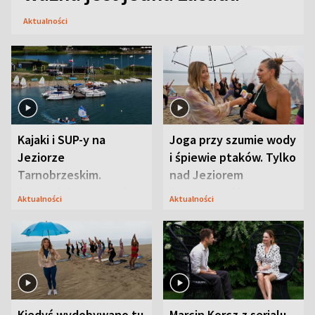
Aktualności
Kajaki i SUP-y na
Joga przy szumie wody
Jeziorze
i śpiewie ptaków. Tylko
Tarnobrzeskim.
nad Jeziorem
Przyrodnicy zwracają
Tarnobrzeskim
Aktualności
Aktualności
uwagę na coś jeszcze
Kiedyś wydobywano tu
Marcin Korcz z serialu