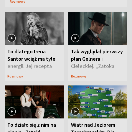
Rozmowy
To dlatego Irena
Tak wyglądał pierwszy
Santor wciąż ma tyle
plan Gelnera i
energii. Jej recepta
Cieleckiej. „Zatoka
jest zaskakująco
szpiegów” od razu ich
Rozmowy
Rozmowy
prosta
zaskoczyła
To działo się z nim na
Wiatr nad Jeziorem