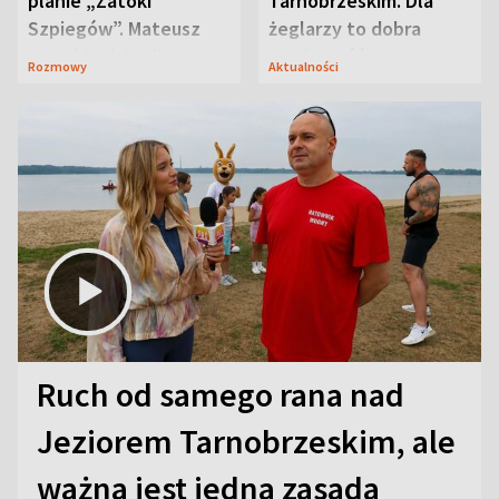
planie „Zatoki
Tarnobrzeskim. Dla
Szpiegów”. Mateusz
żeglarzy to dobra
Janicki odsłonił
wiadomość
Rozmowy
Aktualności
aktorski sekret
Ruch od samego rana nad
Jeziorem Tarnobrzeskim, ale
ważna jest jedna zasada