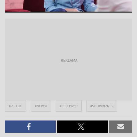
#PLOTKI
#NEWSY
#CELEBRYCI
#SHOWBIZNES