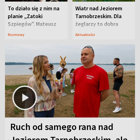
To działo się z nim na
Wiatr nad Jeziorem
planie „Zatoki
Tarnobrzeskim. Dla
Szpiegów”. Mateusz
żeglarzy to dobra
Janicki odsłonił
wiadomość
Rozmowy
Aktualności
aktorski sekret
Ruch od samego rana nad
Jeziorem Tarnobrzeskim, ale