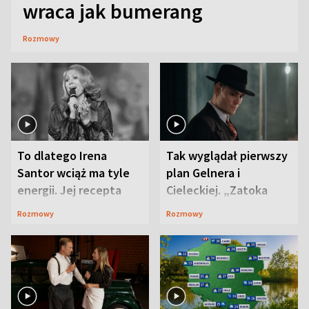
wraca jak bumerang
Rozmowy
To dlatego Irena
Tak wyglądał pierwszy
Santor wciąż ma tyle
plan Gelnera i
energii. Jej recepta
Cieleckiej. „Zatoka
jest zaskakująco
szpiegów” od razu ich
Rozmowy
Rozmowy
prosta
zaskoczyła