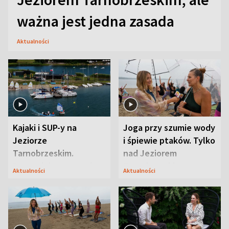
ważna jest jedna zasada
Aktualności
Kajaki i SUP-y na
Joga przy szumie wody
Jeziorze
i śpiewie ptaków. Tylko
Tarnobrzeskim.
nad Jeziorem
Przyrodnicy zwracają
Tarnobrzeskim
Aktualności
Aktualności
uwagę na coś jeszcze