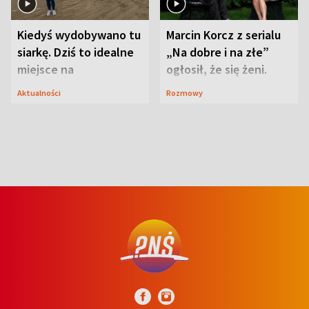
Kiedyś wydobywano tu
Marcin Korcz z serialu
siarkę. Dziś to idealne
„Na dobre i na złe”
miejsce na
ogłosił, że się żeni.
wypoczynek
Zdradził, co zmienił
Aktualności
Rozmowy
syn