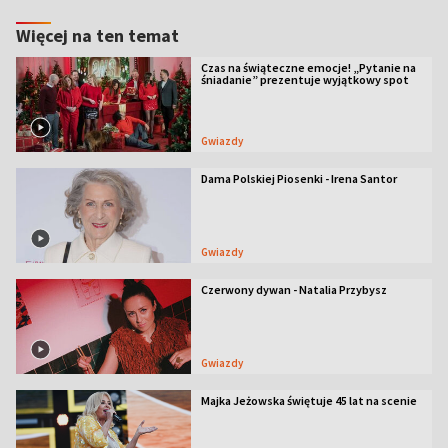
Więcej na ten temat
Czas na świąteczne emocje! „Pytanie na
śniadanie” prezentuje wyjątkowy spot
Gwiazdy
Dama Polskiej Piosenki - Irena Santor
Gwiazdy
Czerwony dywan - Natalia Przybysz
Gwiazdy
Majka Jeżowska świętuje 45 lat na scenie