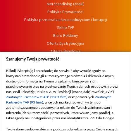
Merchandising (znaki)
Polityka Prywatności
Polityka przeciwdziałania nadużyciom i korupcji
Sklep TVP
Biuro Reklamy
Oferta Dystrybucyjna
Oferta Handlowa
Dostępność
Szanujemy Twoją prywatność
Moje zgody
Kliknij "Akceptuję i przechodzę do serwisu", aby wyrazić zgody na
Procedura zgłoszeń wewnętrznych
korzystanie z technologii automatycznego śledzenia i zbierania danych,
dostęp do informacji na Twoim urządzeniu końcowym i ich
przechowywanie oraz na przetwarzanie Twoich danych osobowych przez
nas, czyli Telewizję Polską S.A. w likwidacji (zwaną dalej również „TVP”),
Zaufanych Partnerów z IAB* (1201 firm)
oraz pozostałych
Zaufanych
Partnerów TVP (93 firm)
, w celach marketingowych (w tym do
zautomatyzowanego dopasowania reklam do Twoich zainteresowań i
mierzenia ich skuteczności) i pozostałych, które wskazujemy poniżej, a
także zgody na udostępnianie przez nas identyfikatora PPID do Google.
Twoje dane osobowe zbierane podczas odwiedzania przez Ciebie naszych