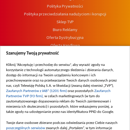
Polityka Prywatności
Polityka przeciwdziałania nadużyciom i korupcji
Sklep TVP
Biuro Reklamy
Oferta Dystrybucyjna
Oferta Handlowa
Dostępność
Szanujemy Twoją prywatność
Moje zgody
Kliknij "Akceptuję i przechodzę do serwisu", aby wyrazić zgody na
Procedura zgłoszeń wewnętrznych
korzystanie z technologii automatycznego śledzenia i zbierania danych,
dostęp do informacji na Twoim urządzeniu końcowym i ich
przechowywanie oraz na przetwarzanie Twoich danych osobowych przez
nas, czyli Telewizję Polską S.A. w likwidacji (zwaną dalej również „TVP”),
Zaufanych Partnerów z IAB* (1201 firm)
oraz pozostałych
Zaufanych
Partnerów TVP (93 firm)
, w celach marketingowych (w tym do
zautomatyzowanego dopasowania reklam do Twoich zainteresowań i
mierzenia ich skuteczności) i pozostałych, które wskazujemy poniżej, a
także zgody na udostępnianie przez nas identyfikatora PPID do Google.
Twoje dane osobowe zbierane podczas odwiedzania przez Ciebie naszych
poszczególnych serwisów
zwanych dalej „Portalem”, w tym informacje