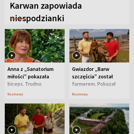
Karwan zapowiada
niespodzianki
Rozmowy
Anna z „Sanatorium
Gwiazdor „Barw
miłości” pokazała
szczęścia” został
biceps. Trudno
farmerem. Pokazał
uwierzyć, co przeszła
swoje niezwykłe
Rozmowy
Rozmowy
wcześniej
ranczo