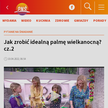
WYDANIA
WIDEO
KUCHNIA
ZDROWIE
GWIAZDY
PORADY
PYTANIE NA ŚNIADANIE
Jak zrobić idealną palmę wielkanocną?
cz.2
10.04.2022, 06:54