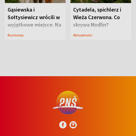
Gąsiewska i
Cytadela, spichlerz i
Sołtysiewicz wrócili w
Wieża Czerwona. Co
wyjątkowe miejsce. Na
skrywa Modlin?
szlaku czekał
Rozmowy
Aktualności
niedźwiedź