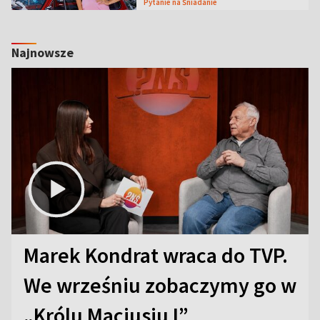
Pytanie na Śniadanie
Najnowsze
Marek Kondrat wraca do TVP.
We wrześniu zobaczymy go w
„Królu Maciusiu I”