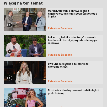
Więcej na ten temat
Marek Krajewski odkrywa jedną z
najciekawszych miejscowości Dolnego
Śląska
Pytanie na Śniadanie
Łukasz z „Rolnik szuka żony” o cenach
truskawek. Koszty i pogoda uderzają w
rolników
Pytanie na Śniadanie
Ewa Chodakowska o tajemniczej
chorobie mięśni
Pytanie na Śniadanie
Biżuteria – idealny prezent na Mikołajki i
pod choinkę