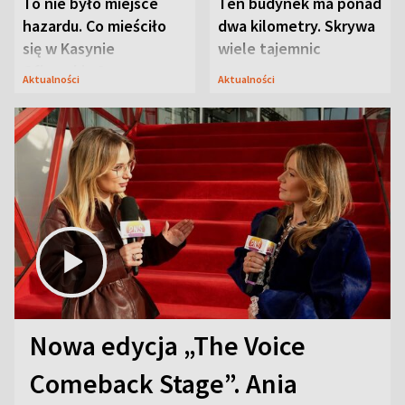
To nie było miejsce
Ten budynek ma ponad
hazardu. Co mieściło
dwa kilometry. Skrywa
się w Kasynie
wiele tajemnic
Oficerskim?
Aktualności
Aktualności
Nowa edycja „The Voice
Comeback Stage”. Ania