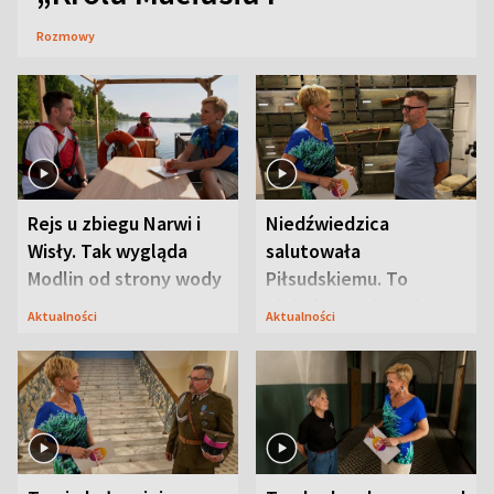
Rozmowy
Rejs u zbiegu Narwi i
Niedźwiedzica
Wisły. Tak wygląda
salutowała
Modlin od strony wody
Piłsudskiemu. To
niejedyna tajemnica
Aktualności
Aktualności
Modlina