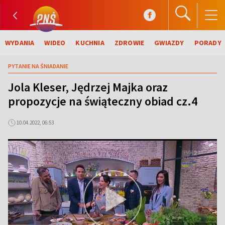
WYDANIA
WIDEO
KUCHNIA
ZDROWIE
GWIAZDY
PORADY
PYTANIE NA ŚNIADANIE
Jola Kleser, Jędrzej Majka oraz
propozycje na świąteczny obiad cz.4
10.04.2022, 06:53