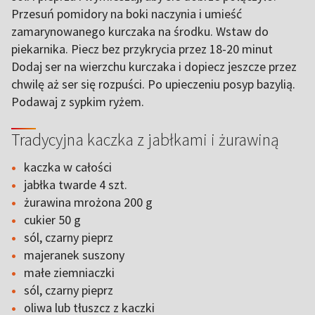
Przesuń pomidory na boki naczynia i umieść
zamarynowanego kurczaka na środku. Wstaw do
piekarnika. Piecz bez przykrycia przez 18-20 minut
Dodaj ser na wierzchu kurczaka i dopiecz jeszcze przez
chwilę aż ser się rozpuści. Po upieczeniu posyp bazylią.
Podawaj z sypkim ryżem.
Tradycyjna kaczka z jabłkami i żurawiną
kaczka w całości
jabłka twarde 4 szt.
żurawina mrożona 200 g
cukier 50 g
sól, czarny pieprz
majeranek suszony
małe ziemniaczki
sól, czarny pieprz
oliwa lub tłuszcz z kaczki