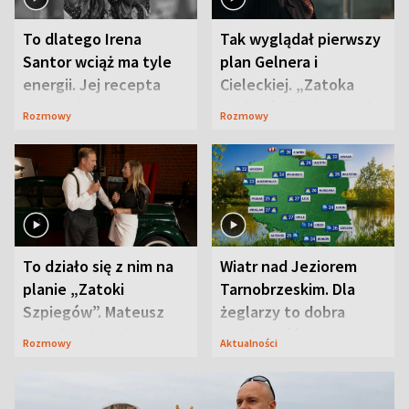
To dlatego Irena
Tak wyglądał pierwszy
Santor wciąż ma tyle
plan Gelnera i
energii. Jej recepta
Cieleckiej. „Zatoka
jest zaskakująco
szpiegów” od razu ich
Rozmowy
Rozmowy
prosta
zaskoczyła
To działo się z nim na
Wiatr nad Jeziorem
planie „Zatoki
Tarnobrzeskim. Dla
Szpiegów”. Mateusz
żeglarzy to dobra
Janicki odsłonił
wiadomość
Rozmowy
Aktualności
aktorski sekret