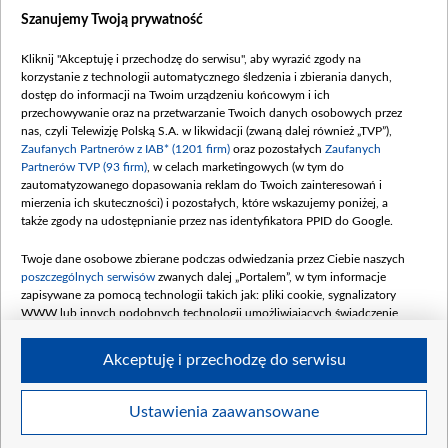
Dostępność
Szanujemy Twoją prywatność
Moje zgody
Kliknij "Akceptuję i przechodzę do serwisu", aby wyrazić zgody na
Procedura zgłoszeń wewnętrznych
korzystanie z technologii automatycznego śledzenia i zbierania danych,
dostęp do informacji na Twoim urządzeniu końcowym i ich
przechowywanie oraz na przetwarzanie Twoich danych osobowych przez
nas, czyli Telewizję Polską S.A. w likwidacji (zwaną dalej również „TVP”),
Zaufanych Partnerów z IAB* (1201 firm)
oraz pozostałych
Zaufanych
Partnerów TVP (93 firm)
, w celach marketingowych (w tym do
zautomatyzowanego dopasowania reklam do Twoich zainteresowań i
mierzenia ich skuteczności) i pozostałych, które wskazujemy poniżej, a
także zgody na udostępnianie przez nas identyfikatora PPID do Google.
Twoje dane osobowe zbierane podczas odwiedzania przez Ciebie naszych
poszczególnych serwisów
zwanych dalej „Portalem”, w tym informacje
zapisywane za pomocą technologii takich jak: pliki cookie, sygnalizatory
WWW lub innych podobnych technologii umożliwiających świadczenie
dopasowanych i bezpiecznych usług, personalizację treści oraz reklam,
udostępnianie funkcji mediów społecznościowych oraz analizowanie ruchu
Akceptuję i przechodzę do serwisu
w Internecie.
Twoje dane osobowe zbierane podczas odwiedzania przez Ciebie
Ustawienia zaawansowane
poszczególnych serwisów
na Portalu, takie jak adresy IP, identyfikatory
© 2026 Telewizja Polska S. A. w likwidacji
Twoich urządzeń końcowych i identyfikatory plików cookie, informacje o