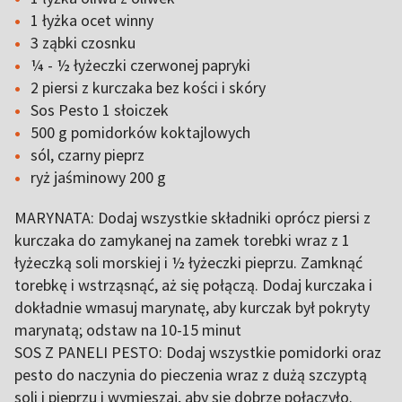
1 łyżka ocet winny
3 ząbki czosnku
¼ - ½ łyżeczki czerwonej papryki
2 piersi z kurczaka bez kości i skóry
Sos Pesto 1 słoiczek
500 g pomidorków koktajlowych
sól, czarny pieprz
ryż jaśminowy 200 g
MARYNATA: Dodaj wszystkie składniki oprócz piersi z
kurczaka do zamykanej na zamek torebki wraz z 1
łyżeczką soli morskiej i ½ łyżeczki pieprzu. Zamknąć
torebkę i wstrząsnąć, aż się połączą. Dodaj kurczaka i
dokładnie wmasuj marynatę, aby kurczak był pokryty
marynatą; odstaw na 10-15 minut
SOS Z PANELI PESTO: Dodaj wszystkie pomidorki oraz
pesto do naczynia do pieczenia wraz z dużą szczyptą
soli i pieprzu i wymieszaj, aby sie dobrze połączyło.