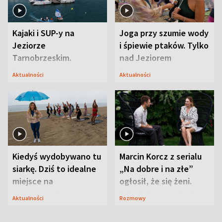
Kajaki i SUP-y na
Joga przy szumie wody
Jeziorze
i śpiewie ptaków. Tylko
Tarnobrzeskim.
nad Jeziorem
Przyrodnicy zwracają
Tarnobrzeskim
Aktualności
Aktualności
uwagę na coś jeszcze
Kiedyś wydobywano tu
Marcin Korcz z serialu
siarkę. Dziś to idealne
„Na dobre i na złe”
miejsce na
ogłosił, że się żeni.
wypoczynek
Zdradził, co zmienił
Aktualności
Rozmowy
syn