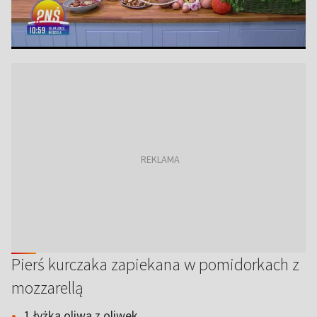
Pierś kurczaka zapiekana w pomidorkach z
mozzarellą
1 łyżka oliwa z oliwek