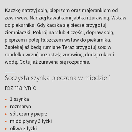
Kaczkę natrzyj solą, pieprzem oraz majerankiem od
zew i wew. Nadziej kawałkami jabłka i żurawiną. Wstaw
do piekarnika. Gdy kaczka się piecze przygotuj
ziemniaczki, Pokrój na 2 lub 4 części, dopraw solą,
pieprzem i polej tłuszczem wstaw do piekarnika.
Zapiekaj aż będą rumiane Teraz przygotuj sos: w
rondelku wrzuć pozostałą żurawinę, dodaj cukier i
wodę. Gotuj aż żurawina się rozpadnie.
Soczysta szynka pieczona w miodzie i
rozmarynie
1 szynka
rozmaryn
sól, czarny pieprz
miód płynny 3 łyżki
oliwa 3 łyżki