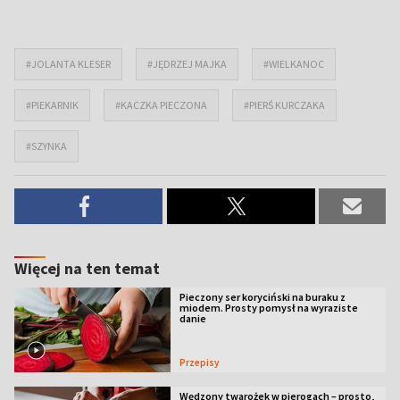
#JOLANTA KLESER
#JĘDRZEJ MAJKA
#WIELKANOC
#PIEKARNIK
#KACZKA PIECZONA
#PIERŚ KURCZAKA
#SZYNKA
Więcej na ten temat
Pieczony ser koryciński na buraku z
miodem. Prosty pomysł na wyraziste
danie
Przepisy
Wędzony twarożek w pierogach – prosto,