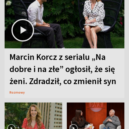
Marcin Korcz z serialu „Na
dobre i na złe” ogłosił, że się
żeni. Zdradził, co zmienił syn
Rozmowy