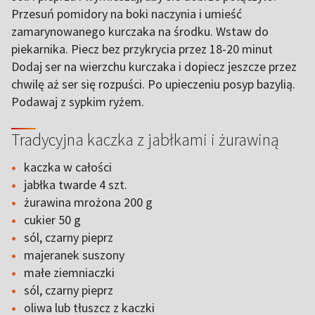
Przesuń pomidory na boki naczynia i umieść
zamarynowanego kurczaka na środku. Wstaw do
piekarnika. Piecz bez przykrycia przez 18-20 minut
Dodaj ser na wierzchu kurczaka i dopiecz jeszcze przez
chwilę aż ser się rozpuści. Po upieczeniu posyp bazylią.
Podawaj z sypkim ryżem.
Tradycyjna kaczka z jabłkami i żurawiną
kaczka w całości
jabłka twarde 4 szt.
żurawina mrożona 200 g
cukier 50 g
sól, czarny pieprz
majeranek suszony
małe ziemniaczki
sól, czarny pieprz
oliwa lub tłuszcz z kaczki