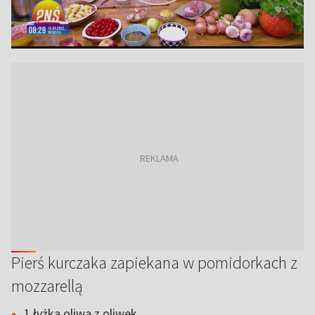
Pierś kurczaka zapiekana w pomidorkach z
mozzarellą
1 łyżka oliwa z oliwek