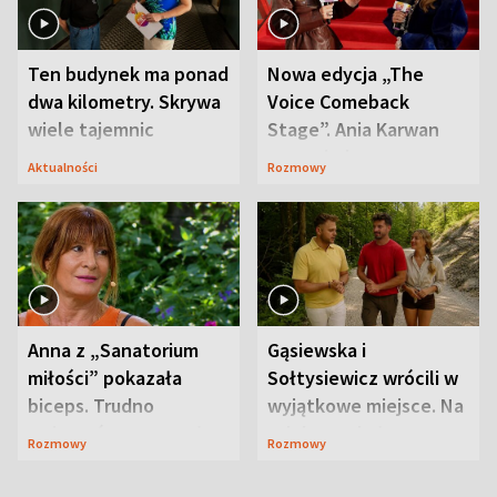
Ten budynek ma ponad
Nowa edycja „The
dwa kilometry. Skrywa
Voice Comeback
wiele tajemnic
Stage”. Ania Karwan
zapowiada
Aktualności
Rozmowy
niespodzianki
Anna z „Sanatorium
Gąsiewska i
miłości” pokazała
Sołtysiewicz wrócili w
biceps. Trudno
wyjątkowe miejsce. Na
uwierzyć, co przeszła
szlaku czekał
Rozmowy
Rozmowy
wcześniej
niedźwiedź