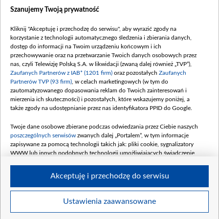
Dostępność
Szanujemy Twoją prywatność
Moje zgody
Kliknij "Akceptuję i przechodzę do serwisu", aby wyrazić zgody na
Procedura zgłoszeń wewnętrznych
korzystanie z technologii automatycznego śledzenia i zbierania danych,
dostęp do informacji na Twoim urządzeniu końcowym i ich
przechowywanie oraz na przetwarzanie Twoich danych osobowych przez
nas, czyli Telewizję Polską S.A. w likwidacji (zwaną dalej również „TVP”),
Zaufanych Partnerów z IAB* (1201 firm)
oraz pozostałych
Zaufanych
Partnerów TVP (93 firm)
, w celach marketingowych (w tym do
zautomatyzowanego dopasowania reklam do Twoich zainteresowań i
mierzenia ich skuteczności) i pozostałych, które wskazujemy poniżej, a
także zgody na udostępnianie przez nas identyfikatora PPID do Google.
Twoje dane osobowe zbierane podczas odwiedzania przez Ciebie naszych
poszczególnych serwisów
zwanych dalej „Portalem”, w tym informacje
zapisywane za pomocą technologii takich jak: pliki cookie, sygnalizatory
WWW lub innych podobnych technologii umożliwiających świadczenie
dopasowanych i bezpiecznych usług, personalizację treści oraz reklam,
udostępnianie funkcji mediów społecznościowych oraz analizowanie ruchu
Akceptuję i przechodzę do serwisu
w Internecie.
Twoje dane osobowe zbierane podczas odwiedzania przez Ciebie
Ustawienia zaawansowane
poszczególnych serwisów
na Portalu, takie jak adresy IP, identyfikatory
© 2026 Telewizja Polska S. A. w likwidacji
Twoich urządzeń końcowych i identyfikatory plików cookie, informacje o