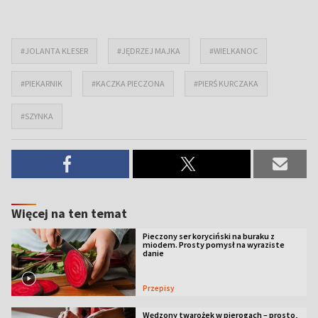
#JOLANTA KLESER
#JĘDRZEJ MAJKA
#WIELKANOC
#PIEKARNIK
#KACZKA PIECZONA
#PIERŚ KURCZAKA
#SZYNKA
Więcej na ten temat
Pieczony ser koryciński na buraku z
miodem. Prosty pomysł na wyraziste
danie
Przepisy
Wędzony twarożek w pierogach – prosto,