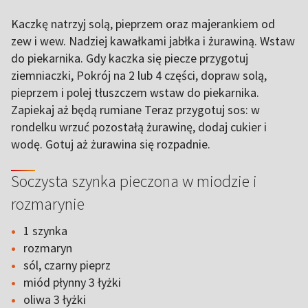
Kaczkę natrzyj solą, pieprzem oraz majerankiem od
zew i wew. Nadziej kawałkami jabłka i żurawiną. Wstaw
do piekarnika. Gdy kaczka się piecze przygotuj
ziemniaczki, Pokrój na 2 lub 4 części, dopraw solą,
pieprzem i polej tłuszczem wstaw do piekarnika.
Zapiekaj aż będą rumiane Teraz przygotuj sos: w
rondelku wrzuć pozostałą żurawinę, dodaj cukier i
wodę. Gotuj aż żurawina się rozpadnie.
Soczysta szynka pieczona w miodzie i
rozmarynie
1 szynka
rozmaryn
sól, czarny pieprz
miód płynny 3 łyżki
oliwa 3 łyżki