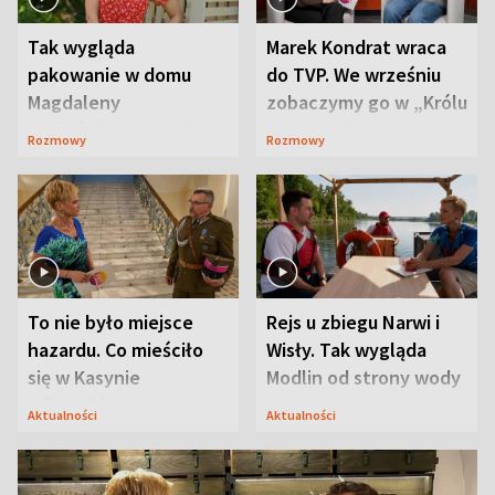
Tak wygląda
Marek Kondrat wraca
pakowanie w domu
do TVP. We wrześniu
Magdaleny
zobaczymy go w „Królu
Waligórskiej-Lisieckiej.
Maciusiu I”
Rozmowy
Rozmowy
Mąż nie odpuszcza
To nie było miejsce
Rejs u zbiegu Narwi i
hazardu. Co mieściło
Wisły. Tak wygląda
się w Kasynie
Modlin od strony wody
Oficerskim?
Aktualności
Aktualności