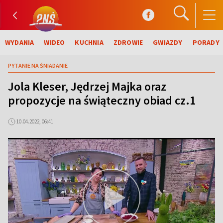
WYDANIA
WIDEO
KUCHNIA
ZDROWIE
GWIAZDY
PORADY
PYTANIE NA ŚNIADANIE
Jola Kleser, Jędrzej Majka oraz
propozycje na świąteczny obiad cz.1
10.04.2022, 06:41