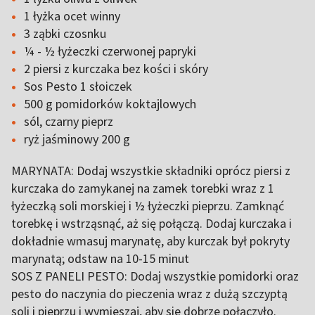
1 łyżka ocet winny
3 ząbki czosnku
¼ - ½ łyżeczki czerwonej papryki
2 piersi z kurczaka bez kości i skóry
Sos Pesto 1 słoiczek
500 g pomidorków koktajlowych
sól, czarny pieprz
ryż jaśminowy 200 g
MARYNATA: Dodaj wszystkie składniki oprócz piersi z
kurczaka do zamykanej na zamek torebki wraz z 1
łyżeczką soli morskiej i ½ łyżeczki pieprzu. Zamknąć
torebkę i wstrząsnąć, aż się połączą. Dodaj kurczaka i
dokładnie wmasuj marynatę, aby kurczak był pokryty
marynatą; odstaw na 10-15 minut
SOS Z PANELI PESTO: Dodaj wszystkie pomidorki oraz
pesto do naczynia do pieczenia wraz z dużą szczyptą
soli i pieprzu i wymieszaj, aby sie dobrze połączyło.