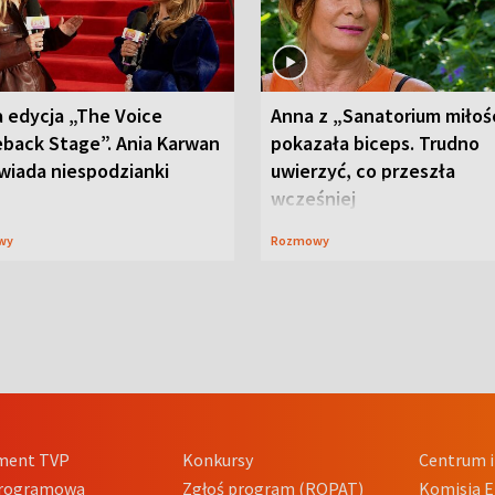
 edycja „The Voice
Anna z „Sanatorium miłoś
back Stage”. Ania Karwan
pokazała biceps. Trudno
wiada niespodzianki
uwierzyć, co przeszła
wcześniej
wy
Rozmowy
ment TVP
Konkursy
Centrum i
Programowa
Zgłoś program (ROPAT)
Komisja E