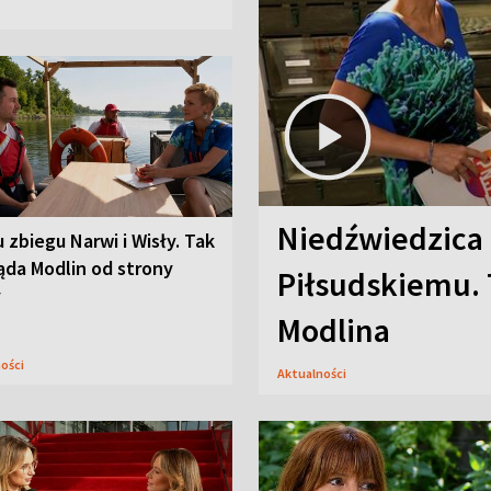
Niedźwiedzica
u zbiegu Narwi i Wisły. Tak
ąda Modlin od strony
Piłsudskiemu. 
y
Modlina
ności
Aktualności