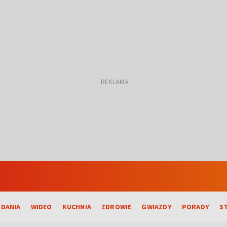
DANIA
WIDEO
KUCHNIA
ZDROWIE
GWIAZDY
PORADY
S