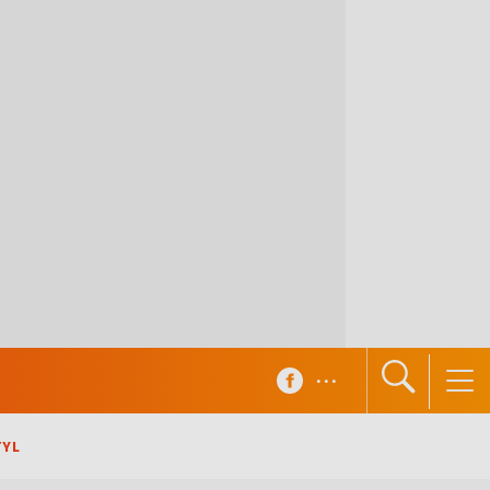
...
TYL