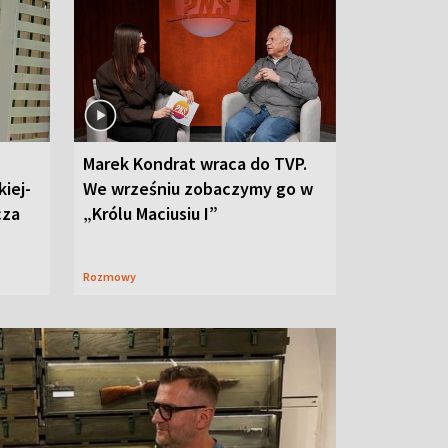
Marek Kondrat wraca do TVP.
iej-
We wrześniu zobaczymy go w
cza
„Królu Maciusiu I”
Rozmowy