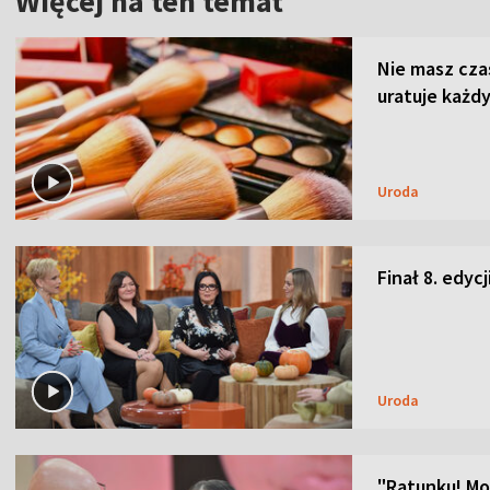
Więcej na ten temat
Nie masz cza
uratuje każdy
Uroda
Finał 8. edyc
Uroda
"Ratunku! Moj