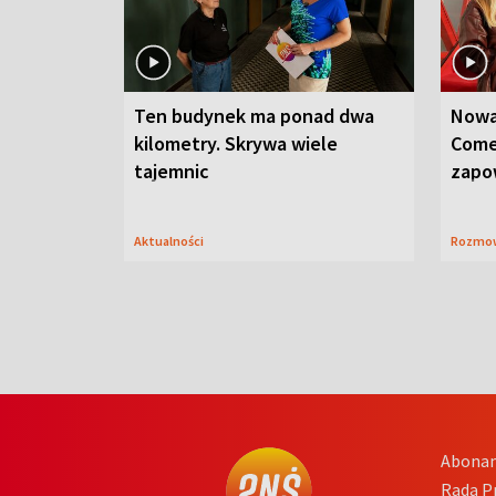
Ten budynek ma ponad dwa
Nowa
kilometry. Skrywa wiele
Come
tajemnic
zapo
Aktualności
Rozmo
Abona
Rada 