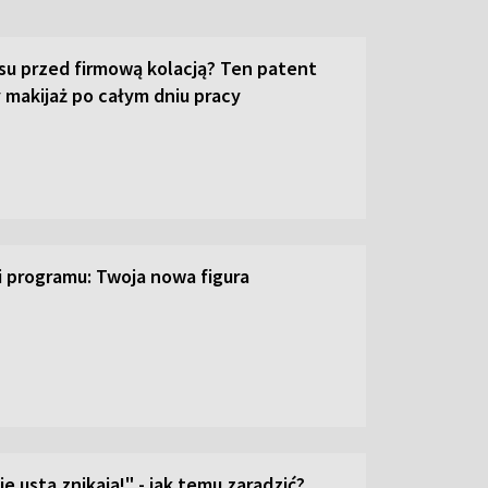
su przed firmową kolacją? Ten patent
 makijaż po całym dniu pracy
ji programu: Twoja nowa figura
e usta znikają!" - jak temu zaradzić?