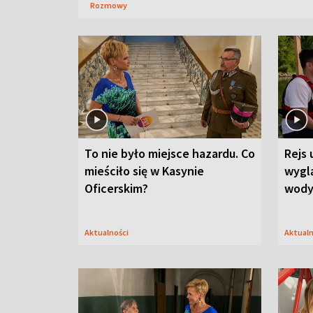
Rozmowy
To nie było miejsce hazardu. Co
Rejs 
mieściło się w Kasynie
wygl
Oficerskim?
wod
Aktualności
Aktual