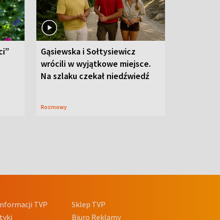
ci”
Gąsiewska i Sołtysiewicz
wrócili w wyjątkowe miejsce.
Na szlaku czekał niedźwiedź
Rozmowy
nformacji TVP
Sklep TVP
tyki
Biuro Reklamy