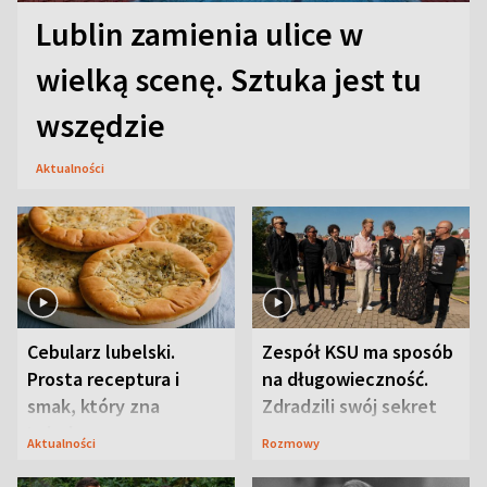
Lublin zamienia ulice w
wielką scenę. Sztuka jest tu
wszędzie
Aktualności
Cebularz lubelski.
Zespół KSU ma sposób
Prosta receptura i
na długowieczność.
smak, który zna
Zdradzili swój sekret
Lubelszczyzna
Aktualności
Rozmowy