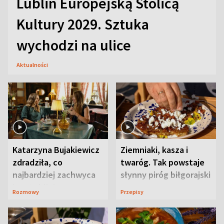
Lublin Europejską Stolicą
Kultury 2029. Sztuka
wychodzi na ulice
Aktualności
Katarzyna Bujakiewicz
Ziemniaki, kasza i
zdradziła, co
twaróg. Tak powstaje
najbardziej zachwyca
słynny piróg biłgorajski
ją w Lublinie
Rozmowy
Przepisy