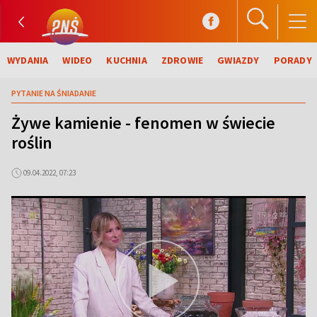
WYDANIA
WIDEO
KUCHNIA
ZDROWIE
GWIAZDY
PORADY
PYTANIE NA ŚNIADANIE
Żywe kamienie - fenomen w świecie
roślin
09.04.2022, 07:23