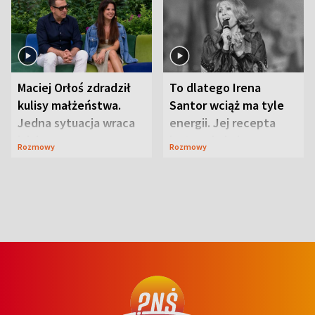
Maciej Orłoś zdradził
To dlatego Irena
kulisy małżeństwa.
Santor wciąż ma tyle
Jedna sytuacja wraca
energii. Jej recepta
jak bumerang
jest zaskakująco
Rozmowy
Rozmowy
prosta