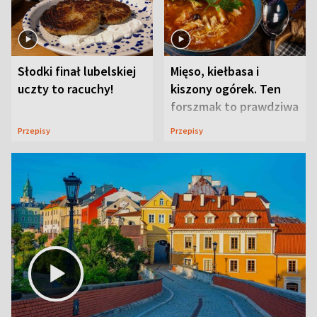
Słodki finał lubelskiej
Mięso, kiełbasa i
uczty to racuchy!
kiszony ogórek. Ten
forszmak to prawdziwa
uczta
Przepisy
Przepisy