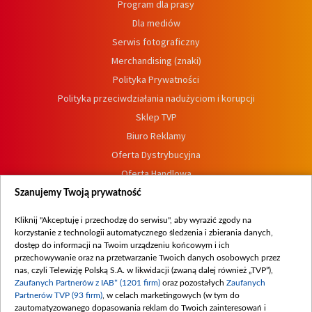
Program dla prasy
Dla mediów
Serwis fotograficzny
Merchandising (znaki)
Polityka Prywatności
Polityka przeciwdziałania nadużyciom i korupcji
Sklep TVP
Biuro Reklamy
Oferta Dystrybucyjna
Oferta Handlowa
Dostępność
Szanujemy Twoją prywatność
Moje zgody
Kliknij "Akceptuję i przechodzę do serwisu", aby wyrazić zgody na
Procedura zgłoszeń wewnętrznych
korzystanie z technologii automatycznego śledzenia i zbierania danych,
dostęp do informacji na Twoim urządzeniu końcowym i ich
przechowywanie oraz na przetwarzanie Twoich danych osobowych przez
nas, czyli Telewizję Polską S.A. w likwidacji (zwaną dalej również „TVP”),
Zaufanych Partnerów z IAB* (1201 firm)
oraz pozostałych
Zaufanych
Partnerów TVP (93 firm)
, w celach marketingowych (w tym do
zautomatyzowanego dopasowania reklam do Twoich zainteresowań i