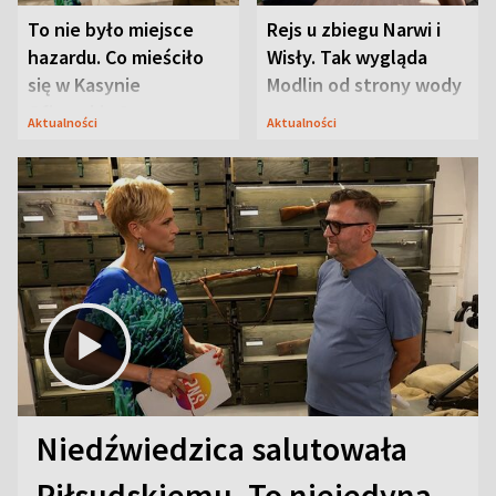
To nie było miejsce
Rejs u zbiegu Narwi i
hazardu. Co mieściło
Wisły. Tak wygląda
się w Kasynie
Modlin od strony wody
Oficerskim?
Aktualności
Aktualności
Niedźwiedzica salutowała
Piłsudskiemu. To niejedyna