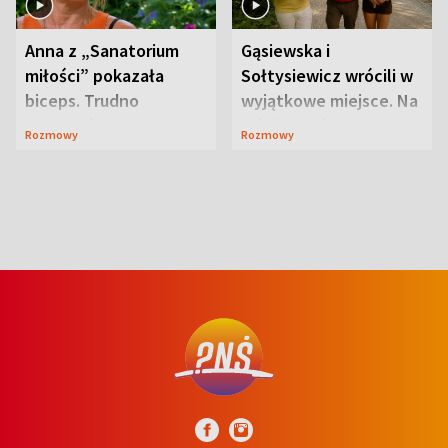
Anna z „Sanatorium
Gąsiewska i
miłości” pokazała
Sołtysiewicz wrócili w
biceps. Trudno
wyjątkowe miejsce. Na
uwierzyć, co przeszła
szlaku czekał
Rozmowy
Rozmowy
wcześniej
niedźwiedź