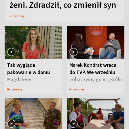
żeni. Zdradził, co zmienił syn
Rozmowy
Tak wygląda
Marek Kondrat wraca
pakowanie w domu
do TVP. We wrześniu
Magdaleny
zobaczymy go w „Królu
Waligórskiej-Lisieckiej.
Maciusiu I”
Rozmowy
Rozmowy
Mąż nie odpuszcza