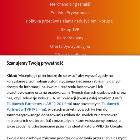
Merchandising (znaki)
Polityka Prywatności
Polityka przeciwdziałania nadużyciom i korupcji
Sklep TVP
Biuro Reklamy
Oferta Dystrybucyjna
Oferta Handlowa
Dostępność
Szanujemy Twoją prywatność
Moje zgody
Kliknij "Akceptuję i przechodzę do serwisu", aby wyrazić zgody na
Procedura zgłoszeń wewnętrznych
korzystanie z technologii automatycznego śledzenia i zbierania danych,
dostęp do informacji na Twoim urządzeniu końcowym i ich
przechowywanie oraz na przetwarzanie Twoich danych osobowych przez
nas, czyli Telewizję Polską S.A. w likwidacji (zwaną dalej również „TVP”),
Zaufanych Partnerów z IAB* (1201 firm)
oraz pozostałych
Zaufanych
Partnerów TVP (93 firm)
, w celach marketingowych (w tym do
zautomatyzowanego dopasowania reklam do Twoich zainteresowań i
mierzenia ich skuteczności) i pozostałych, które wskazujemy poniżej, a
także zgody na udostępnianie przez nas identyfikatora PPID do Google.
Twoje dane osobowe zbierane podczas odwiedzania przez Ciebie naszych