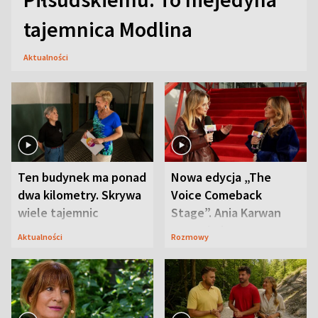
tajemnica Modlina
Aktualności
Ten budynek ma ponad
Nowa edycja „The
dwa kilometry. Skrywa
Voice Comeback
wiele tajemnic
Stage”. Ania Karwan
zapowiada
Aktualności
Rozmowy
niespodzianki