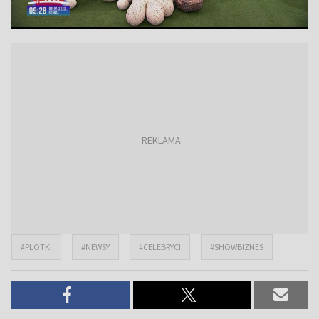
#PLOTKI
#NEWSY
#CELEBRYCI
#SHOWBIZNES