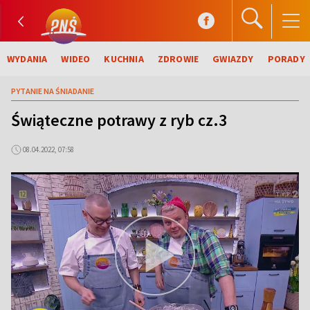
WYDANIA
WIDEO
KUCHNIA
ZDROWIE
GWIAZDY
PORADY
PYTANIE NA ŚNIADANIE
Świąteczne potrawy z ryb cz.3
08.04.2022, 07:58