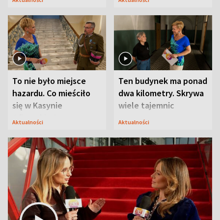
Modlina
To nie było miejsce
Ten budynek ma ponad
hazardu. Co mieściło
dwa kilometry. Skrywa
się w Kasynie
wiele tajemnic
Oficerskim?
Aktualności
Aktualności