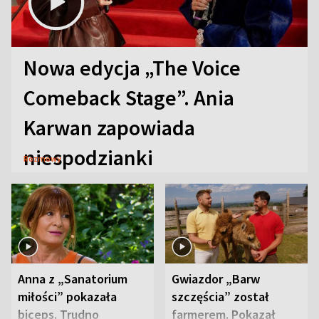
Nowa edycja „The Voice
Comeback Stage”. Ania
Karwan zapowiada
niespodzianki
Rozmowy
Anna z „Sanatorium
Gwiazdor „Barw
miłości” pokazała
szczęścia” został
biceps. Trudno
farmerem. Pokazał