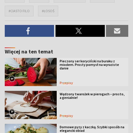
#CIASTO FILO
#ŁOSOŚ
Więcej na ten temat
Pieczony ser koryciński na buraku z
miodem. Prosty pomysł na wyraziste
danie
Przepisy
Wędzony twarożek w pierogach – prosto,
a genialnie!
Przepisy
Domowe pyzy z kaczką. Szybki sposób na
elegancki obiad