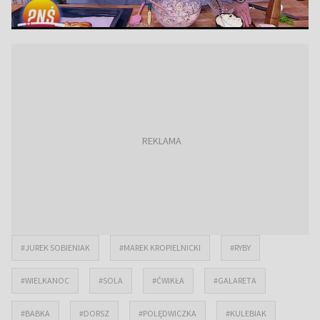
#JUREK SOBIENIAK
#MAREK KROPIELNICKI
#RYBY
#WIELKANOC
#SOLA
#ĆWIKŁA
#GALARETA
#BABKA
#DORSZ
#POLĘDWICZKA
#KULEBIAK