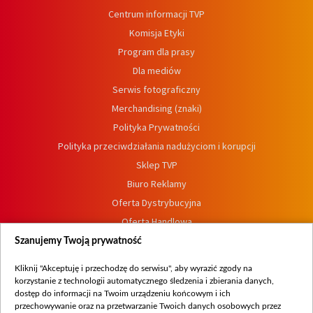
Centrum informacji TVP
Komisja Etyki
Program dla prasy
Dla mediów
Serwis fotograficzny
Merchandising (znaki)
Polityka Prywatności
Polityka przeciwdziałania nadużyciom i korupcji
Sklep TVP
Biuro Reklamy
Oferta Dystrybucyjna
Oferta Handlowa
Dostępność
Szanujemy Twoją prywatność
Moje zgody
Kliknij "Akceptuję i przechodzę do serwisu", aby wyrazić zgody na
Procedura zgłoszeń wewnętrznych
korzystanie z technologii automatycznego śledzenia i zbierania danych,
dostęp do informacji na Twoim urządzeniu końcowym i ich
przechowywanie oraz na przetwarzanie Twoich danych osobowych przez