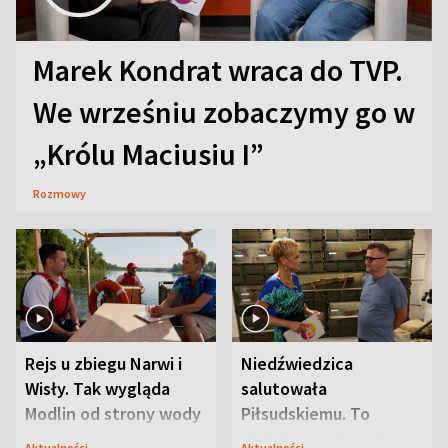
Marek Kondrat wraca do TVP.
We wrześniu zobaczymy go w
„Królu Maciusiu I”
Rozmowy
Rejs u zbiegu Narwi i
Niedźwiedzica
Wisły. Tak wygląda
salutowała
Modlin od strony wody
Piłsudskiemu. To
niejedyna tajemnica
Aktualności
Aktualności