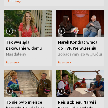
Rozmowy
Tak wygląda
Marek Kondrat wraca
pakowanie w domu
do TVP. We wrześniu
Magdaleny
zobaczymy go w „Królu
Waligórskiej-Lisieckiej.
Maciusiu I”
Rozmowy
Rozmowy
Mąż nie odpuszcza
To nie było miejsce
Rejs u zbiegu Narwi i