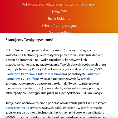
Polityka przeciwdziałania nadużyciom i korupcji
Sklep TVP
Biuro Reklamy
Oferta Dystrybucyjna
Oferta Handlowa
Dostępność
Szanujemy Twoją prywatność
Moje zgody
Kliknij "Akceptuję i przechodzę do serwisu", aby wyrazić zgody na
Procedura zgłoszeń wewnętrznych
korzystanie z technologii automatycznego śledzenia i zbierania danych,
dostęp do informacji na Twoim urządzeniu końcowym i ich
przechowywanie oraz na przetwarzanie Twoich danych osobowych przez
nas, czyli Telewizję Polską S.A. w likwidacji (zwaną dalej również „TVP”),
Zaufanych Partnerów z IAB* (1201 firm)
oraz pozostałych
Zaufanych
Partnerów TVP (93 firm)
, w celach marketingowych (w tym do
zautomatyzowanego dopasowania reklam do Twoich zainteresowań i
mierzenia ich skuteczności) i pozostałych, które wskazujemy poniżej, a
także zgody na udostępnianie przez nas identyfikatora PPID do Google.
Twoje dane osobowe zbierane podczas odwiedzania przez Ciebie naszych
poszczególnych serwisów
zwanych dalej „Portalem”, w tym informacje
zapisywane za pomocą technologii takich jak: pliki cookie, sygnalizatory
WWW lub innych podobnych technologii umożliwiających świadczenie