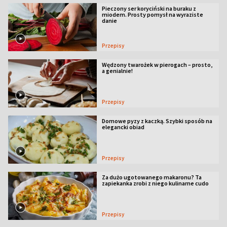
Pieczony ser koryciński na buraku z
miodem. Prosty pomysł na wyraziste
danie
Przepisy
Wędzony twarożek w pierogach – prosto,
a genialnie!
Przepisy
Domowe pyzy z kaczką. Szybki sposób na
elegancki obiad
Przepisy
Za dużo ugotowanego makaronu? Ta
zapiekanka zrobi z niego kulinarne cudo
Przepisy