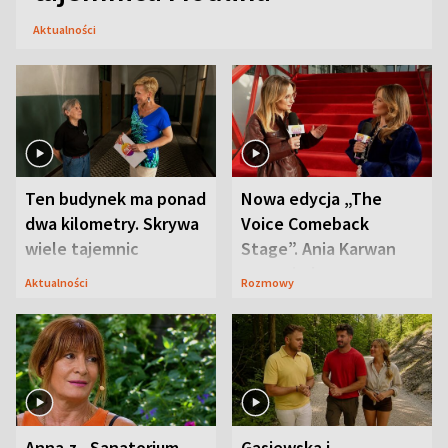
Aktualności
Ten budynek ma ponad
Nowa edycja „The
dwa kilometry. Skrywa
Voice Comeback
wiele tajemnic
Stage”. Ania Karwan
zapowiada
Aktualności
Rozmowy
niespodzianki
Anna z „Sanatorium
Gąsiewska i