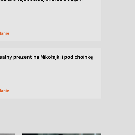
danie
dealny prezent na Mikołajki i pod choinkę
danie