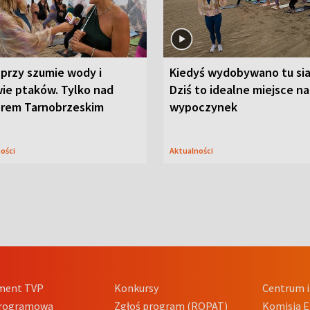
przy szumie wody i
Kiedyś wydobywano tu sia
ie ptaków. Tylko nad
Dziś to idealne miejsce na
orem Tarnobrzeskim
wypoczynek
ności
Aktualności
ment TVP
Konkursy
Centrum i
Programowa
Zgłoś program (ROPAT)
Komisja E