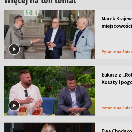
Więcej na ten temat
Marek Krajew
miejscowości
Pytanie na Śnia
Łukasz z „Ro
Koszty i pog
Pytanie na Śnia
Ewa Chodakow