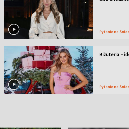
Pytanie na Śnia
Biżuteria – i
Pytanie na Śnia