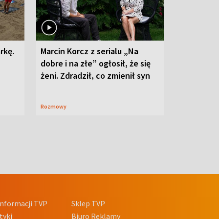
rkę.
Marcin Korcz z serialu „Na
dobre i na złe” ogłosił, że się
żeni. Zdradził, co zmienił syn
Rozmowy
nformacji TVP
Sklep TVP
tyki
Biuro Reklamy