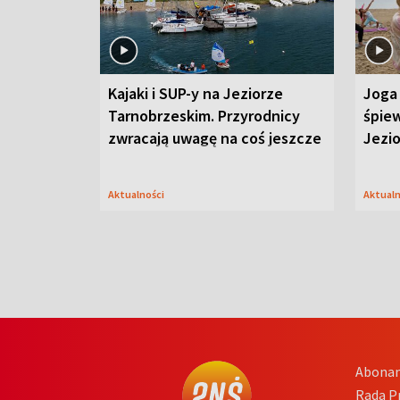
Kajaki i SUP-y na Jeziorze
Joga 
Tarnobrzeskim. Przyrodnicy
śpiew
zwracają uwagę na coś jeszcze
Jezi
Aktualności
Aktual
Abona
Rada 