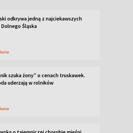
ski odkrywa jedną z najciekawszych
 Dolnego Śląska
danie
lnik szuka żony” o cenach truskawek.
oda uderzają w rolników
danie
ska o tajemniczej chorobie mięśni