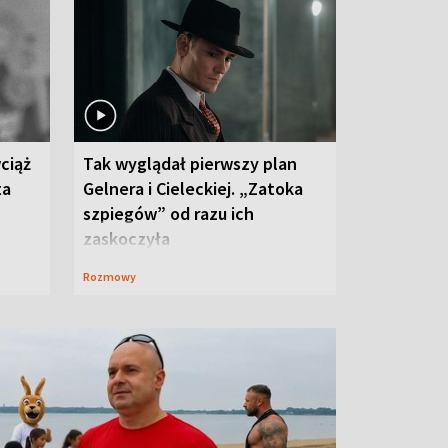
ciąż
Tak wyglądał pierwszy plan
ta
Gelnera i Cieleckiej. „Zatoka
szpiegów” od razu ich
zaskoczyła
Rozmowy