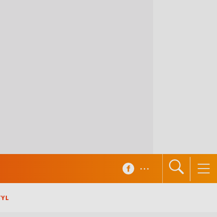
...
TYL