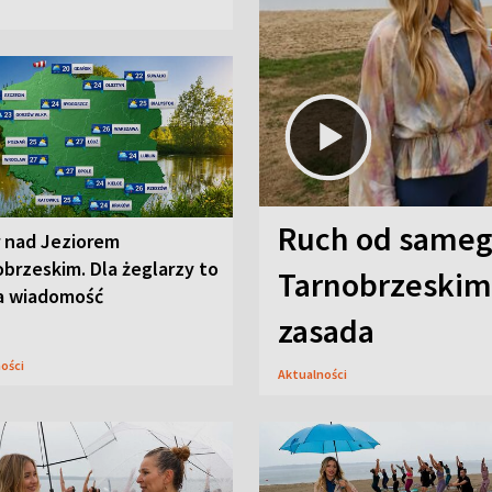
Ruch od sameg
r nad Jeziorem
brzeskim. Dla żeglarzy to
Tarnobrzeskim,
a wiadomość
zasada
ności
Aktualności