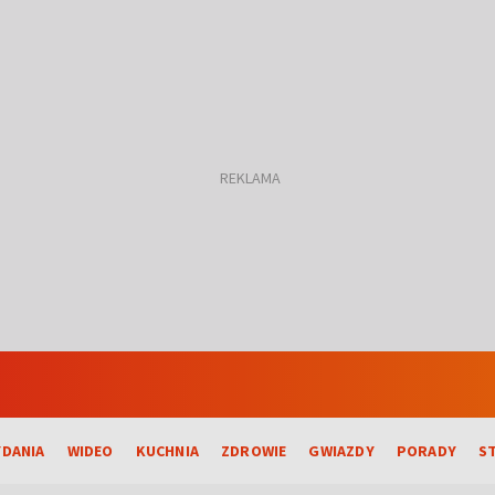
DANIA
WIDEO
KUCHNIA
ZDROWIE
GWIAZDY
PORADY
S