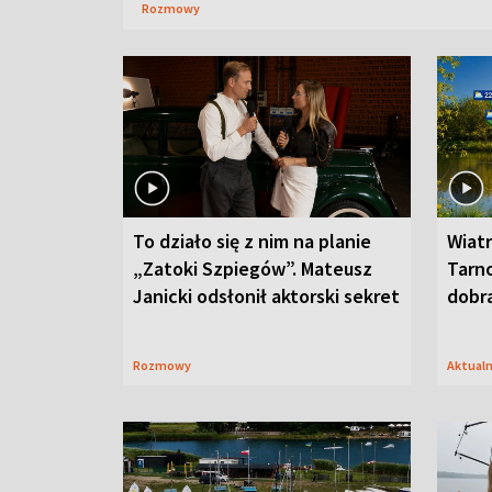
Rozmowy
To działo się z nim na planie
Wiat
„Zatoki Szpiegów”. Mateusz
Tarno
Janicki odsłonił aktorski sekret
dobr
Rozmowy
Aktual