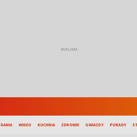
DANIA
WIDEO
KUCHNIA
ZDROWIE
GWIAZDY
PORADY
S