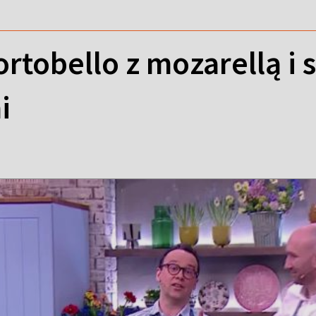
rtobello z mozarellą i
i