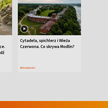
Cytadela, spichlerz i Wieża
ce.
Czerwona. Co skrywa Modlin?
edź
Aktualności