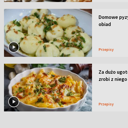
Domowe pyzy 
obiad
Przepisy
Za dużo ugo
zrobi z niego
Przepisy