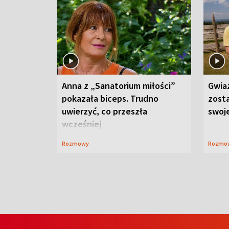
Anna z „Sanatorium miłości”
Gwia
pokazała biceps. Trudno
zost
uwierzyć, co przeszła
swoj
wcześniej
Rozmowy
Rozmo