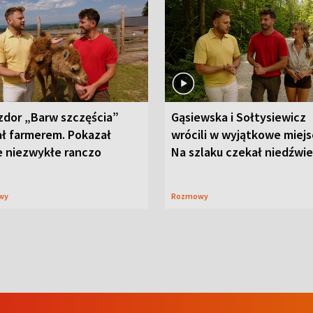
zdor „Barw szczęścia”
Gąsiewska i Sołtysiewicz
ał farmerem. Pokazał
wrócili w wyjątkowe miejs
e niezwykłe ranczo
Na szlaku czekał niedźwi
wy
Rozmowy