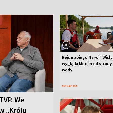
Rejs u zbiegu Narwi i Wisły
wygląda Modlin od strony
wody
Aktualności
TVP. We
w „Królu