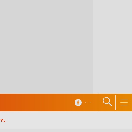
...
TYL