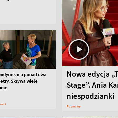
Nowa edycja „
budynek ma ponad dwa
etry. Skrywa wiele
Stage”. Ania K
mnic
niespodzianki
ności
Rozmowy