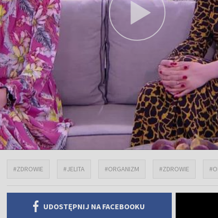
#ZDROWIE
#JELITA
#ORGANIZM
#ZDROWIE
#O
UDOSTĘPNIJ NA FACEBOOKU