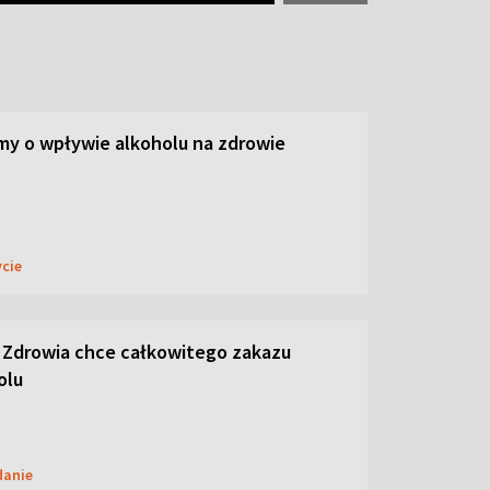
y o wpływie alkoholu na zdrowie
ycie
 Zdrowia chce całkowitego zakazu
olu
danie