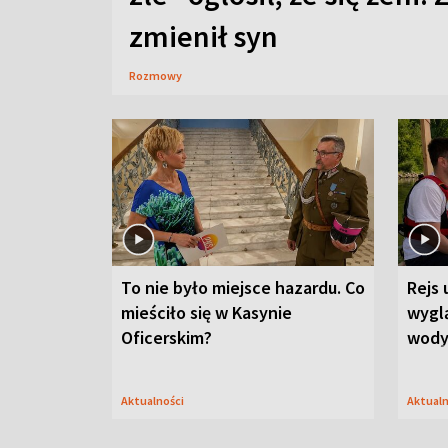
zmienił syn
Rozmowy
To nie było miejsce hazardu. Co
Rejs 
mieściło się w Kasynie
wygl
Oficerskim?
wod
Aktualności
Aktual