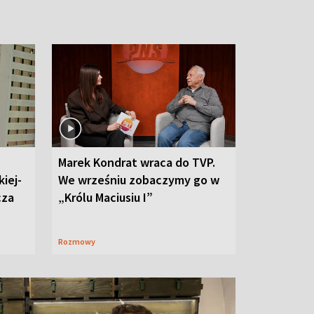
Marek Kondrat wraca do TVP.
iej-
We wrześniu zobaczymy go w
cza
„Królu Maciusiu I”
Rozmowy