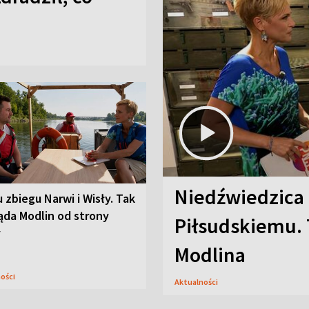
Niedźwiedzica
u zbiegu Narwi i Wisły. Tak
ąda Modlin od strony
Piłsudskiemu. 
y
Modlina
ności
Aktualności