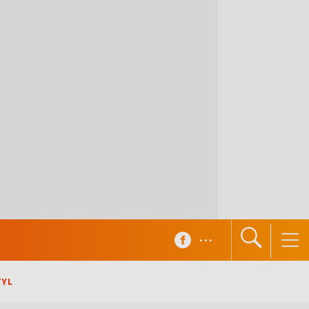
...
TYL