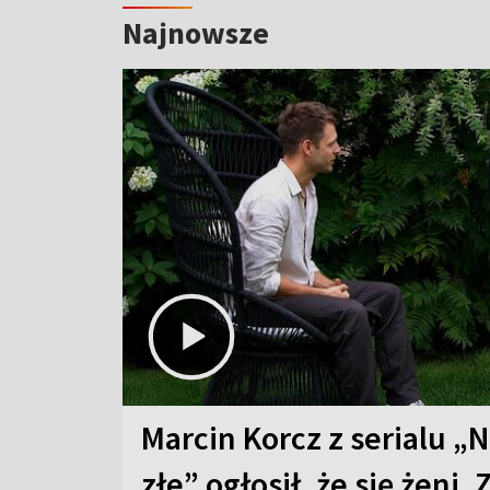
Najnowsze
Marcin Korcz z serialu „N
złe” ogłosił, że się żeni. 