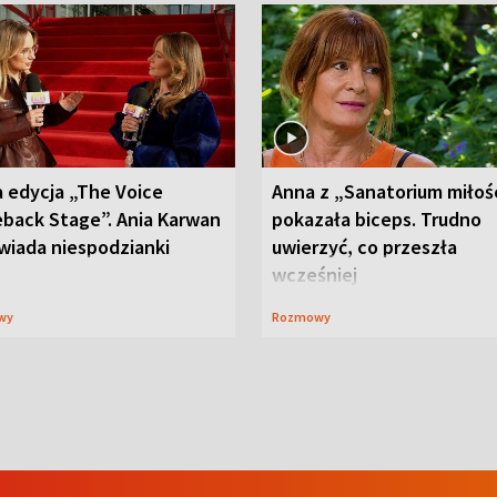
 edycja „The Voice
Anna z „Sanatorium miłoś
back Stage”. Ania Karwan
pokazała biceps. Trudno
wiada niespodzianki
uwierzyć, co przeszła
wcześniej
wy
Rozmowy