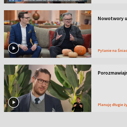
Nowotwory u
Pytanie na Śnia
Porozmawiaj
Planuję długie ż