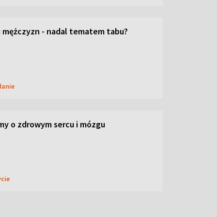
 mężczyzn - nadal tematem tabu?
danie
my o zdrowym sercu i mózgu
ycie