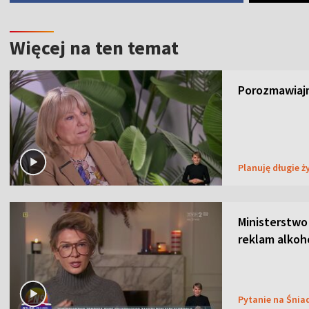
Więcej na ten temat
Porozmawiajm
Planuję długie ż
Ministerstwo
reklam alkoh
Pytanie na Śnia