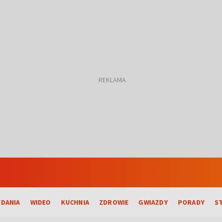
DANIA
WIDEO
KUCHNIA
ZDROWIE
GWIAZDY
PORADY
S