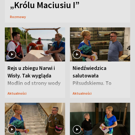
„Królu Maciusiu I”
Rozmowy
Rejs u zbiegu Narwi i
Niedźwiedzica
Wisły. Tak wygląda
salutowała
Modlin od strony wody
Piłsudskiemu. To
niejedyna tajemnica
Aktualności
Aktualności
Modlina