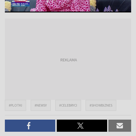
#PLOTKI
#NEWSY
#CELEBRYCI
#SHOWBIZNES