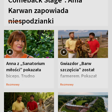
Karwan zapowiada
niespodzianki
Rozmowy
Anna z „Sanatorium
Gwiazdor „Barw
miłości” pokazała
szczęścia” został
biceps. Trudno
farmerem. Pokazał
uwierzyć, co przeszła
swoje niezwykłe
Rozmowy
Rozmowy
wcześniej
ranczo