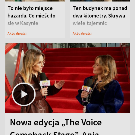
To nie było miejsce
Ten budynek ma ponad
hazardu. Co mieściło
dwa kilometry. Skrywa
się w Kasynie
wiele tajemnic
Oficerskim?
Aktualności
Aktualności
Nowa edycja „The Voice
Comeback Stage”. Ania