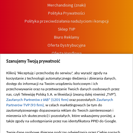
Merchandising (znaki)
Polityka Prywatności
Polityka przeciwdziałania nadużyciom i korupcji
Sklep TVP
Biuro Reklamy
Oferta Dystrybucyjna
Oferta Handlowa
Dostępność
Szanujemy Twoją prywatność
Moje zgody
Kliknij "Akceptuję i przechodzę do serwisu", aby wyrazić zgody na
Procedura zgłoszeń wewnętrznych
korzystanie z technologii automatycznego śledzenia i zbierania danych,
dostęp do informacji na Twoim urządzeniu końcowym i ich
przechowywanie oraz na przetwarzanie Twoich danych osobowych przez
nas, czyli Telewizję Polską S.A. w likwidacji (zwaną dalej również „TVP”),
Zaufanych Partnerów z IAB* (1201 firm)
oraz pozostałych
Zaufanych
Partnerów TVP (93 firm)
, w celach marketingowych (w tym do
zautomatyzowanego dopasowania reklam do Twoich zainteresowań i
mierzenia ich skuteczności) i pozostałych, które wskazujemy poniżej, a
także zgody na udostępnianie przez nas identyfikatora PPID do Google.
Twoje dane osobowe zbierane podczas odwiedzania przez Ciebie naszych