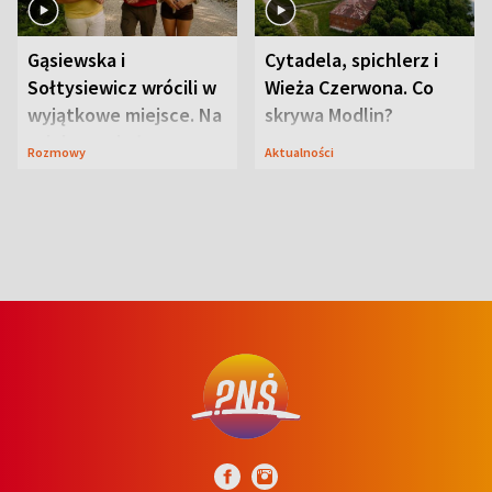
Gąsiewska i
Cytadela, spichlerz i
Sołtysiewicz wrócili w
Wieża Czerwona. Co
wyjątkowe miejsce. Na
skrywa Modlin?
szlaku czekał
Rozmowy
Aktualności
niedźwiedź