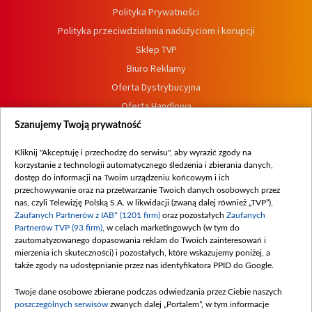
Polityka Prywatności
Polityka przeciwdziałania nadużyciom i korupcji
Sklep TVP
Biuro Reklamy
Oferta Dystrybucyjna
Oferta Handlowa
Dostępność
Szanujemy Twoją prywatność
Moje zgody
Kliknij "Akceptuję i przechodzę do serwisu", aby wyrazić zgody na
Procedura zgłoszeń wewnętrznych
korzystanie z technologii automatycznego śledzenia i zbierania danych,
dostęp do informacji na Twoim urządzeniu końcowym i ich
przechowywanie oraz na przetwarzanie Twoich danych osobowych przez
nas, czyli Telewizję Polską S.A. w likwidacji (zwaną dalej również „TVP”),
Zaufanych Partnerów z IAB* (1201 firm)
oraz pozostałych
Zaufanych
Partnerów TVP (93 firm)
, w celach marketingowych (w tym do
zautomatyzowanego dopasowania reklam do Twoich zainteresowań i
mierzenia ich skuteczności) i pozostałych, które wskazujemy poniżej, a
także zgody na udostępnianie przez nas identyfikatora PPID do Google.
Twoje dane osobowe zbierane podczas odwiedzania przez Ciebie naszych
poszczególnych serwisów
zwanych dalej „Portalem”, w tym informacje