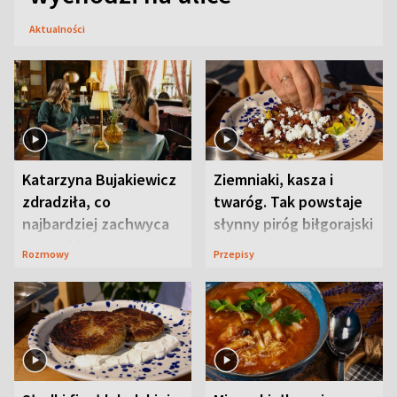
Aktualności
Katarzyna Bujakiewicz
Ziemniaki, kasza i
zdradziła, co
twaróg. Tak powstaje
najbardziej zachwyca
słynny piróg biłgorajski
ją w Lublinie
Rozmowy
Przepisy