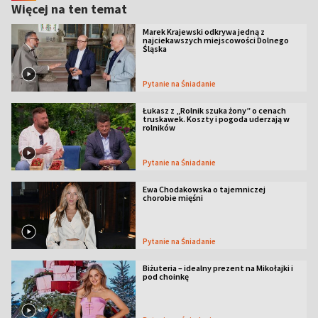
Więcej na ten temat
Marek Krajewski odkrywa jedną z
najciekawszych miejscowości Dolnego
Śląska
Pytanie na Śniadanie
Łukasz z „Rolnik szuka żony” o cenach
truskawek. Koszty i pogoda uderzają w
rolników
Pytanie na Śniadanie
Ewa Chodakowska o tajemniczej
chorobie mięśni
Pytanie na Śniadanie
Biżuteria – idealny prezent na Mikołajki i
pod choinkę