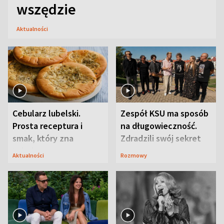
wszędzie
Aktualności
Cebularz lubelski.
Zespół KSU ma sposób
Prosta receptura i
na długowieczność.
smak, który zna
Zdradzili swój sekret
Lubelszczyzna
Aktualności
Rozmowy