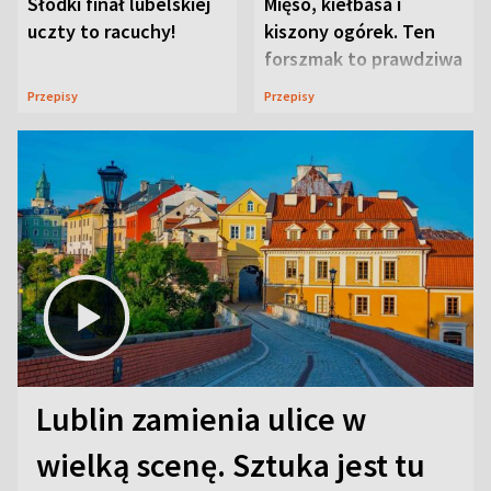
Słodki finał lubelskiej
Mięso, kiełbasa i
uczty to racuchy!
kiszony ogórek. Ten
forszmak to prawdziwa
uczta
Przepisy
Przepisy
Lublin zamienia ulice w
wielką scenę. Sztuka jest tu