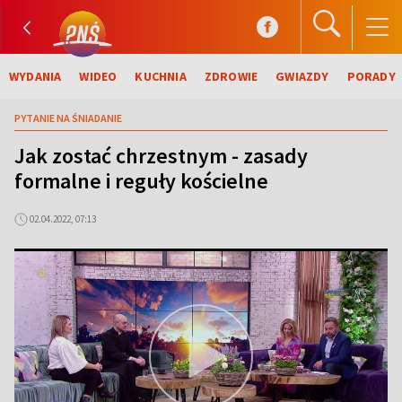
WYDANIA
WIDEO
KUCHNIA
ZDROWIE
GWIAZDY
PORADY
PYTANIE NA ŚNIADANIE
Jak zostać chrzestnym - zasady
formalne i reguły kościelne
02.04.2022, 07:13