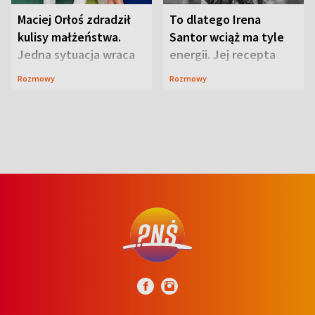
Maciej Orłoś zdradził
To dlatego Irena
kulisy małżeństwa.
Santor wciąż ma tyle
Jedna sytuacja wraca
energii. Jej recepta
jak bumerang
jest zaskakująco
Rozmowy
Rozmowy
prosta