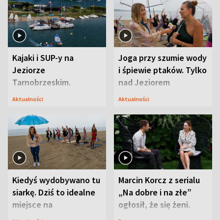
Kajaki i SUP-y na
Joga przy szumie wody
Jeziorze
i śpiewie ptaków. Tylko
Tarnobrzeskim.
nad Jeziorem
Przyrodnicy zwracają
Tarnobrzeskim
Aktualności
Aktualności
uwagę na coś jeszcze
Kiedyś wydobywano tu
Marcin Korcz z serialu
siarkę. Dziś to idealne
„Na dobre i na złe”
miejsce na
ogłosił, że się żeni.
wypoczynek
Zdradził, co zmienił