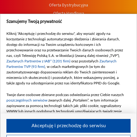
Oferta Dystrybucyjna
Oferta Handlowa
Dostępność
Szanujemy Twoją prywatność
Moje zgody
Kliknij "Akceptuję i przechodzę do serwisu", aby wyrazić zgody na
Procedura zgłoszeń wewnętrznych
korzystanie z technologii automatycznego śledzenia i zbierania danych,
dostęp do informacji na Twoim urządzeniu końcowym i ich
przechowywanie oraz na przetwarzanie Twoich danych osobowych przez
nas, czyli Telewizję Polską S.A. w likwidacji (zwaną dalej również „TVP”),
Zaufanych Partnerów z IAB* (1201 firm)
oraz pozostałych
Zaufanych
Partnerów TVP (93 firm)
, w celach marketingowych (w tym do
zautomatyzowanego dopasowania reklam do Twoich zainteresowań i
mierzenia ich skuteczności) i pozostałych, które wskazujemy poniżej, a
także zgody na udostępnianie przez nas identyfikatora PPID do Google.
Twoje dane osobowe zbierane podczas odwiedzania przez Ciebie naszych
poszczególnych serwisów
zwanych dalej „Portalem”, w tym informacje
zapisywane za pomocą technologii takich jak: pliki cookie, sygnalizatory
WWW lub innych podobnych technologii umożliwiających świadczenie
dopasowanych i bezpiecznych usług, personalizację treści oraz reklam,
udostępnianie funkcji mediów społecznościowych oraz analizowanie ruchu
Akceptuję i przechodzę do serwisu
w Internecie.