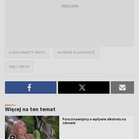
#JADA PINKETT SMITH
#ŁYSIENIE PLACKOWATE
#WILL SMITH
Więcej na ten temat
Porozmawiajmy o wpływie alkoholu na
zdrowie