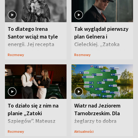
To dlatego Irena
Tak wyglądał pierwszy
Santor wciąż ma tyle
plan Gelnera i
energii. Jej recepta
Cieleckiej. „Zatoka
jest zaskakująco
szpiegów” od razu ich
Rozmowy
Rozmowy
prosta
zaskoczyła
To działo się z nim na
Wiatr nad Jeziorem
planie „Zatoki
Tarnobrzeskim. Dla
Szpiegów”. Mateusz
żeglarzy to dobra
Janicki odsłonił
wiadomość
Rozmowy
Aktualności
aktorski sekret