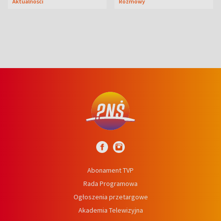
Aktualności
Rozmowy
syn
Abonament TVP
Rada Programowa
Ogłoszenia przetargowe
Akademia Telewizyjna