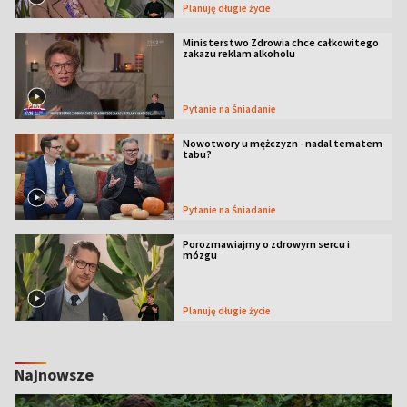
Planuję długie życie
Ministerstwo Zdrowia chce całkowitego
zakazu reklam alkoholu
Pytanie na Śniadanie
Nowotwory u mężczyzn - nadal tematem
tabu?
Pytanie na Śniadanie
Porozmawiajmy o zdrowym sercu i
mózgu
Planuję długie życie
Najnowsze