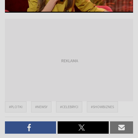
#PLOTKI
#NEWSY
#CELEBRYCI
#SHOWBIZNES