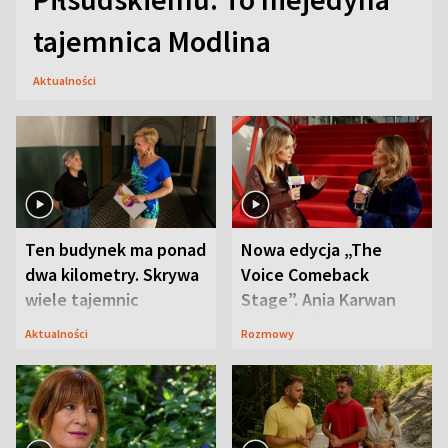
tajemnica Modlina
Aktualności
Ten budynek ma ponad
Nowa edycja „The
dwa kilometry. Skrywa
Voice Comeback
wiele tajemnic
Stage”. Ania Karwan
zapowiada
Aktualności
Rozmowy
niespodzianki