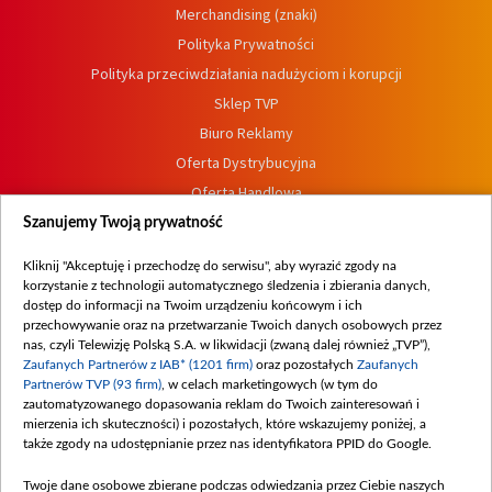
Merchandising (znaki)
Polityka Prywatności
Polityka przeciwdziałania nadużyciom i korupcji
Sklep TVP
Biuro Reklamy
Oferta Dystrybucyjna
Oferta Handlowa
Dostępność
Szanujemy Twoją prywatność
Moje zgody
Kliknij "Akceptuję i przechodzę do serwisu", aby wyrazić zgody na
Procedura zgłoszeń wewnętrznych
korzystanie z technologii automatycznego śledzenia i zbierania danych,
dostęp do informacji na Twoim urządzeniu końcowym i ich
przechowywanie oraz na przetwarzanie Twoich danych osobowych przez
nas, czyli Telewizję Polską S.A. w likwidacji (zwaną dalej również „TVP”),
Zaufanych Partnerów z IAB* (1201 firm)
oraz pozostałych
Zaufanych
Partnerów TVP (93 firm)
, w celach marketingowych (w tym do
zautomatyzowanego dopasowania reklam do Twoich zainteresowań i
mierzenia ich skuteczności) i pozostałych, które wskazujemy poniżej, a
także zgody na udostępnianie przez nas identyfikatora PPID do Google.
Twoje dane osobowe zbierane podczas odwiedzania przez Ciebie naszych