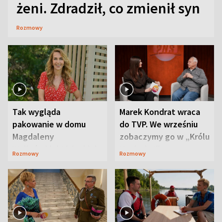
żeni. Zdradził, co zmienił syn
Rozmowy
Tak wygląda
Marek Kondrat wraca
pakowanie w domu
do TVP. We wrześniu
Magdaleny
zobaczymy go w „Królu
Waligórskiej-Lisieckiej.
Maciusiu I”
Rozmowy
Rozmowy
Mąż nie odpuszcza