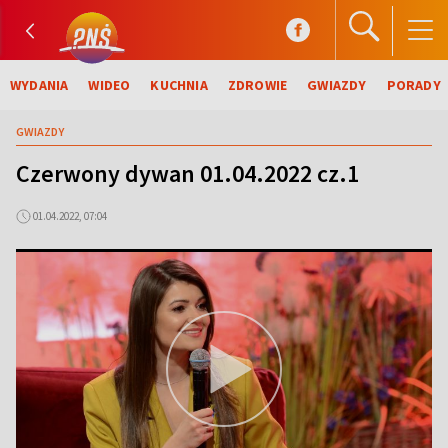
WYDANIA
WIDEO
KUCHNIA
ZDROWIE
GWIAZDY
PORADY
GWIAZDY
Czerwony dywan 01.04.2022 cz.1
01.04.2022, 07:04