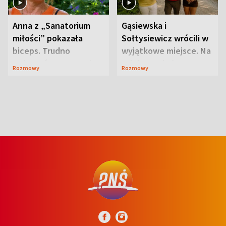
Anna z „Sanatorium
Gąsiewska i
miłości” pokazała
Sołtysiewicz wrócili w
biceps. Trudno
wyjątkowe miejsce. Na
uwierzyć, co przeszła
szlaku czekał
Rozmowy
Rozmowy
wcześniej
niedźwiedź