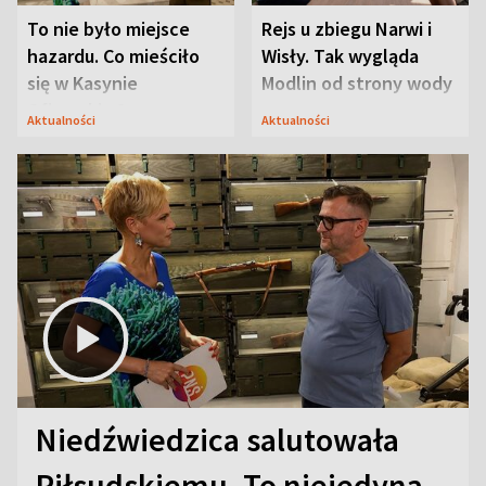
To nie było miejsce
Rejs u zbiegu Narwi i
hazardu. Co mieściło
Wisły. Tak wygląda
się w Kasynie
Modlin od strony wody
Oficerskim?
Aktualności
Aktualności
Niedźwiedzica salutowała
Piłsudskiemu. To niejedyna