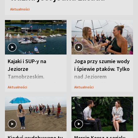
Aktualności
Kajaki i SUP-y na
Joga przy szumie wody
Jeziorze
i śpiewie ptaków. Tylko
Tarnobrzeskim.
nad Jeziorem
Przyrodnicy zwracają
Tarnobrzeskim
Aktualności
Aktualności
uwagę na coś jeszcze
Kiedyś wydobywano tu
Marcin Korcz z serialu