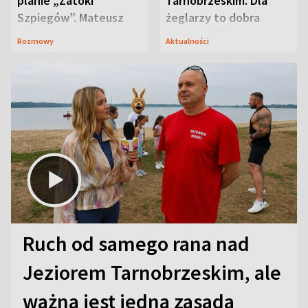
planie „Zatoki
Tarnobrzeskim. Dla
Szpiegów”. Mateusz
żeglarzy to dobra
Janicki odsłonił
wiadomość
Rozmowy
Aktualności
aktorski sekret
Ruch od samego rana nad
Jeziorem Tarnobrzeskim, ale
ważna jest jedna zasada