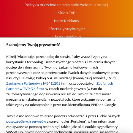
Polityka przeciwdziałania nadużyciom i korupcji
Sklep TVP
Biuro Reklamy
Oferta Dystrybucyjna
Oferta Handlowa
Dostępność
Szanujemy Twoją prywatność
Moje zgody
Kliknij "Akceptuję i przechodzę do serwisu", aby wyrazić zgody na
Procedura zgłoszeń wewnętrznych
korzystanie z technologii automatycznego śledzenia i zbierania danych,
dostęp do informacji na Twoim urządzeniu końcowym i ich
przechowywanie oraz na przetwarzanie Twoich danych osobowych przez
nas, czyli Telewizję Polską S.A. w likwidacji (zwaną dalej również „TVP”),
Zaufanych Partnerów z IAB* (1201 firm)
oraz pozostałych
Zaufanych
Partnerów TVP (93 firm)
, w celach marketingowych (w tym do
zautomatyzowanego dopasowania reklam do Twoich zainteresowań i
mierzenia ich skuteczności) i pozostałych, które wskazujemy poniżej, a
także zgody na udostępnianie przez nas identyfikatora PPID do Google.
Twoje dane osobowe zbierane podczas odwiedzania przez Ciebie naszych
poszczególnych serwisów
zwanych dalej „Portalem”, w tym informacje
zapisywane za pomocą technologii takich jak: pliki cookie, sygnalizatory
WWW lub innych podobnych technologii umożliwiających świadczenie