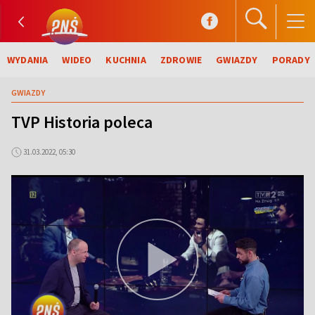
WYDANIA
WIDEO
KUCHNIA
ZDROWIE
GWIAZDY
PORADY
GWIAZDY
TVP Historia poleca
31.03.2022, 05:30