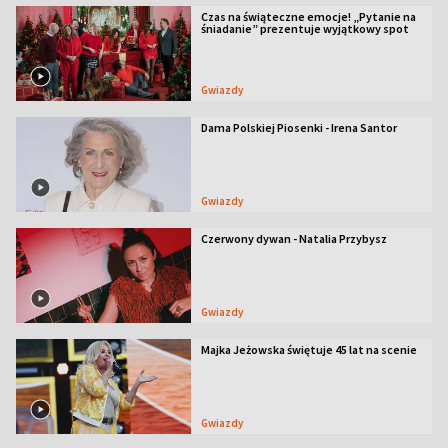
Czas na świąteczne emocje! „Pytanie na
śniadanie” prezentuje wyjątkowy spot
Gwiazdy
Dama Polskiej Piosenki - Irena Santor
Gwiazdy
Czerwony dywan - Natalia Przybysz
Gwiazdy
Majka Jeżowska świętuje 45 lat na scenie
Gwiazdy