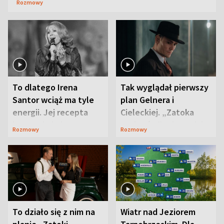
Rozmowy
To dlatego Irena
Tak wyglądał pierwszy
Santor wciąż ma tyle
plan Gelnera i
energii. Jej recepta
Cieleckiej. „Zatoka
jest zaskakująco
szpiegów” od razu ich
Rozmowy
Rozmowy
prosta
zaskoczyła
To działo się z nim na
Wiatr nad Jeziorem