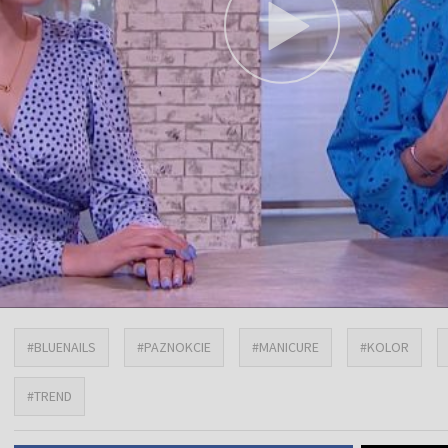
#BLUENAILS
#PAZNOKCIE
#MANICURE
#KOLOR
#TREND