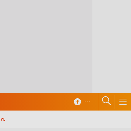
...
TYL