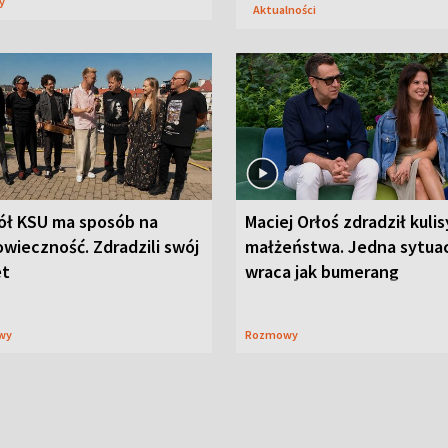
sy
Aktualności
ół KSU ma sposób na
Maciej Orłoś zdradził kulis
wieczność. Zdradzili swój
małżeństwa. Jedna sytua
et
wraca jak bumerang
wy
Rozmowy