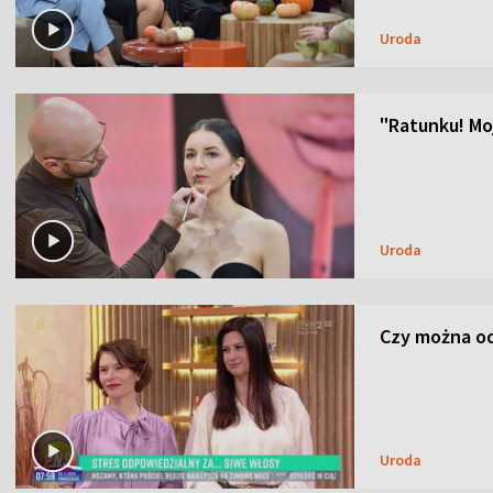
Uroda
"Ratunku! Moj
Uroda
Czy można od
Uroda