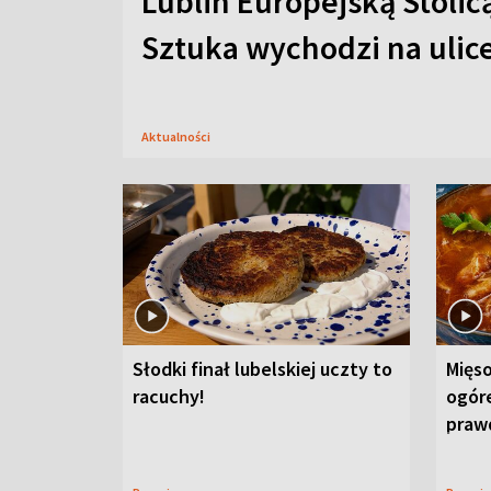
Lublin Europejską Stolic
Sztuka wychodzi na ulic
Aktualności
Słodki finał lubelskiej uczty to
Mięso
racuchy!
ogór
praw