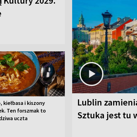
ą Kultury 2029.
e
Lublin zamienia
, kiełbasa i kiszony
ek. Ten forszmak to
Sztuka jest tu
dziwa uczta