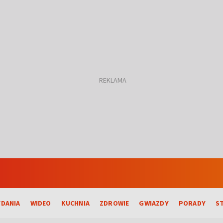
DANIA
WIDEO
KUCHNIA
ZDROWIE
GWIAZDY
PORADY
S