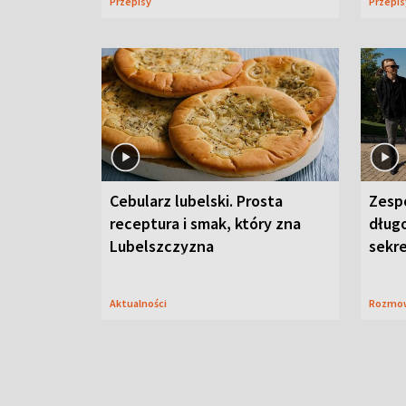
Przepisy
Przepi
Cebularz lubelski. Prosta
Zesp
receptura i smak, który zna
długo
Lubelszczyzna
sekr
Aktualności
Rozmo