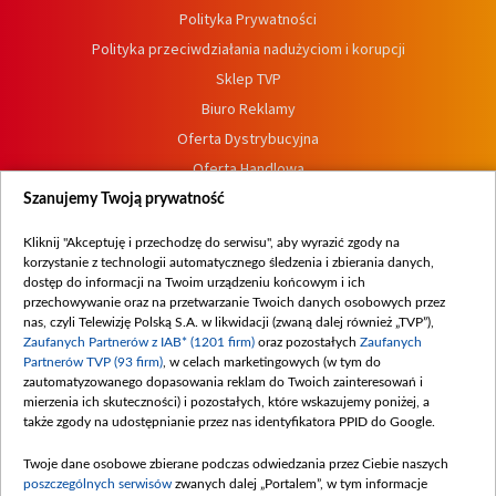
Polityka Prywatności
Polityka przeciwdziałania nadużyciom i korupcji
Sklep TVP
Biuro Reklamy
Oferta Dystrybucyjna
Oferta Handlowa
Dostępność
Szanujemy Twoją prywatność
Moje zgody
Kliknij "Akceptuję i przechodzę do serwisu", aby wyrazić zgody na
Procedura zgłoszeń wewnętrznych
korzystanie z technologii automatycznego śledzenia i zbierania danych,
dostęp do informacji na Twoim urządzeniu końcowym i ich
przechowywanie oraz na przetwarzanie Twoich danych osobowych przez
nas, czyli Telewizję Polską S.A. w likwidacji (zwaną dalej również „TVP”),
Zaufanych Partnerów z IAB* (1201 firm)
oraz pozostałych
Zaufanych
Partnerów TVP (93 firm)
, w celach marketingowych (w tym do
zautomatyzowanego dopasowania reklam do Twoich zainteresowań i
mierzenia ich skuteczności) i pozostałych, które wskazujemy poniżej, a
także zgody na udostępnianie przez nas identyfikatora PPID do Google.
Twoje dane osobowe zbierane podczas odwiedzania przez Ciebie naszych
poszczególnych serwisów
zwanych dalej „Portalem”, w tym informacje