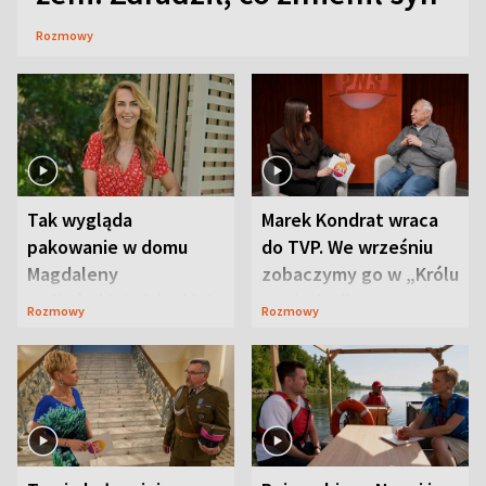
Rozmowy
Tak wygląda
Marek Kondrat wraca
pakowanie w domu
do TVP. We wrześniu
Magdaleny
zobaczymy go w „Królu
Waligórskiej-Lisieckiej.
Maciusiu I”
Rozmowy
Rozmowy
Mąż nie odpuszcza