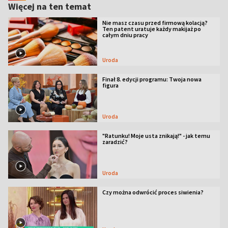
Więcej na ten temat
Nie masz czasu przed firmową kolacją?
Ten patent uratuje każdy makijaż po
całym dniu pracy
Uroda
Finał 8. edycji programu: Twoja nowa
figura
Uroda
"Ratunku! Moje usta znikają!" - jak temu
zaradzić?
Uroda
Czy można odwrócić proces siwienia?