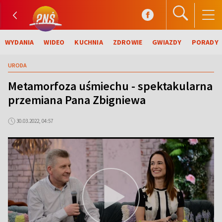
WYDANIA
WIDEO
KUCHNIA
ZDROWIE
GWIAZDY
PORADY
URODA
Metamorfoza uśmiechu - spektakularna
przemiana Pana Zbigniewa
30.03.2022, 04:57