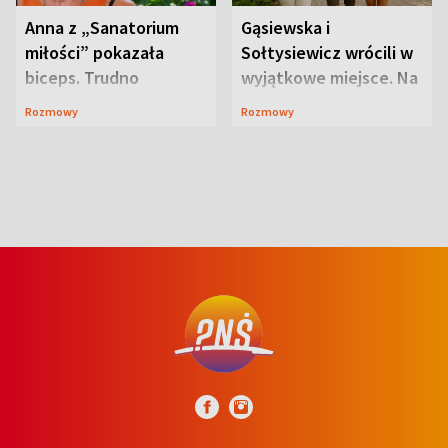
Anna z „Sanatorium
Gąsiewska i
miłości” pokazała
Sołtysiewicz wrócili w
biceps. Trudno
wyjątkowe miejsce. Na
uwierzyć, co przeszła
szlaku czekał
Rozmowy
Rozmowy
wcześniej
niedźwiedź