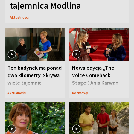
tajemnica Modlina
Aktualności
Ten budynek ma ponad
Nowa edycja „The
dwa kilometry. Skrywa
Voice Comeback
wiele tajemnic
Stage”. Ania Karwan
zapowiada
Aktualności
Rozmowy
niespodzianki