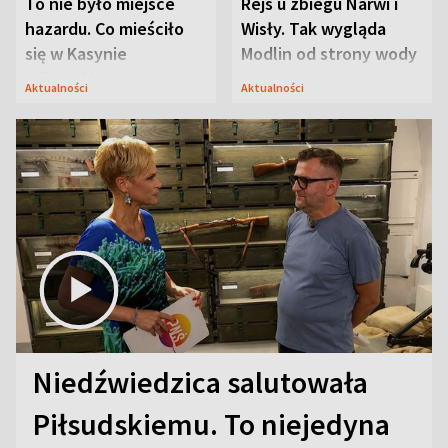
To nie było miejsce
Rejs u zbiegu Narwi i
hazardu. Co mieściło
Wisły. Tak wygląda
się w Kasynie
Modlin od strony wody
Oficerskim?
Aktualności
Aktualności
Niedźwiedzica salutowała
Piłsudskiemu. To niejedyna