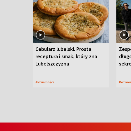
Cebularz lubelski. Prosta
Zesp
receptura i smak, który zna
długo
Lubelszczyzna
sekr
Aktualności
Rozmo