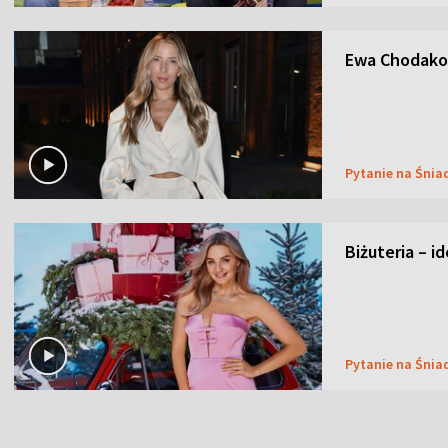
Ewa Chodakow
Pytanie na Śnia
Biżuteria – i
Pytanie na Śnia