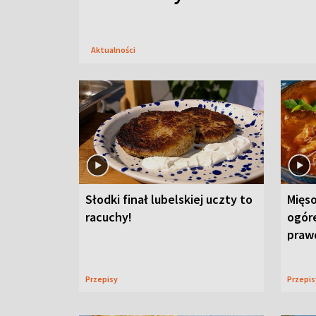
Aktualności
Słodki finał lubelskiej uczty to
Mięso
racuchy!
ogór
praw
Przepisy
Przepi