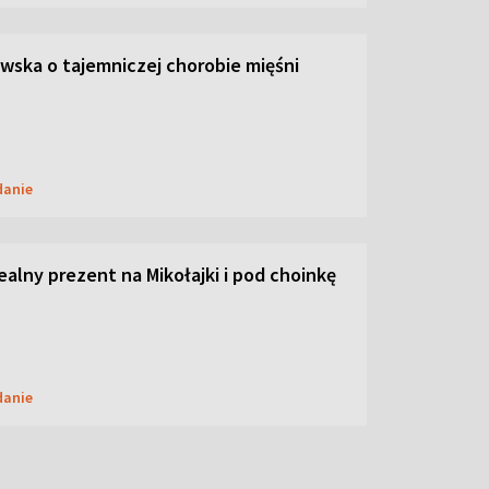
ska o tajemniczej chorobie mięśni
danie
dealny prezent na Mikołajki i pod choinkę
danie