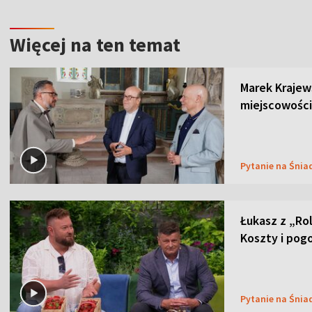
Więcej na ten temat
Marek Krajew
miejscowości
Pytanie na Śnia
Łukasz z „Ro
Koszty i pog
Pytanie na Śnia