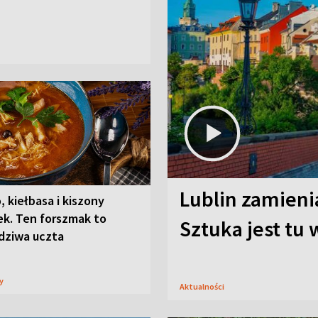
Lublin zamienia
, kiełbasa i kiszony
ek. Ten forszmak to
Sztuka jest tu
dziwa uczta
sy
Aktualności