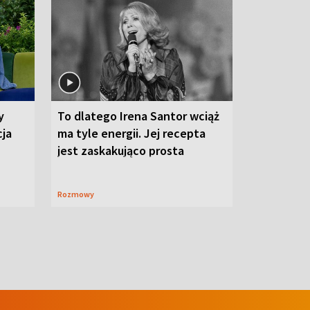
y
To dlatego Irena Santor wciąż
cja
ma tyle energii. Jej recepta
jest zaskakująco prosta
Rozmowy