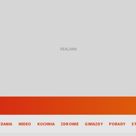
DANIA
WIDEO
KUCHNIA
ZDROWIE
GWIAZDY
PORADY
S