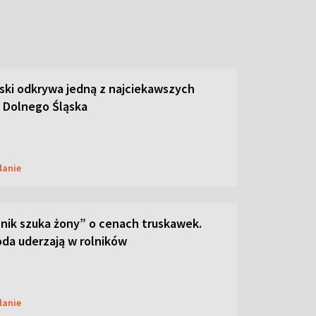
ski odkrywa jedną z najciekawszych
 Dolnego Śląska
danie
lnik szuka żony” o cenach truskawek.
oda uderzają w rolników
danie