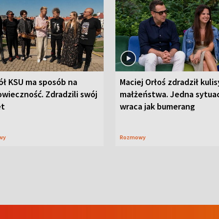
ół KSU ma sposób na
Maciej Orłoś zdradził kulis
wieczność. Zdradzili swój
małżeństwa. Jedna sytua
et
wraca jak bumerang
wy
Rozmowy