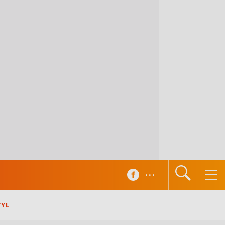
...
TYL