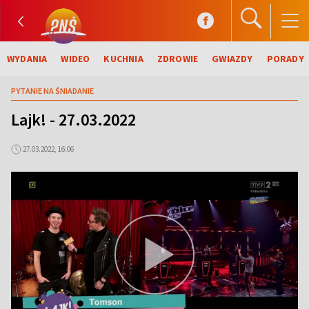
WYDANIA
WIDEO
KUCHNIA
ZDROWIE
GWIAZDY
PORADY
PYTANIE NA ŚNIADANIE
Lajk! - 27.03.2022
27.03.2022, 16:06