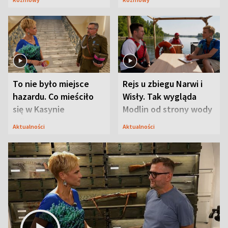
Mąż nie odpuszcza
To nie było miejsce
Rejs u zbiegu Narwi i
hazardu. Co mieściło
Wisły. Tak wygląda
się w Kasynie
Modlin od strony wody
Oficerskim?
Aktualności
Aktualności