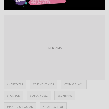
#MARZEC '68
#THE VOICE KIDS
#TOMASZ LACH
#TOMSON
#OSCARY 2022
#SUKIENKA
#JANUSZ SZEWCZAK
#TEATR CAPITOL