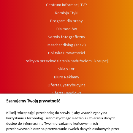
Centrum informacji TVP
Komisja Etyki
Program dla prasy
Dla mediów
Serwis fotograficzny
Merchandising (znaki)
Polityka Prywatności
Polityka przeciwdziałania nadużyciom i korupcji
Sklep TVP
Biuro Reklamy
Oferta Dystrybucyjna
Oferta Handlowa
Dostępność
Szanujemy Twoją prywatność
Moje zgody
Kliknij "Akceptuję i przechodzę do serwisu", aby wyrazić zgody na
Procedura zgłoszeń wewnętrznych
korzystanie z technologii automatycznego śledzenia i zbierania danych,
dostęp do informacji na Twoim urządzeniu końcowym i ich
przechowywanie oraz na przetwarzanie Twoich danych osobowych przez