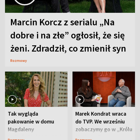
Marcin Korcz z serialu „Na
dobre i na złe” ogłosił, że się
żeni. Zdradził, co zmienił syn
Rozmowy
Tak wygląda
Marek Kondrat wraca
pakowanie w domu
do TVP. We wrześniu
Magdaleny
zobaczymy go w „Królu
Waligórskiej-Lisieckiej.
Maciusiu I”
Rozmowy
Rozmowy