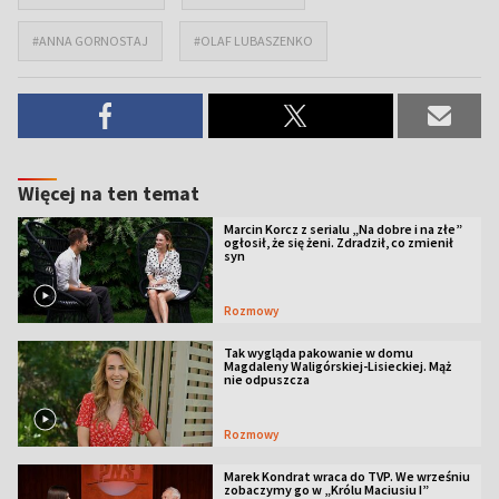
#ANNA GORNOSTAJ
#OLAF LUBASZENKO
Więcej na ten temat
Marcin Korcz z serialu „Na dobre i na złe”
ogłosił, że się żeni. Zdradził, co zmienił
syn
Rozmowy
Tak wygląda pakowanie w domu
Magdaleny Waligórskiej-Lisieckiej. Mąż
nie odpuszcza
Rozmowy
Marek Kondrat wraca do TVP. We wrześniu
zobaczymy go w „Królu Maciusiu I”