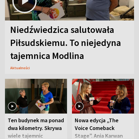
Niedźwiedzica salutowała
Piłsudskiemu. To niejedyna
tajemnica Modlina
Aktualności
Ten budynek ma ponad
Nowa edycja „The
dwa kilometry. Skrywa
Voice Comeback
wiele tajemnic
Stage”. Ania Karwan