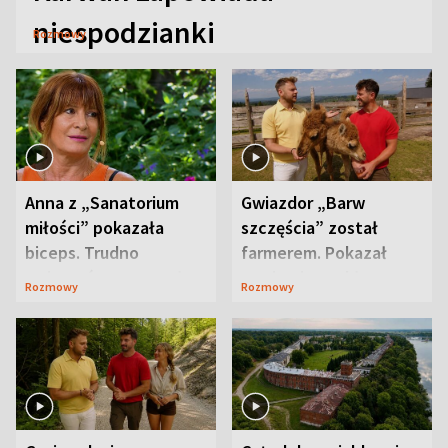
niespodzianki
Rozmowy
Anna z „Sanatorium
Gwiazdor „Barw
miłości” pokazała
szczęścia” został
biceps. Trudno
farmerem. Pokazał
uwierzyć, co przeszła
swoje niezwykłe
Rozmowy
Rozmowy
wcześniej
ranczo