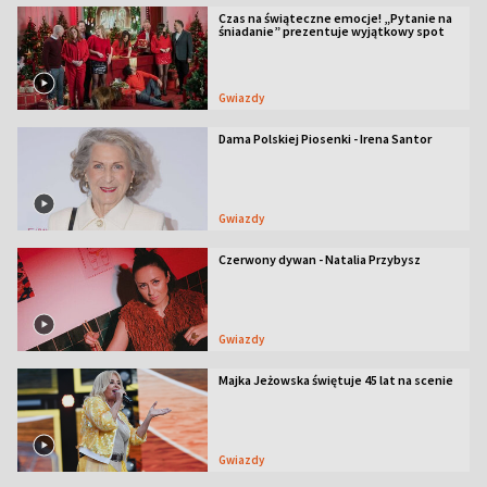
Czas na świąteczne emocje! „Pytanie na
śniadanie” prezentuje wyjątkowy spot
Gwiazdy
Dama Polskiej Piosenki - Irena Santor
Gwiazdy
Czerwony dywan - Natalia Przybysz
Gwiazdy
Majka Jeżowska świętuje 45 lat na scenie
Gwiazdy