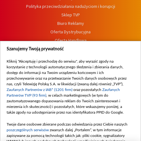
Polityka przeciwdziałania nadużyciom i korupcji
Sklep TVP
Biuro Reklamy
Oferta Dystrybucyjna
Oferta Handlowa
Dostępność
Szanujemy Twoją prywatność
Moje zgody
Kliknij "Akceptuję i przechodzę do serwisu", aby wyrazić zgody na
Procedura zgłoszeń wewnętrznych
korzystanie z technologii automatycznego śledzenia i zbierania danych,
dostęp do informacji na Twoim urządzeniu końcowym i ich
przechowywanie oraz na przetwarzanie Twoich danych osobowych przez
nas, czyli Telewizję Polską S.A. w likwidacji (zwaną dalej również „TVP”),
Zaufanych Partnerów z IAB* (1201 firm)
oraz pozostałych
Zaufanych
Partnerów TVP (93 firm)
, w celach marketingowych (w tym do
zautomatyzowanego dopasowania reklam do Twoich zainteresowań i
mierzenia ich skuteczności) i pozostałych, które wskazujemy poniżej, a
także zgody na udostępnianie przez nas identyfikatora PPID do Google.
Twoje dane osobowe zbierane podczas odwiedzania przez Ciebie naszych
poszczególnych serwisów
zwanych dalej „Portalem”, w tym informacje
zapisywane za pomocą technologii takich jak: pliki cookie, sygnalizatory