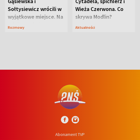
Gąsiewska i
Cytadela, spichlerz i
Sołtysiewicz wrócili w
Wieża Czerwona. Co
wyjątkowe miejsce. Na
skrywa Modlin?
szlaku czekał
Rozmowy
Aktualności
niedźwiedź
Abonament TVP