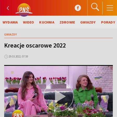
WYDANIA
WIDEO
KUCHNIA
ZDROWIE
GWIAZDY
PORADY
GWIAZDY
Kreacje oscarowe 2022
29.03.2022, 07:59