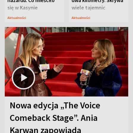
hazardu. Co mieściło
dwa kilometry. Skrywa
się w Kasynie
wiele tajemnic
Oficerskim?
Aktualności
Aktualności
Nowa edycja „The Voice
Comeback Stage”. Ania
Karwan zapowiada